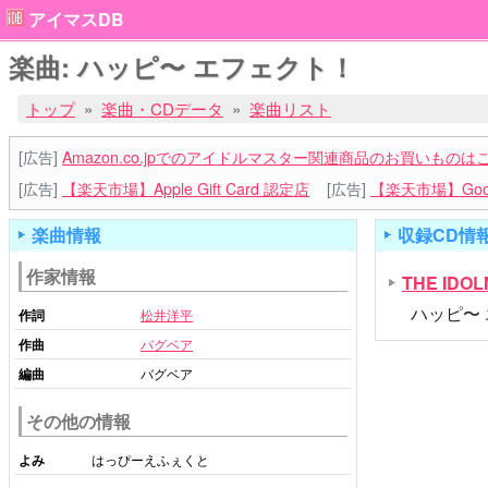
アイマスDB
楽曲: ハッピ〜 エフェクト！
トップ
楽曲・CDデータ
楽曲リスト
[広告]
Amazon.co.jpでのアイドルマスター関連商品のお買いものは
[広告]
【楽天市場】Apple Gift Card 認定店
[広告]
【楽天市場】Goog
楽曲情報
収録CD情
作家情報
THE IDO
ハッピ〜 
作詞
松井洋平
作曲
バグベア
編曲
バグベア
その他の情報
よみ
はっぴーえふぇくと