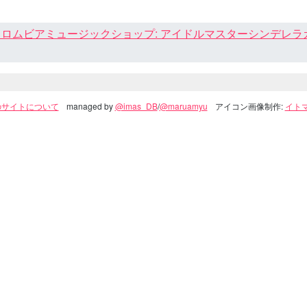
ロムビアミュージックショップ: アイドルマスターシンデレラガール
のサイトについて
managed by
@imas_DB
/
@maruamyu
アイコン画像制作:
イトマ(