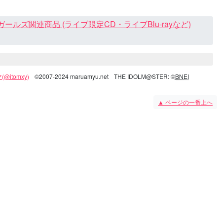
ズ関連商品 (ライブ限定CD・ライブBlu-rayなど)
@itomxy)
©2007-2024 maruamyu.net
THE IDOLM@STER: ©
BNEI
▲
ページの一番上へ