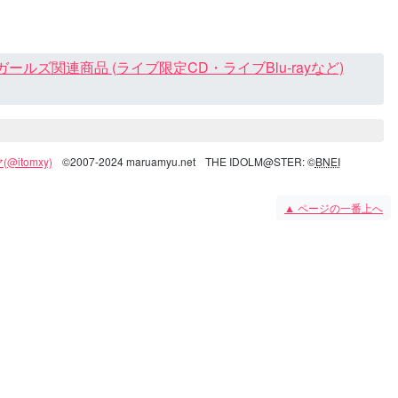
ズ関連商品 (ライブ限定CD・ライブBlu-rayなど)
@itomxy)
©2007-2024 maruamyu.net
THE IDOLM@STER: ©
BNEI
▲
ページの一番上へ