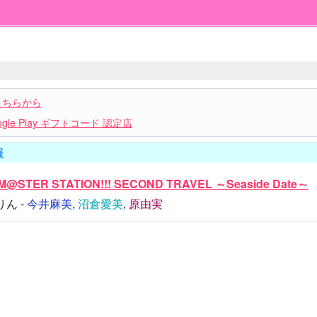
こちらから
le Play ギフトコード 認定店
報
M@STER STATION!!! SECOND TRAVEL ～Seaside Date～
ん -
今井麻美
,
沼倉愛美
,
原由実