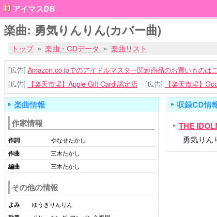
アイマスDB
楽曲: 勇気りんりん(カバー曲)
トップ
楽曲・CDデータ
楽曲リスト
[広告]
Amazon.co.jpでのアイドルマスター関連商品のお買いものは
[広告]
【楽天市場】Apple Gift Card 認定店
[広告]
【楽天市場】Goog
楽曲情報
収録CD情
作家情報
THE IDOL
勇気りんり
作詞
やなせたかし
作曲
三木たかし
編曲
三木たかし
その他の情報
よみ
ゆうきりんりん