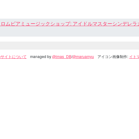
ロムビアミュージックショップ: アイドルマスターシンデレラガール
のサイトについて
managed by
@imas_DB
/
@maruamyu
アイコン画像制作:
イトマ(