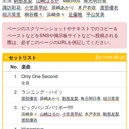
出演:
駒形友梨
山崎はるか
Machico
角元明日香
諏訪彩花
小笠原早紀
原嶋あかり
木戸衣吹
渡部優衣
稲川英里
桐谷蝶々
浜崎奈々
近藤唯
平山笑美
ページのスクリーンショットやテキストでのコピー＆
ペーストなどをSNSや掲示板サイトなどへ投稿される
際は、必ずこのページのURLを併記してください。
[by imas-db.jp]
セットリスト
No.
楽曲
1
Only One Second
全員
2
ランニング・ハイッ
渡部優衣
,
原嶋あかり
,
駒形友梨
,
角元明日香
,
稲川英里
3
ビッグバンズバリボー!!!!!
浜崎奈々
,
山崎はるか
,
小笠原早紀
,
木戸衣吹
,
駒形友梨
,
渡部優衣
4
Hypernova