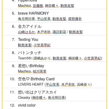
Machico
,
近藤唯
,
桐谷蝶々
,
駒形友梨
5
brave HARMONY
角元明日香
,
平山笑美
,
駒形友梨
,
渡部優衣
6
全力アイドル
山崎はるか
,
木戸衣吹
,
諏訪彩花
/
駒形友梨
7
Texting You
駒形友梨
,
小笠原早紀
8
バトンタッチ
Team5th (
原嶋あかり
,
駒形友梨
,
桐谷蝶々
,
小笠原早紀
)
9
君想いBirthday
Machico
,
稲川英里
10
空色♡ Birthday Card
LOVERS HEART (
平山笑美
,
木戸衣吹
,
浜崎奈々
)
11
想い出はクリアスカイ
Cleasky (
桐谷蝶々
,
角元明日香
)
12
vivid color