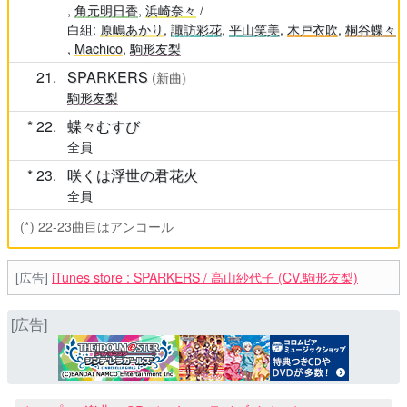
,
角元明日香
,
浜崎奈々
/
白組:
原嶋あかり
,
諏訪彩花
,
平山笑美
,
木戸衣吹
,
桐谷蝶々
,
Machico
,
駒形友梨
21
SPARKERS
(新曲)
駒形友梨
22
蝶々むすび
全員
23
咲くは浮世の君花火
全員
(*) 22-23曲目はアンコール
[広告]
iTunes store : SPARKERS / 高山紗代子 (CV.駒形友梨)
[広告]