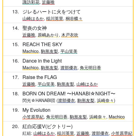
諏訪彩花
,
近藤唯
13
ジレるハートに火をつけて
山崎はるか
,
稲川英里
,
桐谷蝶々
14
聖炎の女神
近藤唯
,
原嶋あかり
,
木戸衣吹
15
REACH THE SKY
Machico
,
駒形友梨
,
平山笑美
16
Dance in the Light
Machico
,
駒形友梨
,
渡部優衣
,
角元明日香
17
Raise the FLAG
近藤唯
,
平山笑美
,
駒形友梨
,
山崎はるか
18
BORN ON DREAM! 〜HANABI☆NIGHT〜
閃光☆HANABI団 (
渡部優衣
,
駒形友梨
,
浜崎奈々
)
19
My Evolution
小笠原早紀
,
角元明日香
,
駒形友梨
,
浜崎奈々
,
Machico
20
紅白応援V(ビクトリー)
紅組:
山崎はるか
,
稲川英里
,
近藤唯
,
渡部優衣
,
小笠原早紀