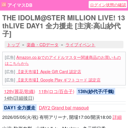
ログイン状態の確認
アイマスDB
THE IDOLM@STER MILLION LIVE! 13
thLIVE DAY1 全力援走 [主演:高山紗代
子]
トップ
楽曲・CDデータ
ライブイベント
[広告]
Amazon.co.jpでのアイドルマスター関連商品のお買いもの
はこちらから
[広告]
【楽天市場】Apple Gift Card 認定店
[広告]
【楽天市場】Google Play ギフトコード 認定店
12th(麗花/歌織)
11th(ロコ/百合子)
13th(紗代子/千鶴)
14th(詳細後日)
DAY1 全力援走
DAY2 Grand bal masqué
2026/05/05(火/祝) 有明アリーナ, 開場17:00/開演18:00
詳細