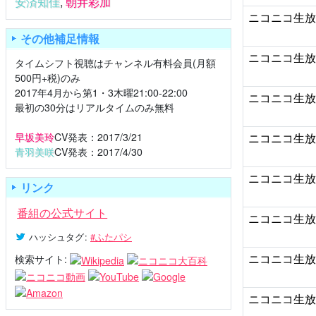
安済知佳
,
朝井彩加
ニコニコ生
その他補足情報
ニコニコ生
タイムシフト視聴はチャンネル有料会員(月額
500円+税)のみ
2017年4月から第1・3木曜21:00-22:00
ニコニコ生
最初の30分はリアルタイムのみ無料
早坂美玲
CV発表：2017/3/21
ニコニコ生
青羽美咲
CV発表：2017/4/30
ニコニコ生
リンク
番組の公式サイト
ニコニコ生
ハッシュタグ
:
#ふたパシ
ニコニコ生
検索サイト:
ニコニコ生