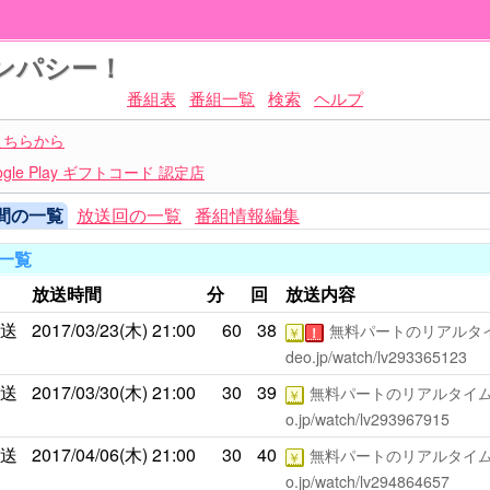
ンパシー！
番組表
番組一覧
検索
ヘルプ
こちらから
le Play ギフトコード 認定店
間の一覧
放送回の一覧
番組情報編集
一覧
放送時間
分
回
放送内容
放送
2017/03/23(木)
21:00
60
38
無料パートのリアルタイ
￥
！
deo.jp/watch/lv293365123
放送
2017/03/30(木)
21:00
30
39
無料パートのリアルタイム
￥
o.jp/watch/lv293967915
放送
2017/04/06(木)
21:00
30
40
無料パートのリアルタイム
￥
o.jp/watch/lv294864657