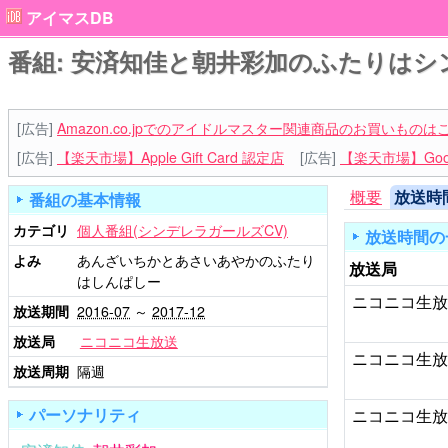
アイマスDB
番組: 安済知佳と朝井彩加のふたりはシ
[広告]
Amazon.co.jpでのアイドルマスター関連商品のお買いものは
[広告]
【楽天市場】Apple Gift Card 認定店
[広告]
【楽天市場】Goog
概要
放送時
番組の基本情報
カテゴリ
個人番組(シンデレラガールズCV)
放送時間の
よみ
あんざいちかとあさいあやかのふたり
放送局
はしんぱしー
ニコニコ生
放送期間
2016-07
～
2017-12
放送局
ニコニコ生放送
ニコニコ生
放送周期
隔週
パーソナリティ
ニコニコ生