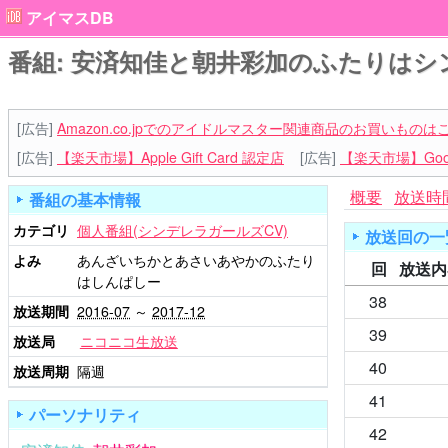
アイマスDB
番組: 安済知佳と朝井彩加のふたりはシ
[広告]
Amazon.co.jpでのアイドルマスター関連商品のお買いものは
[広告]
【楽天市場】Apple Gift Card 認定店
[広告]
【楽天市場】Goog
概要
放送時
番組の基本情報
カテゴリ
個人番組(シンデレラガールズCV)
放送回の一
よみ
あんざいちかとあさいあやかのふたり
回
放送内
はしんぱしー
38
放送期間
2016-07
～
2017-12
39
放送局
ニコニコ生放送
40
放送周期
隔週
41
パーソナリティ
42