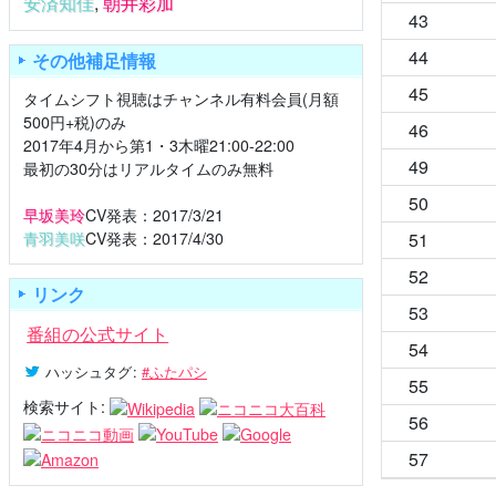
安済知佳
,
朝井彩加
43
44
その他補足情報
45
タイムシフト視聴はチャンネル有料会員(月額
500円+税)のみ
46
2017年4月から第1・3木曜21:00-22:00
49
最初の30分はリアルタイムのみ無料
50
早坂美玲
CV発表：2017/3/21
青羽美咲
CV発表：2017/4/30
51
52
リンク
53
番組の公式サイト
54
ハッシュタグ
:
#ふたパシ
55
検索サイト:
56
57