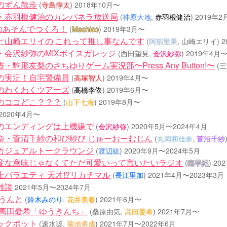
のずん散歩
(
寺島惇太
)
2018年10月〜
・赤羽根健治のカンバネラ放送局
(
神原大地
,
赤羽根健治
)
2019年2
coのあそんでつくろ！
(
Machico
)
2019年3月〜
と山崎エリイの これって推し事なんです
(
阿部里果
, 山崎エリイ)
2
・会沢紗弥のMIXボイスガレッジ
(西田望見,
会沢紗弥
)
2019年4月〜
・駒形友梨のさちゆりゲーム実況部〜Press Any Button!〜
(
の実況！自宅警備員
(
高塚智人
)
2019年4月〜
のわくわくツアーズ
(
高橋李依
)
2019年6月〜
のココどこ？？？
(
山下七海
)
2019年8月〜
2020年4月〜
のエンディングは上機嫌で
(
会沢紗弥
)
2020年5月〜2024年4月
奈・菅沼千紗の和び紗び じゅーおーむじん
(
丸岡和佳奈
,
菅沼千紗
カジュアルトークラウンジ
(
渡辺紘
)
2020年9月〜2024年5月
変な意味じゃなくてただ可愛いって言いたいラジオ
(
南早紀
)
20
上バラエティ 天才!?リカチマル
(
長江里加
)
2021年4月〜2023年3月
雑談
2021年5月〜2024年7月
かうんと
(
鈴木みのり
,
花井美春
)
2021年6月〜
 高田憂希「ゆうきんち」
(桑原由気,
高田憂希
)
2021年7月〜
ックポット
(速水奨,
菊池勇成
)
2021年7月〜2022年6月