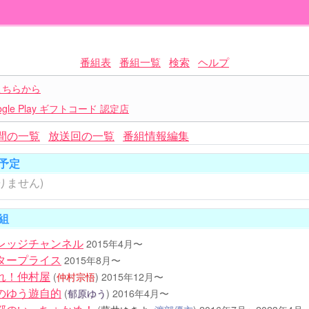
番組表
番組一覧
検索
ヘルプ
こちらから
le Play ギフトコード 認定店
間の一覧
放送回の一覧
番組情報編集
予定
りません)
組
レッジチャンネル
2015年4月〜
タープライス
2015年8月〜
れ！仲村屋
(
仲村宗悟
)
2015年12月〜
のゆう遊自的
(
郁原ゆう
)
2016年4月〜