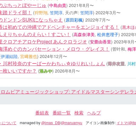
のぷちっとぼやーじゅ
(
中島由貴
)
2021年8月〜
未踏ドライ部！
(
狩野翔
,
笠間淳
, 天の声:
笠間淳
)
2022年3月〜
のドンドンSUKIになっちゃえ
(
原田彩楓
)
2022年7月〜
香は初めての沖縄でアドベンチャーをエンジョイする！
(
黒木ほ
んえりちゃんのえらい！すごい！
(
高森奈津美
,
松井恵理子
)
2022
クロアチアロケProject あんクロラジオ
(
安齋由香里
)
2023年9月
梅澤めぐのカンバセーション・メロウ・グレイス！
(菅叶和,
梅澤
(
伊瀬結陸
,
宮﨑雅也
)
2024年12月〜
・川村玲奈のすーぱーかわちぃ☆ゆりれいしょん
(
薄井友里
,
川村
一枚いいですか？
(
湊みや
)
2026年8月〜
ロムビアミュージックショップ: アイドルマスターシンデレラガール
番組表
番組一覧
検索
ヘルプ
トについて
managed by
@imas_DB
/
@maruamyu
アイコン画像制作:
イトマ(@ito