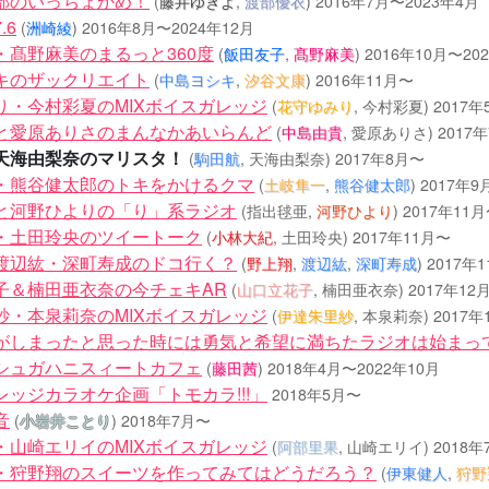
部のいっちょかめ！
(
藤井ゆきよ
,
渡部優衣
)
2016年7月〜2023年4月
.6
(
洲崎綾
)
2016年8月〜2024年12月
・髙野麻美のまるっと360度
(
飯田友子
,
髙野麻美
)
2016年10月〜20
キのザックリエイト
(
中島ヨシキ
,
汐谷文康
)
2016年11月〜
り・今村彩夏のMIXボイスガレッジ
(
花守ゆみり
, 今村彩夏)
2017年
と愛原ありさのまんなかあいらんど
(
中島由貴
, 愛原ありさ)
2017
天海由梨奈のマリスタ！
(
駒田航
, 天海由梨奈)
2017年8月〜
・熊谷健太郎のトキをかけるクマ
(
土岐隼一
,
熊谷健太郎
)
2017年9
と河野ひよりの「り」系ラジオ
(指出毬亜,
河野ひより
)
2017年11月
・土田玲央のツイートーク
(
小林大紀
, 土田玲央)
2017年11月〜
渡辺紘・深町寿成のドコ行く？
(
野上翔
,
渡辺紘
,
深町寿成
)
2017年
子＆楠田亜衣奈の今チェキAR
(
山口立花子
, 楠田亜衣奈)
2017年12
紗・本泉莉奈のMIXボイスガレッジ
(
伊達朱里紗
, 本泉莉奈)
2017年
がしまったと思った時には勇気と希望に満ちたラジオは始まっ
シュガハニスィートカフェ
(
藤田茜
)
2018年4月〜2022年10月
レッジカラオケ企画「トモカラ!!!」
2018年5月〜
音
(
小岩井ことり
)
2018年7月〜
・山崎エリイのMIXボイスガレッジ
(
阿部里果
, 山崎エリイ)
2018年
・狩野翔のスイーツを作ってみてはどうだろう？
(
伊東健人
,
狩野