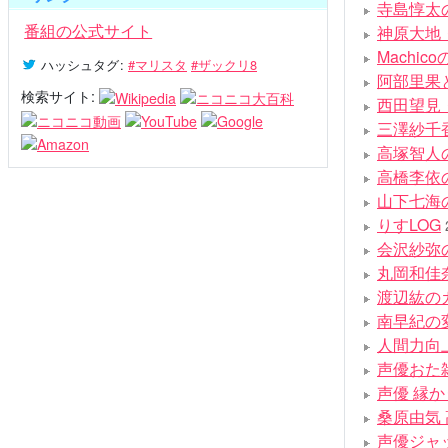
寺島惇太
番組の公式サイト
神原大地
Machi
ハッシュタグ
:
#マリスタ
#ザックリ8
阿部里果
検索サイト:
西田望見
三澤紗千香
高塚智人
高橋李依
山下七海
りすLOG
会沢紗弥
丸岡和佳
渡辺紘の
南早紀の
人間力向
声優おた
声優 縁
桑原由気
声優ジャ