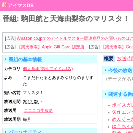
アイマスDB
番組: 駒田航と天海由梨奈のマリスタ！
[広告]
Amazon.co.jpでのアイドルマスター関連商品のお買いものは
[広告]
【楽天市場】Apple Gift Card 認定店
[広告]
【楽天市場】Goog
概要
放送時
番組の基本情報
カテゴリ
個人番組(男性アイドルCV)
今後の放送
よみ
こまだわたるとあまみゆりなのまりす
(データがあ
た
短い名前
マリスタ！
関連する番
放送期間
2017-08
～
ボイスガ
放送局
ニコニコ生放送
矢作エン
めんそ～
放送周期
毎月
ゆうちゃ
パーソナリティ