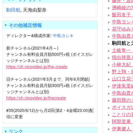
藤井・渡
洲崎綾の7
駒田航
,
天海由梨奈
飯田友子
中島ヨシ
その他補足情報
花守ゆみ
ディレクター&構成作家:
中島ヨシキ
中島由貴
駒田航と
新チャンネル(2021年4月～)
土岐隼一
チャンネル有料会員月額500円+税 (ボイスガレ
指出毬亜
ッジチャンネルとは別)
小林大紀
https://ch.nicovideo.jp/the-create
野上翔・
山口立花
旧チャンネル(2021年3月まで、同年6月閉鎖)
チャンネル有料会員月額300円+税 (ボイスガレ
伊達朱里
ッジチャンネルとは別)
中島由貴
https://ch.nicovideo.jp/thecreate
藤田茜の
ボイスガ
#35(2020/6/12)から月2回(第2・4金曜23:00)配
ことりの
信に変更
阿部里果
伊東健人
リンク