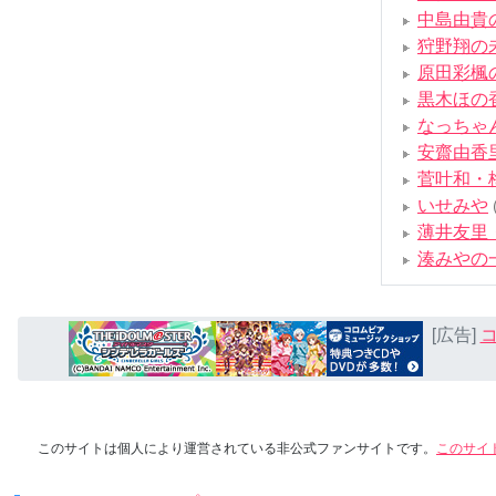
中島由貴
狩野翔の
原田彩楓
黒木ほの
なっちゃ
安齋由香里
菅叶和・
いせみや
薄井友里
湊みやの
[広告]
コ
このサイトは個人により運営されている非公式ファンサイトです。
このサイ