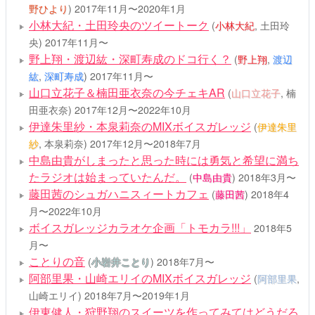
野ひより
)
2017年11月〜2020年1月
小林大紀・土田玲央のツイートーク
(
小林大紀
, 土田玲
央)
2017年11月〜
野上翔・渡辺紘・深町寿成のドコ行く？
(
野上翔
,
渡辺
紘
,
深町寿成
)
2017年11月〜
山口立花子＆楠田亜衣奈の今チェキAR
(
山口立花子
, 楠
田亜衣奈)
2017年12月〜2022年10月
伊達朱里紗・本泉莉奈のMIXボイスガレッジ
(
伊達朱里
紗
, 本泉莉奈)
2017年12月〜2018年7月
中島由貴がしまったと思った時には勇気と希望に満ち
たラジオは始まっていたんだ。
(
中島由貴
)
2018年3月〜
藤田茜のシュガハニスィートカフェ
(
藤田茜
)
2018年4
月〜2022年10月
ボイスガレッジカラオケ企画「トモカラ!!!」
2018年5
月〜
ことりの音
(
小岩井ことり
)
2018年7月〜
阿部里果・山崎エリイのMIXボイスガレッジ
(
阿部里果
,
山崎エリイ)
2018年7月〜2019年1月
伊東健人・狩野翔のスイーツを作ってみてはどうだろ