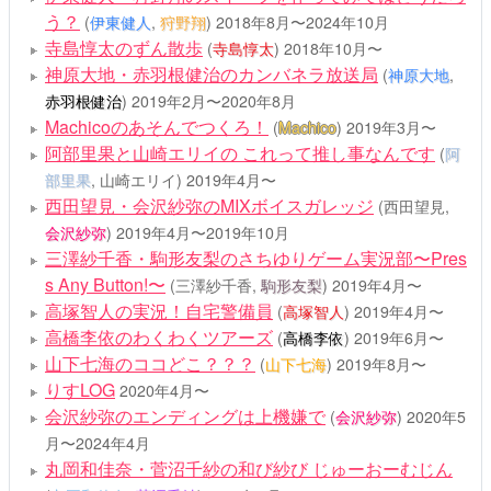
う？
(
伊東健人
,
狩野翔
)
2018年8月〜2024年10月
寺島惇太のずん散歩
(
寺島惇太
)
2018年10月〜
神原大地・赤羽根健治のカンバネラ放送局
(
神原大地
,
赤羽根健治
)
2019年2月〜2020年8月
Machicoのあそんでつくろ！
(
Machico
)
2019年3月〜
阿部里果と山崎エリイの これって推し事なんです
(
阿
部里果
, 山崎エリイ)
2019年4月〜
西田望見・会沢紗弥のMIXボイスガレッジ
(西田望見,
会沢紗弥
)
2019年4月〜2019年10月
三澤紗千香・駒形友梨のさちゆりゲーム実況部〜Pres
s Any Button!〜
(三澤紗千香,
駒形友梨
)
2019年4月〜
高塚智人の実況！自宅警備員
(
高塚智人
)
2019年4月〜
高橋李依のわくわくツアーズ
(
高橋李依
)
2019年6月〜
山下七海のココどこ？？？
(
山下七海
)
2019年8月〜
りすLOG
2020年4月〜
会沢紗弥のエンディングは上機嫌で
(
会沢紗弥
)
2020年5
月〜2024年4月
丸岡和佳奈・菅沼千紗の和び紗び じゅーおーむじん