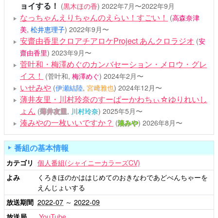
ョイする！
(
黒木ほの香
)
2022年7月〜2022年9月
なっちゃんえりちゃんのえらい！すごい！
(
高森奈津
美
,
松井恵理子
)
2022年9月〜
安齋由香里クロアチアロケProject あんクロラジオ
(
安
齋由香里
)
2023年9月〜
菅叶和・梅澤めぐのカンバセーション・メロウ・グレ
イス！
(菅叶和,
梅澤めぐ
)
2024年2月〜
いせみや
(
伊瀬結陸
,
宮﨑雅也
)
2024年12月〜
薄井友里・川村玲奈のすーぱーかわちぃ☆ゆりれいし
ょん
(
薄井友里
,
川村玲奈
)
2025年5月〜
湊みやの一枚いいですか？
(
湊みや
)
2026年8月〜
番組の基本情報
カテゴリ
個人番組(シャイニーカラーズCV)
よみ
くろきほのかははじめてのおきなわであどべんちゃーを
えんじょいする
放送期間
2022-07
～
2022-09
放送局
YouTube