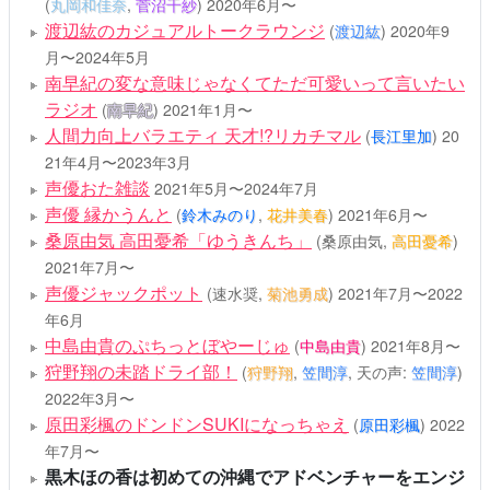
(
丸岡和佳奈
,
菅沼千紗
)
2020年6月〜
渡辺紘のカジュアルトークラウンジ
(
渡辺紘
)
2020年9
月〜2024年5月
南早紀の変な意味じゃなくてただ可愛いって言いたい
ラジオ
(
南早紀
)
2021年1月〜
人間力向上バラエティ 天才!?リカチマル
(
長江里加
)
20
21年4月〜2023年3月
声優おた雑談
2021年5月〜2024年7月
声優 縁かうんと
(
鈴木みのり
,
花井美春
)
2021年6月〜
桑原由気 高田憂希「ゆうきんち」
(桑原由気,
高田憂希
)
2021年7月〜
声優ジャックポット
(速水奨,
菊池勇成
)
2021年7月〜2022
年6月
中島由貴のぷちっとぼやーじゅ
(
中島由貴
)
2021年8月〜
狩野翔の未踏ドライ部！
(
狩野翔
,
笠間淳
, 天の声:
笠間淳
)
2022年3月〜
原田彩楓のドンドンSUKIになっちゃえ
(
原田彩楓
)
2022
年7月〜
黒木ほの香は初めての沖縄でアドベンチャーをエンジ