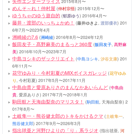
矢作エンタープライス
2015年8月〜
めんそ～れ！仲村屋
(
仲村宗悟
)
2015年12月〜
ゆうちゃのゆう遊自的
(
郁原ゆう
)
2016年4月〜
藤井・渡部のいっちょかめ！
(
藤井ゆきよ
,
渡部優衣
)
201
6年7月〜2023年4月
洲崎綾の7.6
(
洲崎綾
)
2016年8月〜2024年12月
飯田友子・髙野麻美のまるっと360度
(
飯田友子
,
髙野麻
美
)
2016年10月〜2023年7月
中島ヨシキのザックリエイト
(
中島ヨシキ
,
汐谷文康
)
201
6年11月〜
花守ゆみり・今村彩夏のMIXボイスガレッジ
(
花守ゆみ
り
, 今村彩夏)
2017年5月〜2017年11月
中島由貴と愛原ありさのまんなかあいらんど
(
中島由
貴
, 愛原ありさ)
2017年7月〜2018年1月
駒田航と天海由梨奈のマリスタ！
(
駒田航
, 天海由梨奈)
2
017年8月〜
土岐隼一・熊谷健太郎のトキをかけるクマ
(
土岐隼一
,
熊谷健太郎
)
2017年9月〜2026年3月
指出毬亜と河野ひよりの「り」系ラジオ
(指出毬亜,
河