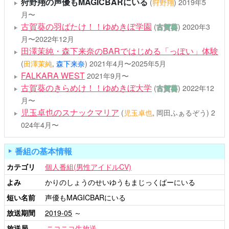
狩野翔の声優もMAGICBARにいる
(
狩野翔
)
2019年5
月〜
古賀葵の羽ばたけ！！ゆめきぼ学園
(
古賀葵
)
2020年3
月〜2022年12月
田澤茉純・森下来奈のBARではじめる「っぽい」体験
(
田澤茉純
,
森下来奈
)
2021年4月〜2025年5月
FALKARA WEST
2021年9月〜
古賀葵のきらめけ！！ゆめきぼ大学
(
古賀葵
)
2022年12
月〜
児玉卓也のスナックマリア
(
児玉卓也
, 岡田ふぁるぞう)
2
024年4月〜
番組の基本情報
カテゴリ
個人番組(男性アイドルCV)
よみ
かりのしょうのせいゆうもまじっくばーにいる
短い名前
声優もMAGICBARにいる
放送期間
2019-05
～
放送局
ニコニコ生放送