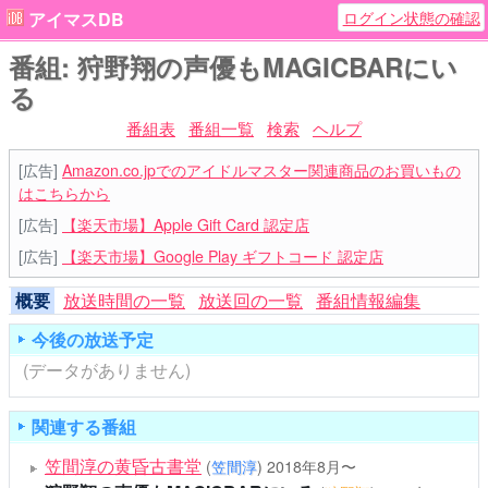
ログイン状態の確認
アイマスDB
番組: 狩野翔の声優もMAGICBARにい
る
番組表
番組一覧
検索
ヘルプ
[広告]
Amazon.co.jpでのアイドルマスター関連商品のお買いもの
はこちらから
[広告]
【楽天市場】Apple Gift Card 認定店
[広告]
【楽天市場】Google Play ギフトコード 認定店
概要
放送時間の一覧
放送回の一覧
番組情報編集
今後の放送予定
(データがありません)
関連する番組
笠間淳の黄昏古書堂
(
笠間淳
)
2018年8月〜