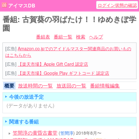
ログイン状態の確認
アイマスDB
番組: 古賀葵の羽ばたけ！！ゆめきぼ学
園
番組表
番組一覧
検索
ヘルプ
[広告]
Amazon.co.jpでのアイドルマスター関連商品のお買いもの
はこちらから
[広告]
【楽天市場】Apple Gift Card 認定店
[広告]
【楽天市場】Google Play ギフトコード 認定店
概要
放送時間の一覧
放送回の一覧
番組情報編集
今後の放送予定
(データがありません)
関連する番組
笠間淳の黄昏古書堂
(
笠間淳
)
2018年8月〜