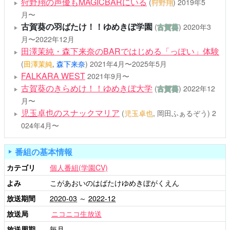
狩野翔の声優もMAGICBARにいる
(
狩野翔
)
2019年5
月〜
古賀葵の羽ばたけ！！ゆめきぼ学園
(
古賀葵
)
2020年3
月〜2022年12月
田澤茉純・森下来奈のBARではじめる「っぽい」体験
(
田澤茉純
,
森下来奈
)
2021年4月〜2025年5月
FALKARA WEST
2021年9月〜
古賀葵のきらめけ！！ゆめきぼ大学
(
古賀葵
)
2022年12
月〜
児玉卓也のスナックマリア
(
児玉卓也
, 岡田ふぁるぞう)
2
024年4月〜
番組の基本情報
カテゴリ
個人番組(学園CV)
よみ
こがあおいのはばたけゆめきぼがくえん
放送期間
2020-03
～
2022-12
放送局
ニコニコ生放送
放送周期
毎月