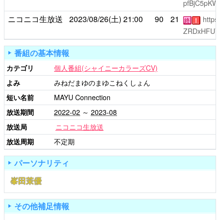
pfBjC5pK
ニコニコ生放送
2023/08/26(土)
21:00
90
21
https
終
！
ZRDxHFUV
番組の基本情報
カテゴリ
個人番組(シャイニーカラーズCV)
よみ
みねだまゆのまゆこねくしょん
短い名前
MAYU Connection
放送期間
2022-02
～
2023-08
放送局
ニコニコ生放送
放送周期
不定期
パーソナリティ
峯田茉優
その他補足情報