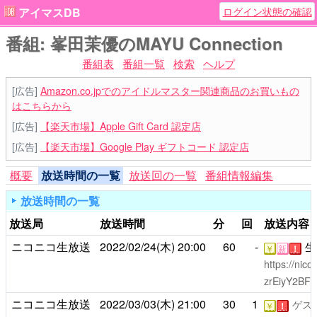
ログイン状態の確認
アイマスDB
番組: 峯田茉優のMAYU Connection
番組表
番組一覧
検索
ヘルプ
[広告]
Amazon.co.jpでのアイドルマスター関連商品のお買いもの
はこちらから
[広告]
【楽天市場】Apple Gift Card 認定店
[広告]
【楽天市場】Google Play ギフトコード 認定店
概要
放送時間の一覧
放送回の一覧
番組情報編集
放送時間の一覧
放送局
放送時間
分
回
放送内容
ニコニコ生放送
2022/02/24(木)
20:00
60
-
生
￥
新
！
https://nic
zrEiyY2BF
ニコニコ生放送
2022/03/03(木)
21:00
30
1
ゲス
￥
！