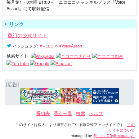
毎月第1・3木曜 21:00～、ニコニコチャンネルプラス「Voice
Assort」にて収録配信
リンク
番組の公式サイト
ハッシュタグ
:
#マユコネ
#VoiceAssort
検索サイト:
[広告]
番組表
番組一覧
検索
ヘルプ
このサイトは個人により運営されている非公式ファンサイトです。
この
サイトについて
managed by
@imas_DB
/
@maruamyu