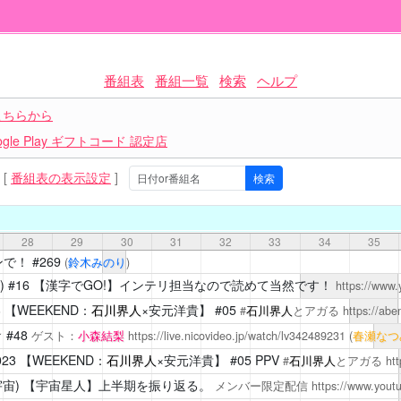
番組表
番組一覧
検索
ヘルプ
こちらから
le Play ギフトコード 認定店
[
番組表の表示設定
]
28
29
30
31
32
33
34
35
ンで！
#269
(
鈴木みのり
)
)
#16 【漢字でGO!】インテリ担当なので読めて当然です！
https://www
3
【WEEKEND：
石川界人
×安元洋貴】 #05
#
石川界人
とアガる
https://ab
☆
#48
ゲスト：
小森結梨
https://live.nicovideo.jp/watch/lv342489231
(
春瀬なつ
23
【WEEKEND：
石川界人
×安元洋貴】 #05 PPV
#
石川界人
とアガる
ht
宇宙)
【宇宙星人】上半期を振り返る。
メンバー限定配信
https://www.you