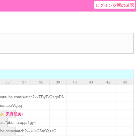
ログイン状態の確認
36
37
38
39
40
41
42
43
.youtube.com/watch?v=TDyTvQaqbDA
ema.app/Agqq
み
,
天野聡美
)
tps://abema.app/1gy4
tube.com/watch?v=78nCSmYa1sQ