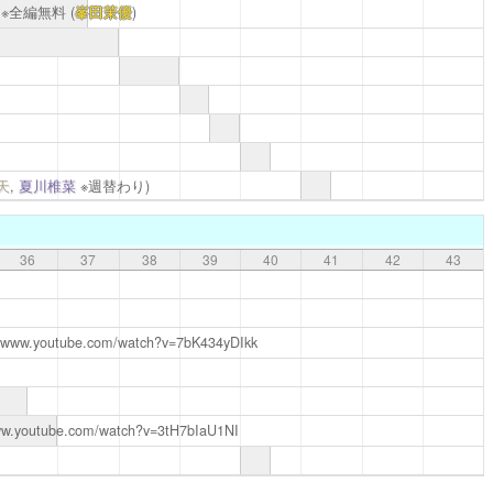
※全編無料
(
峯田茉優
)
天
,
夏川椎菜
※週替わり)
36
37
38
39
40
41
42
43
//www.youtube.com/watch?v=7bK434yDIkk
www.youtube.com/watch?v=3tH7bIaU1NI