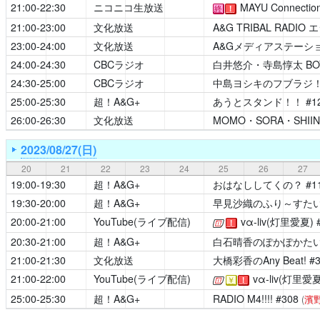
21:00-22:30
ニコニコ生放送
MAYU Connectio
終
！
21:00-23:00
文化放送
A&G TRIBAL RADIO
23:00-24:00
文化放送
A&Gメディアステーション
24:00-24:30
CBCラジオ
白井悠介・寺島惇太 BOYS 
24:30-25:00
CBCラジオ
中島ヨシキのフブラジ
25:00-25:30
超！A&G+
あうとスタンド！！
#1
26:00-26:30
文化放送
MOMO・SORA・SHIINA 
2023/08/27(日)
20
21
22
23
24
25
26
27
19:00-19:30
超！A&G+
おはなししてくの？
#1
19:30-20:00
超！A&G+
早見沙織のふり～すたい
20:00-21:00
YouTube(ライブ配信)
vα-liv(灯里愛夏)
[公式]
！
20:30-21:00
超！A&G+
白石晴香のぽかぽかた
21:00-21:30
文化放送
大橋彩香のAny Beat!
#
21:00-22:00
YouTube(ライブ配信)
vα-liv(灯里愛夏
[公式]
￥
！
25:00-25:30
超！A&G+
RADIO M4!!!!
#308
(
濱