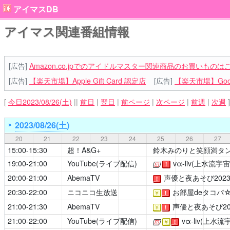
アイマスDB
アイマス関連番組情報
[広告]
Amazon.co.jpでのアイドルマスター関連商品のお買いものは
[広告]
【楽天市場】Apple Gift Card 認定店
[広告]
【楽天市場】Goog
[
今日2023/08/26(土)
||
前日
|
翌日
|
前ページ
|
次ページ
|
前週
|
次週
]
2023/08/26(土)
20
21
22
23
24
25
26
27
15:00-15:30
超！A&G+
鈴木みのりと笑顔満タ
19:00-21:00
YouTube(ライブ配信)
vα-liv(上水流宇宙
[公式]
！
20:00-21:00
AbemaTV
声優と夜あそび202
！
20:30-22:00
ニコニコ生放送
お部屋deタコパ
￥
！
21:00-21:30
AbemaTV
声優と夜あそび20
￥
！
21:00-22:00
YouTube(ライブ配信)
vα-liv(上水流
[公式]
￥
！