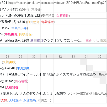
n
#21
https://nicochannel.jp/voiceassort/video/smZRDxHFUVaaF8utimq5RqQP
 エジソン
#435
(畠中祐,
芹澤優
)
 FUN MORE TUNE
#22
(安元洋貴,
白石晴香
)
BAR [S]
#319
(
白井悠介
,
寺島惇太
)
！
#357
(
中島ヨシキ
)
24
(
中島由貴
,
岡咲美保
)
Talking Box
#269
夏川椎菜
のラジオ聞いてほしーな。
(
麻倉もも
,
雨宮
28
29
30
31
32
33
34
35
1
(
久野美咲
)
る♪
#646
(
早見沙織
)
#17 【ASMR/バイノーラル】甘々囁きボイスでマシュマロ雑談♡
https:
いむ
#152
(
白石晴香
)
334
(
大橋彩香
)
)
愛夏おねいさんの甘やかしよしよし配信♡
メンバー限定配信
https://
野大輝
,
天﨑滉平
,
永塚拓馬
, 市川太一)