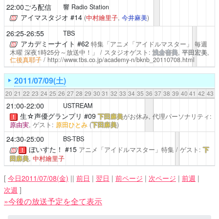
22:00ごろ配信
響 Radio Station
アイマスタジオ
#14
(
中村繪里子
,
今井麻美
)
26:25-26:55
TBS
アカデミーナイト #62
特集「アニメ「アイドルマスター」 毎週
木曜 深夜1時25分～放送中！」 / スタジオゲスト:
浅倉杏美
,
平田宏美
,
仁後真耶子
/
http://www.tbs.co.jp/academy-n/bknb_20110708.html
2011/07/09(土)
20
21
22
23
24
25
26
27
28
29
30
31
32
33
34
35
36
37
38
39
40
41
42
43
21:00-22:00
USTREAM
生☆声優グランプリ
#09
下田麻美
がお休み, 代理パーソナリティ:
！
原由実
, ゲスト:
原田ひとみ
(
下田麻美
)
24:30-25:00
BS-TBS
ぼいすた！
#15
アニメ「アイドルマスター」特集 / ゲスト:
下
！
田麻美
,
中村繪里子
[
今日2011/07/08(金)
||
前日
|
翌日
|
前ページ
|
次ページ
|
前週
|
次週
]
»今後の放送予定を全て表示