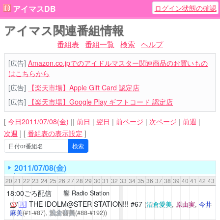
ログイン状態の確認
アイマスDB
アイマス関連番組情報
番組表
番組一覧
検索
ヘルプ
[広告]
Amazon.co.jpでのアイドルマスター関連商品のお買いもの
はこちらから
[広告]
【楽天市場】Apple Gift Card 認定店
[広告]
【楽天市場】Google Play ギフトコード 認定店
[
今日2011/07/08(金)
||
前日
|
翌日
|
前ページ
|
次ページ
|
前週
|
次週
]
[
番組表の表示設定
]
2011/07/08(金)
20
21
22
23
24
25
26
27
28
29
30
31
32
33
34
35
36
37
38
39
40
41
42
43
18:00ごろ配信
響 Radio Station
THE IDOLM@STER STATION!!!
#67
(
沼倉愛美
,
原由実
,
今井
再
麻美
(#1-#87),
浅倉杏美
(#88-#192))