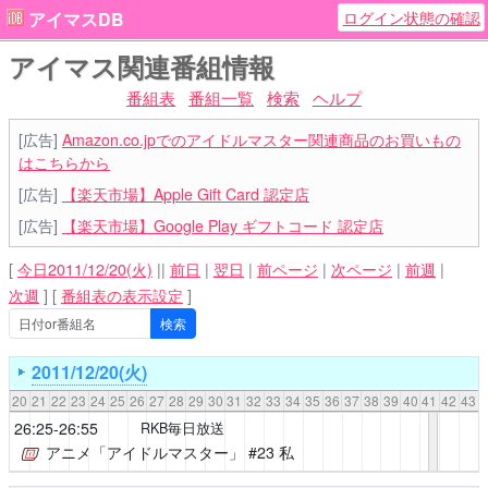
ログイン状態の確認
アイマスDB
アイマス関連番組情報
番組表
番組一覧
検索
ヘルプ
[広告]
Amazon.co.jpでのアイドルマスター関連商品のお買いもの
はこちらから
[広告]
【楽天市場】Apple Gift Card 認定店
[広告]
【楽天市場】Google Play ギフトコード 認定店
[
今日2011/12/20(火)
||
前日
|
翌日
|
前ページ
|
次ページ
|
前週
|
次週
]
[
番組表の表示設定
]
2011/12/20(火)
20
21
22
23
24
25
26
27
28
29
30
31
32
33
34
35
36
37
38
39
40
41
42
43
26:25-26:55
RKB毎日放送
アニメ「アイドルマスター」
#23 私