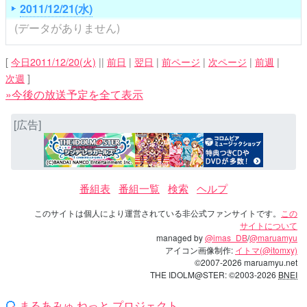
2011/12/21(水)
(データがありません)
[
今日2011/12/20(火)
||
前日
|
翌日
|
前ページ
|
次ページ
|
前週
|
次週
]
»今後の放送予定を全て表示
[広告]
番組表
番組一覧
検索
ヘルプ
このサイトは個人により運営されている非公式ファンサイトです。
この
サイトについて
managed by
@imas_DB
/
@maruamyu
アイコン画像制作:
イトマ(@itomxy)
©2007-2026 maruamyu.net
THE IDOLM@STER: ©2003-2026
BNEI
まるあみゅ.ねっと プロジェクト