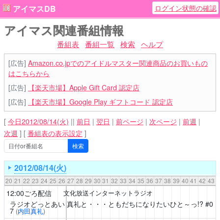
ログイン状態の確認
アイマスDB
アイマス関連番組情報
番組表
番組一覧
検索
ヘルプ
[広告]
Amazon.co.jpでのアイドルマスター関連商品のお買いもの
はこちらから
[広告]
【楽天市場】Apple Gift Card 認定店
[広告]
【楽天市場】Google Play ギフトコード 認定店
[
今日2012/08/14(火)
||
前日
|
翌日
|
前ページ
|
次ページ
|
前週
|
次週
]
[
番組表の表示設定
]
2012/08/14(火)
20
21
22
23
24
25
26
27
28
29
30
31
32
33
34
35
36
37
38
39
40
41
42
43
12:00ごろ配信
文化放送インターネットラジオ
ラジオどっとあい 真礼と・・・ともだちになりたいひと～っ!?
#0
7
(
内田真礼
)