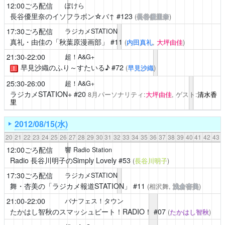
12:00ごろ配信
ぽけら
長谷優里奈のイソフラボン☆バ↑
#123
(
長谷優里奈
)
17:30ごろ配信
ラジカメSTATION
真礼・由佳の「秋葉原漫画部」
#11
(
内田真礼
,
大坪由佳
)
21:30-22:00
超！A&G+
早見沙織のふり～すたいる♪
#72
(
早見沙織
)
！
25:30-26:00
超！A&G+
ラジカメSTATION+
#20
8月パーソナリティ:
大坪由佳
, ゲスト:
清水香
里
2012/08/15(水)
20
21
22
23
24
25
26
27
28
29
30
31
32
33
34
35
36
37
38
39
40
41
42
43
12:00ごろ配信
響 Radio Station
Radio 長谷川明子のSimply Lovely
#53
(
長谷川明子
)
17:30ごろ配信
ラジカメSTATION
舞・杏美の「ラジカメ報道STATION」
#11
(相沢舞,
浅倉杏美
)
21:00-22:00
バナフェス！タウン
たかはし智秋のスマッシュビート！RADIO！
#07
(
たかはし智秋
)