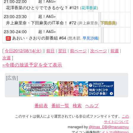
21:00-22:00
超！A&G+
花澤香菜のひとりでできるかな？
#121
(
花澤香菜
)
23:00-23:30
超！A&G+
井上麻里奈・下田麻美のIT革命！
#72
(井上麻里奈,
下田麻美
)
23:30-24:00
超！A&G+
あおい・さおりの新番組
#64
(悠木碧,
早見沙織
)
！
[
今日2012/08/14(火)
||
前日
|
翌日
|
前ページ
|
次ページ
|
前週
|
次週
]
»今後の放送予定を全て表示
[広告]
番組表
番組一覧
検索
ヘルプ
このサイトは個人により運営されている非公式ファンサイトです。
この
サイトについて
managed by
@imas_DB
/
@maruamyu
アイコン画像制作:
イトマ(@itomxy)