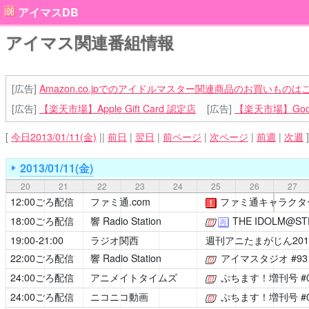
アイマスDB
アイマス関連番組情報
[広告]
Amazon.co.jpでのアイドルマスター関連商品のお買いものは
[広告]
【楽天市場】Apple Gift Card 認定店
[広告]
【楽天市場】Goog
[
今日2013/01/11(金)
||
前日
|
翌日
|
前ページ
|
次ページ
|
前週
|
次週
]
2013/01/11(金)
20
21
22
23
24
25
26
27
12:00ごろ配信
ファミ通.com
ファミ通キャラクタ
！
18:00ごろ配信
響 Radio Station
THE IDOLM@STE
[公式]
再
19:00-21:00
ラジオ関西
週刊アニたまがじん201
22:00ごろ配信
響 Radio Station
アイマスタジオ
#9
[公式]
24:00ごろ配信
アニメイトタイムズ
ぷちます！増刊号
#
[公式]
24:00ごろ配信
ニコニコ動画
ぷちます！増刊号
#
[公式]