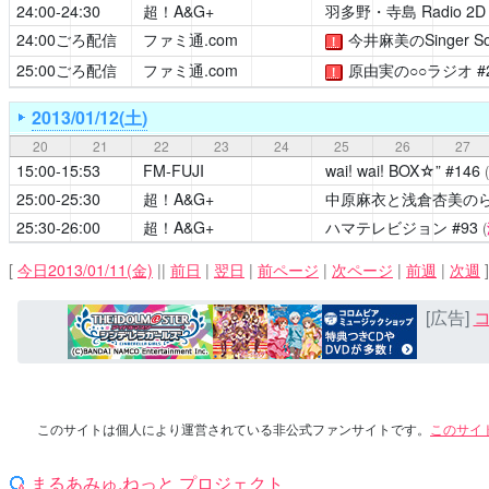
24:00-24:30
超！A&G+
羽多野・寺島 Radio 2D 
24:00ごろ配信
ファミ通.com
今井麻美のSinger So
！
25:00ごろ配信
ファミ通.com
原由実の○○ラジオ
#
！
2013/01/12(土)
20
21
22
23
24
25
26
27
15:00-15:53
FM-FUJI
wai! wai! BOX☆”
#146
(
25:00-25:30
超！A&G+
中原麻衣と浅倉杏美の
25:30-26:00
超！A&G+
ハマテレビジョン
#93
(
[
今日2013/01/11(金)
||
前日
|
翌日
|
前ページ
|
次ページ
|
前週
|
次週
]
[広告]
コ
このサイトは個人により運営されている非公式ファンサイトです。
このサイ
まるあみゅ.ねっと プロジェクト