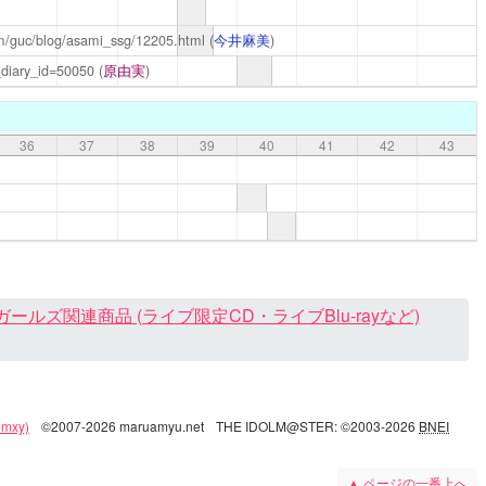
m/guc/blog/asami_ssg/12205.html
(
今井麻美
)
_diary_id=50050
(
原由実
)
36
37
38
39
40
41
42
43
ズ関連商品 (ライブ限定CD・ライブBlu-rayなど)
mxy)
©2007-2026 maruamyu.net
THE IDOLM@STER: ©2003-2026
BNEI
▲
ページの一番上へ