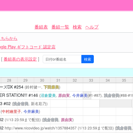
番組表
番組一覧
検索
ヘルプ
こちらから
le Play ギフトコード 認定店
[
番組表の表示設定
]
28
29
30
31
32
33
34
35
ーズDX
#254
(鈴村健一,
下田麻美
)
R STATION!!!
#146
(
沼倉愛美
,
原由実
,
今井麻美
(#1-#87),
浅倉杏美
(#88-#1
3
#02
(
浅倉杏美
, 新名彩乃)
3
(
中村繪里子
,
今井麻美
)
02
(1/13 23:59まで配信)
(
浅倉杏美
,
原由実
)
02
http://www.nicovideo.jp/watch/1357884357
(1/13 23:59まで配信)
(
浅倉杏美