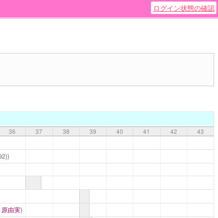
ログイン状態の確認
36
37
38
39
40
41
42
43
92))
,
原由実
)