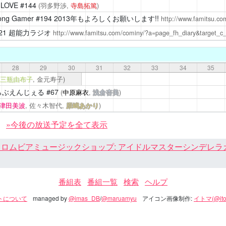
LOVE
#144
(羽多野渉,
寺島拓篤
)
ng Gamer
#194 2013年もよろしくお願いします!!
http://www.famitsu.co
21 超能力ラジオ
http://www.famitsu.com/cominy/?a=page_fh_diary&target_c
28
29
30
31
32
33
34
35
三瓶由布子
, 金元寿子)
らぶえんじぇる
#67
(
中原麻衣
,
浅倉杏美
)
津田美波
, 佐々木智代,
原嶋あかり
)
»今後の放送予定を全て表示
ロムビアミュージックショップ: アイドルマスターシンデレラガール
番組表
番組一覧
検索
ヘルプ
トについて
managed by
@imas_DB
/
@maruamyu
アイコン画像制作:
イトマ(@ito