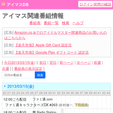
ログイン状態の確認
アイマスDB
アイマス関連番組情報
番組表
番組一覧
検索
ヘルプ
[広告]
Amazon.co.jpでのアイドルマスター関連商品のお買いもの
はこちらから
[広告]
【楽天市場】Apple Gift Card 認定店
[広告]
【楽天市場】Google Play ギフトコード 認定店
[
今日2013/03/15(金)
||
前日
|
翌日
|
前ページ
|
次ページ
|
前週
|
次週
]
[
番組表の表示設定
]
2013/03/15(金)
20
21
22
23
24
25
26
27
28
29
30
31
32
33
34
35
36
37
38
39
40
41
42
43
12:00ごろ配信
ファミ通.com
ファミ通キャラクターズDX
#263
(鈴村健一,
下田麻美
)
18:00ごろ配信
響 Radio Station