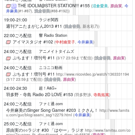
THE IDOLM@STER STATION!!!
#155
(
沼倉愛美
,
原由実
,
今
再
井麻美
(#1-#87),
浅倉杏美
(#88-#192))
19:00-21:00
ラジオ関西
週刊アニたまがじん2013
#11
(
浅倉杏美
, 新名彩乃)
22:00ごろ配信
響 Radio Station
アイマスタジオ
#102
(
中村繪里子
,
今井麻美
)
24:00ごろ配信
アニメイトタイムズ
ぷちます！増刊号
#11
(3/17 23:59まで配信)
(
浅倉杏美
,
原由実
)
24:00ごろ配信
ニコニコ動画
ぷちます！増刊号
#11
http://www.nicovideo.jp/watch/1363331194
(3/17 23:59まで配信)
(
浅倉杏美
,
原由実
)
24:00-24:30
超！A&G+
羽多野・寺島 Radio 2D LOVE
#153
(羽多野渉,
寺島拓篤
)
24:00ごろ配信
ファミ通.com
今井麻美のSinger Song Gamer
#203 ミクさん！
http://www.famits
u.com/guc/blog/asami_ssg/12279.html
(
今井麻美
)
25:00ごろ配信
ファミ通.com
原由実の○○ラジオ
#30 「はやー」ラジオ
http://www.famitsu.com/co
miny/?a=page_fh_diary&target_c_diary_id=55525
(
原由実
)