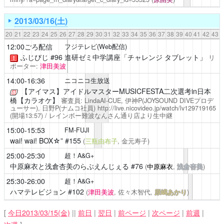
2013/03/16(土)
20
21
22
23
24
25
26
27
28
29
30
31
32
33
34
35
36
37
38
39
40
41
42
43
12:00ごろ配信
フジテレビ(Web配信)
ふじびじ
#96 進研ゼミ中学講座「チャレンジ タブレット」
リ
！
ポーター:
津田美波
14:00-16:36
ニコニコ生放送
【アイマス】アイドルマスターMUSICFESTA二次選考in日本
橋【カラオケ】
審査員: LindaAI-CUE, 伊神P(JOYSOUND DIVEプロデ
ューサー), 日野P(ナムコ社員)
http://live.nicovideo.jp/watch/lv129719165
(開場13:57) / レインボー難波なんさん通り店より生中継
15:00-15:53
FM-FUJI
wai! wai! BOX☆”
#155
(
三瓶由布子
, 金元寿子)
25:00-25:30
超！A&G+
中原麻衣と浅倉杏美のらぶえんじぇる
#76
(
中原麻衣
,
浅倉杏美
)
25:30-26:00
超！A&G+
ハマテレビジョン
#102
(
津田美波
, 佐々木智代,
原嶋あかり
)
[
今日2013/03/15(金)
||
前日
|
翌日
|
前ページ
|
次ページ
|
前週
|