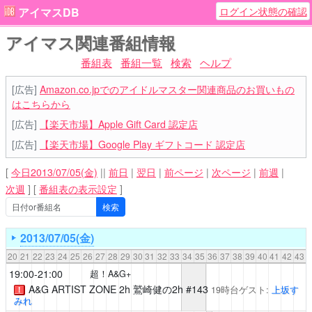
ログイン状態の確認
アイマスDB
アイマス関連番組情報
番組表
番組一覧
検索
ヘルプ
[広告]
Amazon.co.jpでのアイドルマスター関連商品のお買いもの
はこちらから
[広告]
【楽天市場】Apple Gift Card 認定店
[広告]
【楽天市場】Google Play ギフトコード 認定店
[
今日2013/07/05(金)
||
前日
|
翌日
|
前ページ
|
次ページ
|
前週
|
次週
]
[
番組表の表示設定
]
2013/07/05(金)
20
21
22
23
24
25
26
27
28
29
30
31
32
33
34
35
36
37
38
39
40
41
42
43
19:00-21:00
超！A&G+
A&G ARTIST ZONE 2h
鷲崎健の2h #143
19時台ゲスト:
上坂す
！
みれ