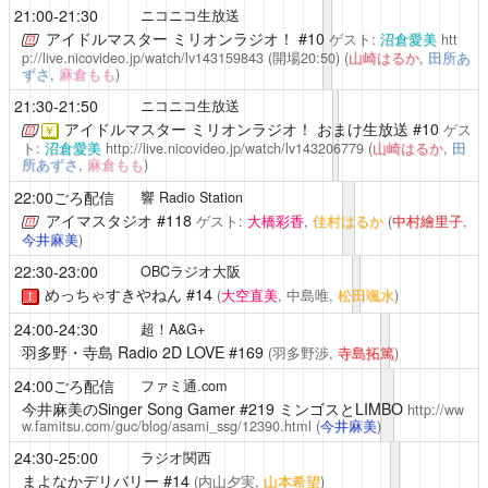
21:00-21:30
ニコニコ生放送
アイドルマスター ミリオンラジオ！
#10
ゲスト:
沼倉愛美
htt
p://live.nicovideo.jp/watch/lv143159843
(開場20:50)
(
山崎はるか
,
田所あ
ずさ
,
麻倉もも
)
21:30-21:50
ニコニコ生放送
アイドルマスター ミリオンラジオ！
おまけ生放送 #10
ゲス
￥
ト:
沼倉愛美
http://live.nicovideo.jp/watch/lv143206779
(
山崎はるか
,
田
所あずさ
,
麻倉もも
)
22:00ごろ配信
響 Radio Station
アイマスタジオ
#118
ゲスト:
大橋彩香
,
佳村はるか
(
中村繪里子
,
今井麻美
)
22:30-23:00
OBCラジオ大阪
めっちゃすきやねん
#14
(
大空直美
, 中島唯,
松田颯水
)
！
24:00-24:30
超！A&G+
羽多野・寺島 Radio 2D LOVE
#169
(羽多野渉,
寺島拓篤
)
24:00ごろ配信
ファミ通.com
今井麻美のSinger Song Gamer
#219 ミンゴスとLIMBO
http://ww
w.famitsu.com/guc/blog/asami_ssg/12390.html
(
今井麻美
)
24:30-25:00
ラジオ関西
まよなかデリバリー
#14
(内山夕実,
山本希望
)