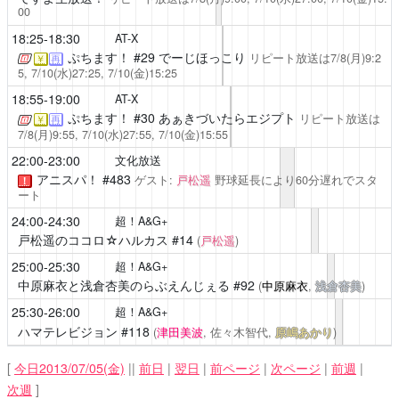
00
18:25-18:30
AT-X
ぷちます！
#29 でーじほっこり
リピート放送は7/8(月)9:2
￥
再
5, 7/10(水)27:25, 7/10(金)15:25
18:55-19:00
AT-X
ぷちます！
#30 あぁきづいたらエジプト
リピート放送は
￥
再
7/8(月)9:55, 7/10(水)27:55, 7/10(金)15:55
22:00-23:00
文化放送
アニスパ！
#483
ゲスト:
戸松遥
野球延長により60分遅れでスタ
！
ート
24:00-24:30
超！A&G+
戸松遥のココロ☆ハルカス
#14
(
戸松遥
)
25:00-25:30
超！A&G+
中原麻衣と浅倉杏美のらぶえんじぇる
#92
(
中原麻衣
,
浅倉杏美
)
25:30-26:00
超！A&G+
ハマテレビジョン
#118
(
津田美波
, 佐々木智代,
原嶋あかり
)
[
今日2013/07/05(金)
||
前日
|
翌日
|
前ページ
|
次ページ
|
前週
|
次週
]