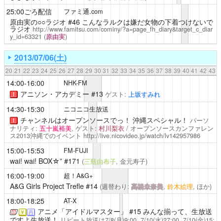
25:00ごろ配信
ファミ通.com
原由実の○○ラジオ
#46 こんなラルクは嫌だ女物の下着つけないで
ラジオ
http://www.famitsu.com/cominy/?a=page_fh_diary&target_c_diar
y_id=63321
(
原由実
)
2013/07/06(土)
20
21
22
23
24
25
26
27
28
29
30
31
32
33
34
35
36
37
38
39
40
41
42
43
14:00-16:00
NHK-FM
アニソン・アカデミー #13
ゲスト:
上坂すみれ
！
14:30-15:30
ニコニコ生放送
チャンネルはオープンソースでっ！
沖縄スペシャル！
パーソ
！
ナリティ:
五十嵐裕美
, ゲスト:
村川梨衣
/ オープンソースカンファレン
ス2013沖縄でのイベント
http://live.nicovideo.jp/watch/lv142957986
15:00-15:53
FM-FUJI
wai! wai! BOX☆”
#171
(
三瓶由布子
, 金元寿子)
16:00-19:00
超！A&G+
A&G Girls Project Trefle
#14
(週替わり:
高橋未奈美
,
鈴木絵理
, ほか)
18:00-18:25
AT-X
アニメ「アイドルマスター」
#15 みんな揃って、生放送
￥
再
ですよ生放送！
リピート放送は7/8(月)9:00, 7/10(水)27:00, 7/10(金)15: