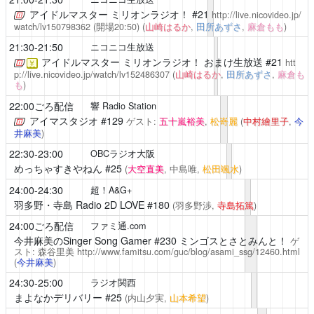
アイドルマスター ミリオンラジオ！
#21
http://live.nicovideo.jp/
watch/lv150798362
(開場20:50)
(
山崎はるか
,
田所あずさ
,
麻倉もも
)
21:30-21:50
ニコニコ生放送
アイドルマスター ミリオンラジオ！
おまけ生放送 #21
htt
￥
p://live.nicovideo.jp/watch/lv152486307
(
山崎はるか
,
田所あずさ
,
麻倉も
も
)
22:00ごろ配信
響 Radio Station
アイマスタジオ
#129
ゲスト:
五十嵐裕美
,
松嵜麗
(
中村繪里子
,
今
井麻美
)
22:30-23:00
OBCラジオ大阪
めっちゃすきやねん
#25
(
大空直美
, 中島唯,
松田颯水
)
24:00-24:30
超！A&G+
羽多野・寺島 Radio 2D LOVE
#180
(羽多野渉,
寺島拓篤
)
24:00ごろ配信
ファミ通.com
今井麻美のSinger Song Gamer
#230 ミンゴスとさとみんと！
ゲ
スト: 森谷里美
http://www.famitsu.com/guc/blog/asami_ssg/12460.html
(
今井麻美
)
24:30-25:00
ラジオ関西
まよなかデリバリー
#25
(内山夕実,
山本希望
)