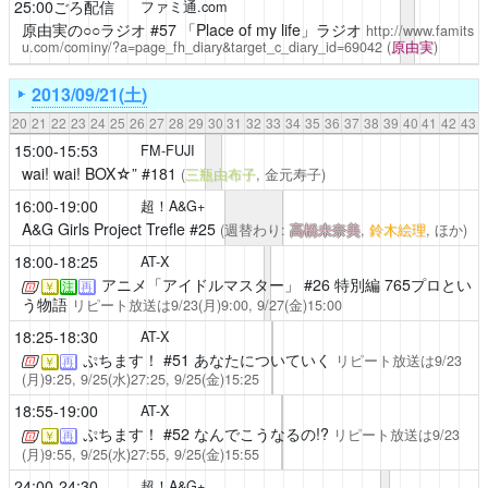
25:00ごろ配信
ファミ通.com
原由実の○○ラジオ
#57 「Place of my life」ラジオ
http://www.famits
u.com/cominy/?a=page_fh_diary&target_c_diary_id=69042
(
原由実
)
2013/09/21(土)
20
21
22
23
24
25
26
27
28
29
30
31
32
33
34
35
36
37
38
39
40
41
42
43
15:00-15:53
FM-FUJI
wai! wai! BOX☆”
#181
(
三瓶由布子
, 金元寿子)
16:00-19:00
超！A&G+
A&G Girls Project Trefle
#25
(週替わり:
高橋未奈美
,
鈴木絵理
, ほか)
18:00-18:25
AT-X
アニメ「アイドルマスター」
#26 特別編 765プロとい
￥
注
再
う物語
リピート放送は9/23(月)9:00, 9/27(金)15:00
18:25-18:30
AT-X
ぷちます！
#51 あなたについていく
リピート放送は9/23
￥
再
(月)9:25, 9/25(水)27:25, 9/25(金)15:25
18:55-19:00
AT-X
ぷちます！
#52 なんでこうなるの!?
リピート放送は9/23
￥
再
(月)9:55, 9/25(水)27:55, 9/25(金)15:55
24:00-24:30
超！A&G+