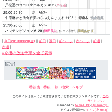
戸松遥のココロ☆ハルカス
#25
(
戸松遥
)
25:00-25:30
超！A&G+
中原麻衣と浅倉杏美のらぶえんじぇる
#103
(
中原麻衣
,
浅倉杏美
)
25:30-26:00
超！A&G+
ハマテレビジョン
#129
(
津田美波
, 佐々木智代,
原嶋あかり
)
[
今日2013/09/20(金)
||
前日
|
翌日
|
前ページ
|
次ページ
|
前週
|
次週
]
»今後の放送予定を全て表示
[広告]
番組表
番組一覧
検索
ヘルプ
このサイトは個人により運営されている非公式ファンサイトです。
この
サイトについて
managed by
@imas_DB
/
@maruamyu
アイコン画像制作:
イトマ(@itomxy)