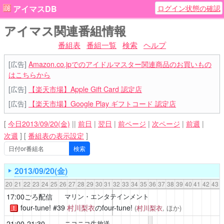
ログイン状態の確認
アイマスDB
アイマス関連番組情報
番組表
番組一覧
検索
ヘルプ
[広告]
Amazon.co.jpでのアイドルマスター関連商品のお買いもの
はこちらから
[広告]
【楽天市場】Apple Gift Card 認定店
[広告]
【楽天市場】Google Play ギフトコード 認定店
[
今日2013/09/20(金)
||
前日
|
翌日
|
前ページ
|
次ページ
|
前週
|
次週
]
[
番組表の表示設定
]
2013/09/20(金)
20
21
22
23
24
25
26
27
28
29
30
31
32
33
34
35
36
37
38
39
40
41
42
43
17:00ごろ配信
マリン・エンタテインメント
four-tune!
#39
村川梨衣
のfour-tune!
(
村川梨衣
, ほか)
！
21:00-21:30
ニコニコ生放送