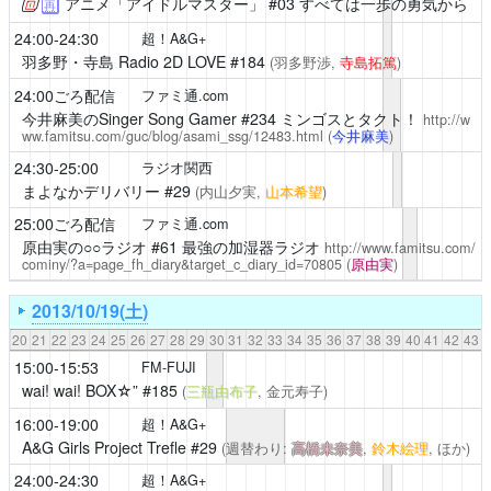
アニメ「アイドルマスター」
#03 すべては一歩の勇気から
再
24:00-24:30
超！A&G+
羽多野・寺島 Radio 2D LOVE
#184
(羽多野渉,
寺島拓篤
)
24:00ごろ配信
ファミ通.com
今井麻美のSinger Song Gamer
#234 ミンゴスとタクト！
http://w
ww.famitsu.com/guc/blog/asami_ssg/12483.html
(
今井麻美
)
24:30-25:00
ラジオ関西
まよなかデリバリー
#29
(内山夕実,
山本希望
)
25:00ごろ配信
ファミ通.com
原由実の○○ラジオ
#61 最強の加湿器ラジオ
http://www.famitsu.com/
cominy/?a=page_fh_diary&target_c_diary_id=70805
(
原由実
)
2013/10/19(土)
20
21
22
23
24
25
26
27
28
29
30
31
32
33
34
35
36
37
38
39
40
41
42
43
15:00-15:53
FM-FUJI
wai! wai! BOX☆”
#185
(
三瓶由布子
, 金元寿子)
16:00-19:00
超！A&G+
A&G Girls Project Trefle
#29
(週替わり:
高橋未奈美
,
鈴木絵理
, ほか)
24:00-24:30
超！A&G+