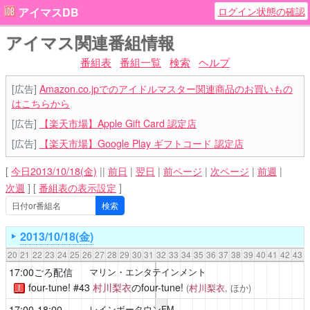
ログイン状態の確認
アイマスDB
アイマス関連番組情報
番組表
番組一覧
検索
ヘルプ
[広告]
Amazon.co.jpでのアイドルマスター関連商品のお買いもの
はこちらから
[広告]
【楽天市場】Apple Gift Card 認定店
[広告]
【楽天市場】Google Play ギフトコード 認定店
[
今日2013/10/18(金)
||
前日
|
翌日
|
前ページ
|
次ページ
|
前週
|
次週
]
[
番組表の表示設定
]
2013/10/18(金)
20
21
22
23
24
25
26
27
28
29
30
31
32
33
34
35
36
37
38
39
40
41
42
43
17:00ごろ配信
マリン・エンタテインメント
four-tune!
#43
村川梨衣
のfour-tune!
(
村川梨衣
, ほか)
！
17:00-18:00
レインボータウンFM