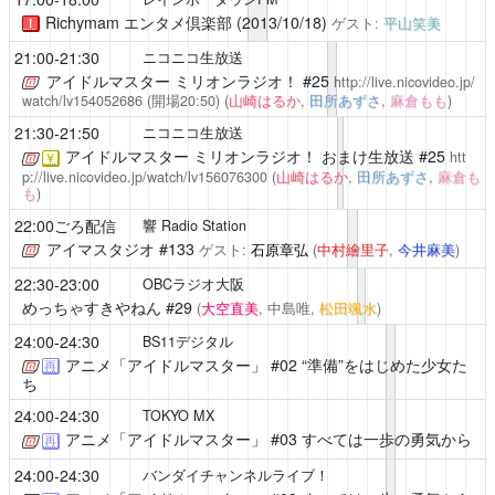
Richymam エンタメ倶楽部 (2013/10/18)
ゲスト:
平山笑美
！
21:00-21:30
ニコニコ生放送
アイドルマスター ミリオンラジオ！
#25
http://live.nicovideo.jp/
watch/lv154052686
(開場20:50)
(
山崎はるか
,
田所あずさ
,
麻倉もも
)
21:30-21:50
ニコニコ生放送
アイドルマスター ミリオンラジオ！
おまけ生放送 #25
htt
￥
p://live.nicovideo.jp/watch/lv156076300
(
山崎はるか
,
田所あずさ
,
麻倉も
も
)
22:00ごろ配信
響 Radio Station
アイマスタジオ
#133
ゲスト:
石原章弘
(
中村繪里子
,
今井麻美
)
22:30-23:00
OBCラジオ大阪
めっちゃすきやねん
#29
(
大空直美
, 中島唯,
松田颯水
)
24:00-24:30
BS11デジタル
アニメ「アイドルマスター」
#02 “準備”をはじめた少女た
再
ち
24:00-24:30
TOKYO MX
アニメ「アイドルマスター」
#03 すべては一歩の勇気から
再
24:00-24:30
バンダイチャンネルライブ！