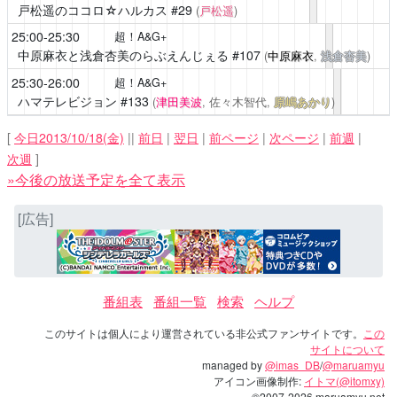
戸松遥のココロ☆ハルカス
#29
(
戸松遥
)
25:00-25:30
超！A&G+
中原麻衣と浅倉杏美のらぶえんじぇる
#107
(
中原麻衣
,
浅倉杏美
)
25:30-26:00
超！A&G+
ハマテレビジョン
#133
(
津田美波
, 佐々木智代,
原嶋あかり
)
[
今日2013/10/18(金)
||
前日
|
翌日
|
前ページ
|
次ページ
|
前週
|
次週
]
»今後の放送予定を全て表示
[広告]
番組表
番組一覧
検索
ヘルプ
このサイトは個人により運営されている非公式ファンサイトです。
この
サイトについて
managed by
@imas_DB
/
@maruamyu
アイコン画像制作:
イトマ(@itomxy)
©2007-2026 maruamyu.net