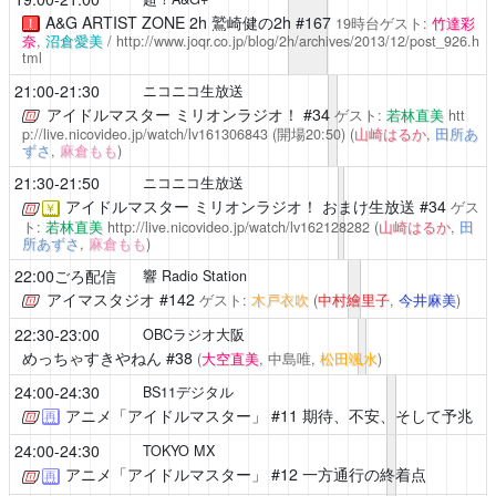
A&G ARTIST ZONE 2h
鷲崎健の2h #167
19時台ゲスト:
竹達彩
！
奈
,
沼倉愛美
/
http://www.joqr.co.jp/blog/2h/archives/2013/12/post_926.h
tml
21:00-21:30
ニコニコ生放送
アイドルマスター ミリオンラジオ！
#34
ゲスト:
若林直美
htt
p://live.nicovideo.jp/watch/lv161306843
(開場20:50)
(
山崎はるか
,
田所あ
ずさ
,
麻倉もも
)
21:30-21:50
ニコニコ生放送
アイドルマスター ミリオンラジオ！
おまけ生放送 #34
ゲス
￥
ト:
若林直美
http://live.nicovideo.jp/watch/lv162128282
(
山崎はるか
,
田
所あずさ
,
麻倉もも
)
22:00ごろ配信
響 Radio Station
アイマスタジオ
#142
ゲスト:
木戸衣吹
(
中村繪里子
,
今井麻美
)
22:30-23:00
OBCラジオ大阪
めっちゃすきやねん
#38
(
大空直美
, 中島唯,
松田颯水
)
24:00-24:30
BS11デジタル
アニメ「アイドルマスター」
#11 期待、不安、そして予兆
再
24:00-24:30
TOKYO MX
アニメ「アイドルマスター」
#12 一方通行の終着点
再