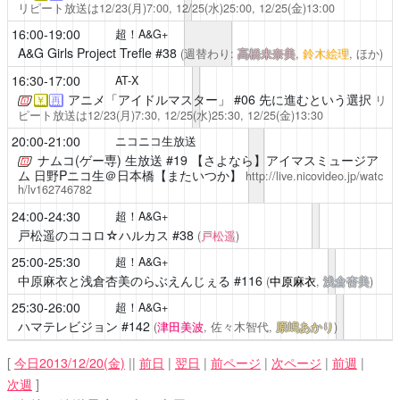
リピート放送は12/23(月)7:00, 12/25(水)25:00, 12/25(金)13:00
16:00-19:00
超！A&G+
A&G Girls Project Trefle
#38
(週替わり:
高橋未奈美
,
鈴木絵理
, ほか)
16:30-17:00
AT-X
アニメ「アイドルマスター」
#06 先に進むという選択
リ
￥
再
ピート放送は12/23(月)7:30, 12/25(水)25:30, 12/25(金)13:30
20:00-21:00
ニコニコ生放送
ナムコ(ゲー専) 生放送
#19 【さよなら】アイマスミュージア
ム 日野Pニコ生＠日本橋【またいつか】
http://live.nicovideo.jp/watc
h/lv162746782
24:00-24:30
超！A&G+
戸松遥のココロ☆ハルカス
#38
(
戸松遥
)
25:00-25:30
超！A&G+
中原麻衣と浅倉杏美のらぶえんじぇる
#116
(
中原麻衣
,
浅倉杏美
)
25:30-26:00
超！A&G+
ハマテレビジョン
#142
(
津田美波
, 佐々木智代,
原嶋あかり
)
[
今日2013/12/20(金)
||
前日
|
翌日
|
前ページ
|
次ページ
|
前週
|
次週
]