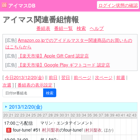
ログイン状態の確認
アイマスDB
アイマス関連番組情報
番組表
番組一覧
検索
ヘルプ
[広告]
Amazon.co.jpでのアイドルマスター関連商品のお買いもの
はこちらから
[広告]
【楽天市場】Apple Gift Card 認定店
[広告]
【楽天市場】Google Play ギフトコード 認定店
[
今日2013/12/20(金)
||
前日
|
翌日
|
前ページ
|
次ページ
|
前週
|
次週
]
[
番組表の表示設定
]
2013/12/20(金)
20
21
22
23
24
25
26
27
28
29
30
31
32
33
34
35
36
37
38
39
40
41
42
43
17:00ごろ配信
マリン・エンタテインメント
four-tune!
#51
村川梨衣
のfour-tune!
(
村川梨衣
, ほか)
！
19:00-21:00
超！A&G+