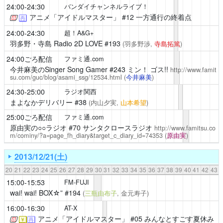
24:00-24:30
バンダイチャンネルライブ！
アニメ「アイドルマスター」
#12 一方通行の終着点
再
24:00-24:30
超！A&G+
羽多野・寺島 Radio 2D LOVE
#193
(羽多野渉,
寺島拓篤
)
24:00ごろ配信
ファミ通.com
今井麻美のSinger Song Gamer
#243 ミン！ ゴス!!
http://www.famit
su.com/guc/blog/asami_ssg/12534.html
(
今井麻美
)
24:30-25:00
ラジオ関西
まよなかデリバリー
#38
(内山夕実,
山本希望
)
25:00ごろ配信
ファミ通.com
原由実の○○ラジオ
#70 サンタクロースラジオ
http://www.famitsu.co
m/cominy/?a=page_fh_diary&target_c_diary_id=74353
(
原由実
)
2013/12/21(土)
20
21
22
23
24
25
26
27
28
29
30
31
32
33
34
35
36
37
38
39
40
41
42
43
15:00-15:53
FM-FUJI
wai! wai! BOX☆”
#194
(
三瓶由布子
, 金元寿子)
16:00-16:30
AT-X
アニメ「アイドルマスター」
#05 みんなとすごす夏休み
￥
再