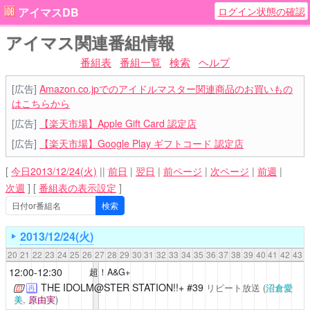
ログイン状態の確認
アイマスDB
アイマス関連番組情報
番組表
番組一覧
検索
ヘルプ
[広告]
Amazon.co.jpでのアイドルマスター関連商品のお買いもの
はこちらから
[広告]
【楽天市場】Apple Gift Card 認定店
[広告]
【楽天市場】Google Play ギフトコード 認定店
[
今日2013/12/24(火)
||
前日
|
翌日
|
前ページ
|
次ページ
|
前週
|
次週
]
[
番組表の表示設定
]
2013/12/24(火)
20
21
22
23
24
25
26
27
28
29
30
31
32
33
34
35
36
37
38
39
40
41
42
43
12:00-12:30
超！A&G+
THE IDOLM@STER STATION!!+
#39
リピート放送
(
沼倉愛
再
美
,
原由実
)