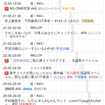
18:30-19:00
超！A&G+
AG-ON研究所
#46
(砂山けーたろー,
赤﨑千夏
)
！
21:00-21:30
超！A&G+
井上麻里奈・下田麻美のIT革命！
#143
(井上麻里奈,
下田麻美
)
21:30-22:00
WALLOP
りかこ＆あいなの「今夜もあなたにチェックイン」
#34
(
山口立花
子
, 楠田亜衣奈)
21:30-22:00
超！A&G+
早見沙織のふり～すたいる♪
#143
(
早見沙織
)
22:30-23:00
WALLOP
「
渡部優衣
のご覧の通りトラキチです。」生誕祭スペシャル
！
23:30-24:30
ニコニコ生放送
夜中メイクが気になったから
番外編「
寺川愛美
生誕祭スペシ
！
ャル」聖なる夜に重大(!?)発表！
(
たかはし智秋
,
千菅春香
, 前田誠二)
25:00-25:30
超！A&G+
洲崎西
#26
(
洲崎綾
, 西明日香)
25:30-26:00
超！A&G+
中村繪里子の「ら♡ら☆ら♪なかむランド～Love♡Laugh☆Life♪
～」
#52
(
中村繪里子
)