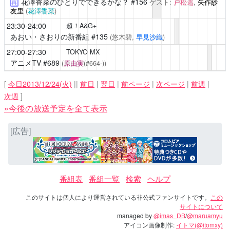
花澤香菜のひとりでできるかな？
#156
ゲスト:
戸松遥
,
矢作紗
再
友里
(
花澤香菜
)
23:30-24:00
超！A&G+
あおい・さおりの新番組
#135
(悠木碧,
早見沙織
)
27:00-27:30
TOKYO MX
アニメTV
#689
(
原由実
(#664-))
[
今日2013/12/24(火)
||
前日
|
翌日
|
前ページ
|
次ページ
|
前週
|
次週
]
»今後の放送予定を全て表示
[広告]
番組表
番組一覧
検索
ヘルプ
このサイトは個人により運営されている非公式ファンサイトです。
この
サイトについて
managed by
@imas_DB
/
@maruamyu
アイコン画像制作:
イトマ(@itomxy)