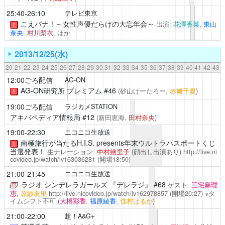
25:40-26:10
テレビ東京
こえバナ！～女性声優だらけの大忘年会～
出演:
花澤香菜
,
東山
！
奈央
,
村川梨衣
, ほか
2013/12/25(水)
20
21
22
23
24
25
26
27
28
29
30
31
32
33
34
35
36
37
38
39
40
41
42
43
12:00ごろ配信
AG-ON
AG-ON研究所 プレミアム
#46
(砂山けーたろー,
赤﨑千夏
)
！
19:00ごろ配信
ラジカメSTATION
アキバペディア情報局
#12
(新田恵海,
田村奈央
)
19:00-22:30
ニコニコ生放送
南極旅行が当たるH.I.S. presents年末ウルトラパスポートくじ
！
当選発表！
生ナレーション:
中村繪里子
(顔出し出演あり)
http://live.ni
covideo.jp/watch/lv163036281
(開場18:50)
21:00-21:45
ニコニコ生放送
ラジオ シンデレラガールズ 『デレラジ』
#68
ゲスト:
三宅麻理
恵
,
原紗友里
http://live.nicovideo.jp/watch/lv162978857
(開場20:27) ※タ
イムシフト不可
(
大橋彩香
,
福原綾香
,
佳村はるか
)
21:00-22:00
超！A&G+