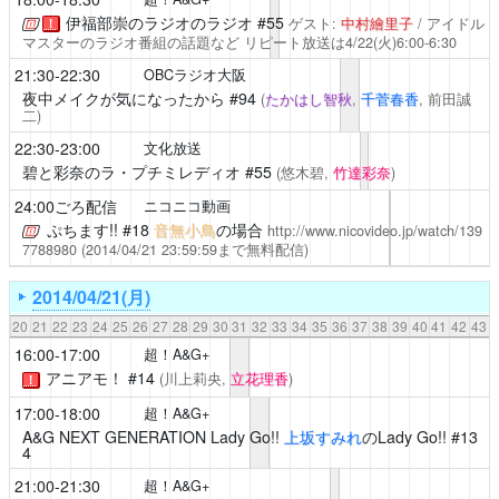
伊福部崇のラジオのラジオ
#55
ゲスト:
中村繪里子
/ アイドル
！
マスターのラジオ番組の話題など
リピート放送は4/22(火)6:00-6:30
21:30-22:30
OBCラジオ大阪
夜中メイクが気になったから
#94
(
たかはし智秋
,
千菅春香
, 前田誠
二)
22:30-23:00
文化放送
碧と彩奈のラ・プチミレディオ
#55
(悠木碧,
竹達彩奈
)
24:00ごろ配信
ニコニコ動画
ぷちます!!
#18
音無小鳥
の場合
http://www.nicovideo.jp/watch/139
7788980
(2014/04/21 23:59:59まで無料配信)
2014/04/21(月)
20
21
22
23
24
25
26
27
28
29
30
31
32
33
34
35
36
37
38
39
40
41
42
43
16:00-17:00
超！A&G+
アニアモ！
#14
(川上莉央,
立花理香
)
！
17:00-18:00
超！A&G+
A&G NEXT GENERATION Lady Go!!
上坂すみれ
のLady Go!! #13
4
21:00-21:30
超！A&G+