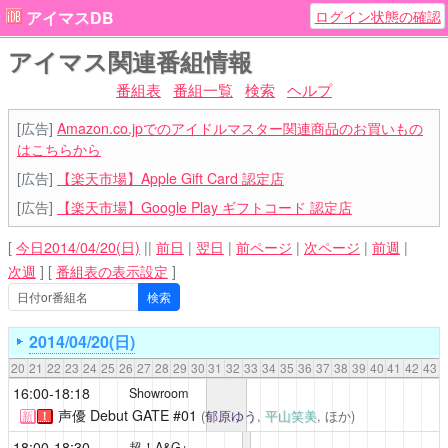
ログイン状態の確認
アイマスDB
アイマス関連番組情報
番組表
番組一覧
検索
ヘルプ
[広告]
Amazon.co.jpでのアイドルマスター関連商品のお買いもの
はこちらから
[広告]
【楽天市場】Apple Gift Card 認定店
[広告]
【楽天市場】Google Play ギフトコード 認定店
[
今日2014/04/20(日)
||
前日
|
翌日
|
前ページ
|
次ページ
|
前週
|
次週
]
[
番組表の表示設定
]
2014/04/20(日)
20
21
22
23
24
25
26
27
28
29
30
31
32
33
34
35
36
37
38
39
40
41
42
43
16:00-18:18
Showroom
声優 Debut GATE
#01
(
郁原ゆう
,
平山笑美
, ほか)
新
！
18:00-18:30
超！A&G+