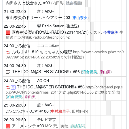
内田さんと浅倉さん
#03
(内田彩,
浅倉杏美
)
21:30-22:00
超！A&G+
東山奈央のドリーム＊シアター
#03
(
東山奈央
)
22:00-22:45
響 Radio Station (生放送)
喜多村英梨
のROYAL×RADIO (2014/04/21)
ゲスト:
今井麻美
生
！
放送
http://hibiki-radio.jp/description/r-2
24:00ごろ配信
ニコニコ動画
ぷちます!!
#19 ちっちゃんの秘密
http://www.nicovideo.jp/watch/1
397789152
(2014/04/22 23:59:59まで無料配信)
24:00-24:30
超！A&G+
THE IDOLM@STER STATION!!+
#56
(
沼倉愛美
,
原由実
)
24:30ごろ配信
AG-ON
THE IDOLM@STER STATION!!+
#56
http://ondemand.joqr.c
再
o.jp/AG-ON/contents/imas_20140421.php
(2014/05/05 24:30まで配信)
(
沼倉愛美
,
原由実
)
25:00-26:00
超！A&G+
ごぶごぶちゃん☆
#186
(
中村繪里子
, 田村睦心)
26:20-26:50
テレビ東京
アニメマシテ
#03
MC: 荒川美穂,
諏訪彩花
！