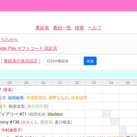
番組表
番組一覧
検索
ヘルプ
こちらから
le Play ギフトコード 認定店
[
番組表の表示設定
]
28
29
30
31
32
33
34
35
7
(
愛美
)
出演:
福原綾香
,
伊達朱里紗
,
春野ななみ
,
鈴木絵理
菜子
,
駒形友梨
,
角元明日香
)
ダイアリー
#71
(岩田光央,
Machico
)
mony
#136
(
麻倉もも
,
雨宮天
,
夏川椎菜
)
,
中村繪里子
)