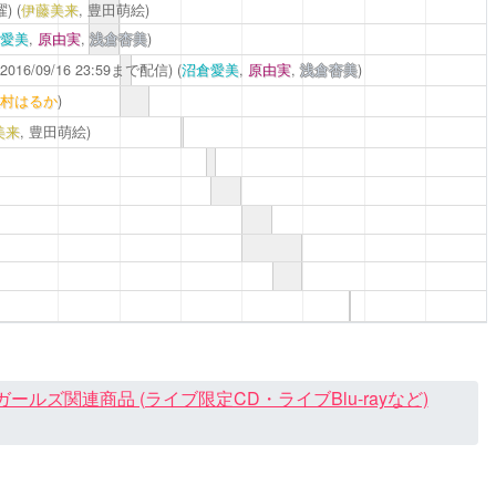
)
(
伊藤美来
, 豊田萌絵)
愛美
,
原由実
,
浅倉杏美
)
2016/09/16 23:59まで配信)
(
沼倉愛美
,
原由実
,
浅倉杏美
)
村はるか
)
美来
, 豊田萌絵)
ズ関連商品 (ライブ限定CD・ライブBlu-rayなど)