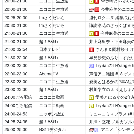
20:00-21:00
ニコニコ生放送
○○赤崎と××あい
￥
！
20:00-21:00
ニコニコ生放送
今井麻美のニコニ
[公式]
！
20:25-20:30
fmさくだいら
週刊ロクエヌ 編集長は
20:30-21:00
fmさくだいら
諏訪彩花のざっくば☆
21:00-21:30
ニコニコ生放送
今井麻美のニコニ
￥
！
21:00-21:30
超！A&G+
井上麻里奈・下田麻美の
21:00-22:54
日本テレビ
さんま＆岡村祭り オ
！
21:30-22:00
超！A&G+
早見沙織のふり～すたい
22:00-22:30
ニコニコ生放送
TrySailのTRYangle 
再
22:00-23:00
AbemaTV
声優アニ雑団
#18
ゲス
22:30-23:00
ニコニコ生放送
愛美とはるかの2年A組
23:00-23:30
超！A&G+
村川梨衣の a りえし
24:00ごろ配信
ニコニコ動画
愛美とはるかの2年
￥
24:00ごろ配信
ニコニコ動画
TrySailのTRYangle 
￥
24:00-24:53
ニッポン放送
ミュ～コミ＋プラス
(#
24:25-24:35
超！A&G+
井澤・立花 ノルカソル
25:00-25:30
BS11デジタル
アニメ「シンデ
[公式]
再