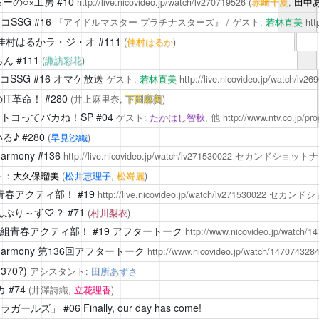
るーの○×工房
#10
http://live.nicovideo.jp/watch/lv270719526
(
赤﨑千夏
,
田中
コSSG
#16
『アイドルマスター プラチナスターズ』 / ゲスト:
若林直美
htt
佳村はるかラ・ジ・オ
#111
(
佳村はるか
)
らん
#111
(
諏訪彩花
)
コSSG
#16 オマケ放送
ゲスト:
若林直美
http://live.nicovideo.jp/watch/lv2
IT革命！
#280
(井上麻里奈,
下田麻美
)
トコってバカね！SP #04
ゲスト:
たかはし智秋
, 他
http://www.ntv.co.jp/pr
る♪
#280
(
早見沙織
)
harmony
#136
http://live.nicovideo.jp/watch/lv271530022
セカンドショットナイ
ト：
大久保瑠美
(
松井恵理子
,
松嵜麗
)
青春アクティ部！
#19
http://live.nicovideo.jp/watch/lv271530022
セカンドショ
ょんぷり～ず♡？
#71
(
村川梨衣
)
A組青春アクティ部！
#19 アフタートーク
http://www.nicovideo.jp/watch/1
harmony
第136回アフタートーク
http://www.nicovideo.jp/watch/147074328
1370?)
アシスタント:
田所あずさ
カ
#74
(井澤詩織,
立花理香
)
レラガールズ」
#06 Finally, our day has come!