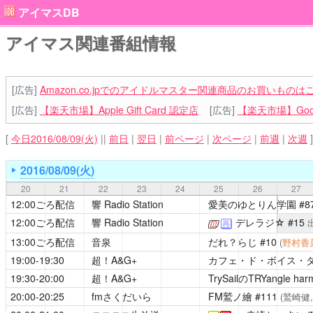
アイマスDB
アイマス関連番組情報
[広告]
Amazon.co.jpでのアイドルマスター関連商品のお買いものは
[広告]
【楽天市場】Apple Gift Card 認定店
[広告]
【楽天市場】Goog
[
今日2016/08/09(火)
||
前日
|
翌日
|
前ページ
|
次ページ
|
前週
|
次週
]
2016/08/09(火)
20
21
22
23
24
25
26
27
12:00ごろ配信
響 Radio Station
愛美のゆとりん学園
#8
12:00ごろ配信
響 Radio Station
デレラジ☆
#15
[公式]
再
13:00ごろ配信
音泉
だれ？らじ
#10
(
野村香
19:00-19:30
超！A&G+
カフェ・ド・ボイス・
19:30-20:00
超！A&G+
TrySailのTRYangle har
20:00-20:25
fmさくだいら
FM鷲ノ繪
#111
(鷲崎健