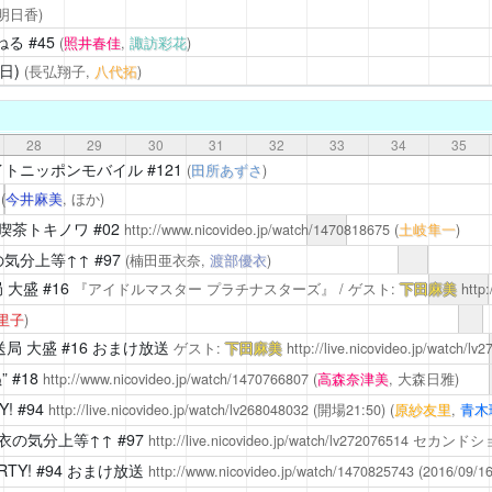
西明日香)
ねる
#45
(
照井春佳
,
諏訪彩花
)
日)
(長弘翔子,
八代拓
)
28
29
30
31
32
33
34
35
イトニッポンモバイル
#121
(
田所あずさ
)
7
(
今井麻美
, ほか)
喫茶トキノワ
#02
http://www.nicovideo.jp/watch/1470818675
(
土岐隼一
)
気分上等↑↑
#97
(楠田亜衣奈,
渡部優衣
)
 大盛
#16
『アイドルマスター プラチナスターズ』 / ゲスト:
下田麻美
http:
里子
)
送局 大盛
#16 おまけ放送
ゲスト:
下田麻美
http://live.nicovideo.jp/watch/lv
”
#18
http://www.nicovideo.jp/watch/1470766807
(
高森奈津美
, 大森日雅)
Y!
#94
http://live.nicovideo.jp/watch/lv268048032
(開場21:50)
(
原紗友里
,
青木
衣の気分上等↑↑
#97
http://live.nicovideo.jp/watch/lv272076514
セカンドショ
RTY!
#94 おまけ放送
http://www.nicovideo.jp/watch/1470825743
(2016/09/