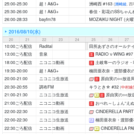
25:00-25:30
超！A&G+
洲崎西
#163
(
洲崎綾
, 
25:30-26:00
超！A&G+
春佳・彩花のSSちゃん
26:00-28:33
bayfm78
MOZAIKU NIGHT (火曜
2016/08/10(水)
20
21
22
23
24
25
26
27
10:00ごろ配信
Radital
田所あずさのオールナ
13:00ごろ配信
音泉
RADIO ν WING
#9
！
18:00ごろ配信
ニコニコ動画
土岐隼一のラジオ・
！
19:30-20:00
超！A&G+
楠田亜衣奈・渡部優衣の
20:00-21:00
ニコニコ生放送
原由実の○○放送局
[公式]
！
20:30-20:55
調布FM
キラとき☆
#32
(
中村繪
21:00-21:30
ニコニコ生放送
原由実の○○放
[公式]
￥
！
21:00ごろ配信
ニコニコ動画
おぺれ～しょん“えぬ
！
22:00-22:30
ニコニコ生放送
CINDERELLA PART
[公式]
22:00-22:30
ニコニコ生放送
楠田亜衣奈・渡部優
再
22:30ごろ配信
ニコニコ動画
CINDERELLA PA
[公式]
￥