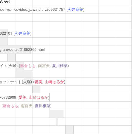
あいみ
)
p://live.nicovideo.jp/watch/lv269621757
(
今井麻美
)
69622101
(
今井麻美
)
ogram/detail/21852365.html
ト(火曜)
(
麻倉もも
,
雨宮天
,
夏川椎菜
)
ットナイト(火曜)
(
愛美
,
山崎はるか
)
470732909
(
愛美
,
山崎はるか
)
4
(
麻倉もも
,
雨宮天
,
夏川椎菜
)