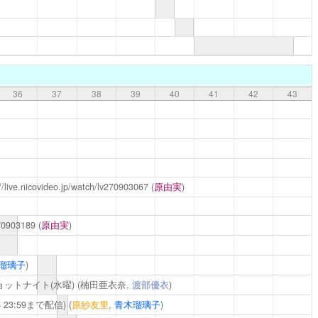
36
37
38
39
40
41
42
43
//live.nicovideo.jp/watch/lv270903067
(
原由実
)
270903189
(
原由実
)
瑠璃子
)
ットナイト(水曜)
(楠田亜衣奈,
渡部優衣
)
16 23:59まで配信)
(
原紗友里
,
青木瑠璃子
)