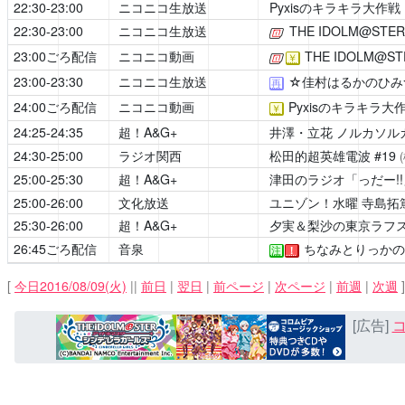
22:30-23:00
ニコニコ生放送
Pyxisのキラキラ大作戦
22:30-23:00
ニコニコ生放送
THE IDOLM@STER 
[公式]
23:00ごろ配信
ニコニコ動画
THE IDOLM@STE
[公式]
￥
23:00-23:30
ニコニコ生放送
☆佳村はるかのひみ
再
24:00ごろ配信
ニコニコ動画
Pyxisのキラキラ大
￥
24:25-24:35
超！A&G+
井澤・立花 ノルカソル
24:30-25:00
ラジオ関西
松田的超英雄電波
#19
25:00-25:30
超！A&G+
津田のラジオ「っだー!!
25:00-26:00
文化放送
ユニゾン！水曜 寺島拓
25:30-26:00
超！A&G+
夕実＆梨沙の東京ラフ
26:45ごろ配信
音泉
ちなみとりっかの
注
！
[
今日2016/08/09(火)
||
前日
|
翌日
|
前ページ
|
次ページ
|
前週
|
次週
]
[広告]
コ