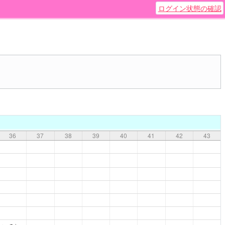
ログイン状態の確認
36
37
38
39
40
41
42
43