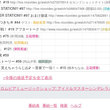
！
#19
http://live.nicovideo.jp/watch/lv272076514
セカンドショットナイト(水曜
STATION!!!
#97
http://live.nicovideo.jp/watch/lv268047368
(開場22:20)
(
沼倉
R STATION!!!
#97 おまけ放送
http://www.nicovideo.jp/watch/1470822851
(
つきち☆
#44
ゲスト:
原紗友里
http://live.nicovideo.jp/watch/lv271476505
(
佳
作戦！
#19 アフタートーク
http://www.nicovideo.jp/watch/1470830417
(
伊藤
カ
#75
(井澤詩織,
立花理香
)
(松田利冴,
松田颯水
)
」
#121
(
津田美波
)
篤
#59
ストーリー
#58
(内山夕実,
種田梨沙
)
 見えちゃうらじお♪ ～音泉で一泊！～
#10
(橋本ちなみ,
立花理香
)
»今後の放送予定を全て表示
ロムビアミュージックショップ: アイドルマスターシンデレラガール
番組表
番組一覧
検索
ヘルプ