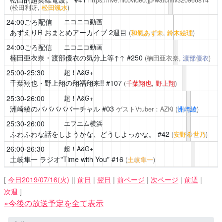
(松田利冴,
松田颯水
)
24:00ごろ配信
ニコニコ動画
あずえりR
おまとめアーカイブ 2週目
(
和氣あず未
,
鈴木絵理
)
24:00ごろ配信
ニコニコ動画
楠田亜衣奈・渡部優衣の気分上等↑↑
#250
(楠田亜衣奈,
渡部優衣
)
25:00-25:30
超！A&G+
千葉翔也・野上翔の翔福翔来!!
#107
(
千葉翔也
,
野上翔
)
25:30-26:00
超！A&G+
洲崎綾のバババババーチャル
#03
ゲストVtuber：AZKi
(
洲崎綾
)
25:30-26:00
エフエム横浜
ふわふわな話をしようかな、どうしよっかな。
#42
(
安野希世乃
)
26:00-26:30
超！A&G+
土岐隼一 ラジオ"Time with You"
#16
(
土岐隼一
)
[
今日2019/07/16(火)
||
前日
|
翌日
|
前ページ
|
次ページ
|
前週
|
次週
]
»今後の放送予定を全て表示