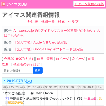
ログイン状態の確認
アイマスDB
アイマス関連番組情報
番組表
番組一覧
検索
ヘルプ
[広告]
Amazon.co.jpでのアイドルマスター関連商品のお買いもの
はこちらから
[広告]
【楽天市場】Apple Gift Card 認定店
[広告]
【楽天市場】Google Play ギフトコード 認定店
[
今日2019/07/16(火)
||
前日
|
翌日
|
前ページ
|
次ページ
|
前週
|
次週
]
[
番組表の表示設定
]
2019/07/16(火)
20
21
22
23
24
25
26
27
28
29
30
31
32
33
34
35
36
37
38
39
40
41
42
43
12:00ごろ配信
響 Radio Station
中島由貴・武田羅梨沙多胡のかわいいラジオ
#66
(
中島由貴
,
武
再
田羅梨沙多胡
)