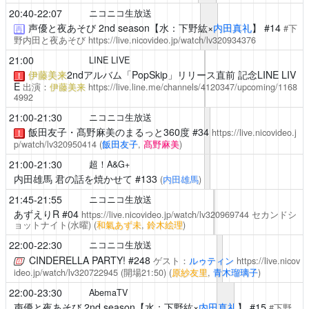
20:40-22:07
ニコニコ生放送
声優と夜あそび
2nd season【水：下野紘×
内田真礼
】 #14
#下
再
野内田と夜あそび
https://live.nicovideo.jp/watch/lv320934376
21:00
LINE LIVE
伊藤美来
2ndアルバム「PopSkip」リリース直前 記念LINE LIV
！
E
出演：
伊藤美来
https://live.line.me/channels/4120347/upcoming/1168
4992
21:00-21:30
ニコニコ生放送
飯田友子・髙野麻美のまるっと360度
#34
https://live.nicovideo.j
！
p/watch/lv320950414
(
飯田友子
,
髙野麻美
)
21:00-21:30
超！A&G+
内田雄馬 君の話を焼かせて
#133
(
内田雄馬
)
21:45-21:55
ニコニコ生放送
あずえりR
#04
https://live.nicovideo.jp/watch/lv320969744
セカンドシ
ョットナイト(水曜)
(
和氣あず未
,
鈴木絵理
)
22:00-22:30
ニコニコ生放送
CINDERELLA PARTY!
#248
ゲスト：
ルゥティン
https://live.nicov
ideo.jp/watch/lv320722945
(開場21:50)
(
原紗友里
,
青木瑠璃子
)
22:00-23:30
AbemaTV
声優と夜あそび
2nd season【水：下野紘×
内田真礼
】 #15
#下野