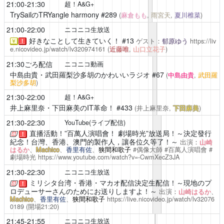
21:00-21:30
超！A&G+
TrySailのTRYangle harmony
#289
(
麻倉もも
,
雨宮天
,
夏川椎菜
)
21:00-22:00
ニコニコ生放送
好きなことして生きていく！
#13
ゲスト：
郁原ゆう
https://liv
￥
！
e.nicovideo.jp/watch/lv320974161
(
近藤唯
,
山口立花子
)
21:30ごろ配信
ニコニコ動画
中島由貴・武田羅梨沙多胡のかわいいラジオ
#67
(
中島由貴
,
武田羅
梨沙多胡
)
21:30-22:00
超！A&G+
井上麻里奈・下田麻美のIT革命！
#433
(井上麻里奈,
下田麻美
)
21:30-22:30
YouTube(ライブ配信)
直播活動！”百萬人演唱會！ 劇場時光”放送局！～決定發行
！
紀念！台灣、香港、澳門的製作人，讓各位久等了！～
出演：
山崎
はるか
、
Machico
、
香里有佐
、
狭間和歌子
#偶像大師 #百萬人演唱會 #
劇場時光
https://www.youtube.com/watch?v=-CwmXecZ3JA
21:30-22:30
ニコニコ生放送
ミリシタ台湾・香港・マカオ配信決定生配信！～現地のプ
！
ロデューサーさんのためにお送りしますよ！～
出演：
山崎はるか
、
Machico
、
香里有佐
、
狭間和歌子
https://live.nicovideo.jp/watch/lv32076
0189
(開場21:20)
21:45-21:55
ニコニコ生放送