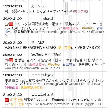
19:30-20:00
超！A&G+
村川梨衣の a りえしょんぷり～ず♡？
#224
(
村川梨衣
)
20:00-21:00
ニコニコ生放送
ミリシタ韓国配信決定生配信！～現地のプロデューサーさ
！
んのためにお送りしますよ！～
出演：
山崎はるか
、
Machico
、
香里
有佐
、
狭間和歌子
https://live.nicovideo.jp/watch/lv320760146
(開場19:5
0)
20:00-21:00
超！A&G+
A&G NEXT BREAKS FIVE STARS
深川芹亜
のFIVE STARS #224
20:00-21:00
YouTube(ライブ配信)
생방송! 밀리시타 방송국～한국 프로듀서님을 위한 성우 초
！
청방송～
出演：
山崎はるか
、
Machico
、
香里有佐
、
狭間和歌子
https://
www.youtube.com/watch?v=jrlwHgLf5bs
20:00-21:30
ニコニコ生放送
中島由貴・武田羅梨沙多胡のかわいいラジオ
かわいいラジオセレ
クション #03
https://live.nicovideo.jp/watch/lv320961498
(開場19:30)
(
中島由貴
,
武田羅梨沙多胡
)
21:00-21:30
ニコニコ生放送
山下七海
新番組発表ニコ生 Presented by ボイスガレッジ
出
！
演：
山下七海
https://live.nicovideo.jp/watch/lv320619911
(開場20:50)