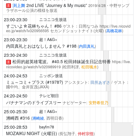
渕上舞
2nd LIVE “Journey & My music”
2019/4/28・中野サンプ
！
ラザホール公演の模様を放送
23:00-23:30
ニコニコ生放送
すごいよ☆花林ちゃん！
#86
ゲスト：日岡なつみ
https://live.nicovid
eo.jp/watch/lv320956595
セカンドショットナイト(火曜)
(
高橋花林
)
23:00-23:30
超！A&G+
内田真礼とおはなししません？
#198
(
内田真礼
)
23:30-24:30
ニコニコ生放送
松田的超英雄電波。
#40.5 松田姉妹誕生日記念特番
https://live.
！
nicovideo.jp/watch/lv320989919
(松田利冴,
松田颯水
)
24:00-24:53
ニッポン放送
ミュ～コミ＋プラス
(#1978?)
アシスタント:
田所あずさ
/ ゲスト：
國中均、金井宣茂(JAXA)
24:20-24:50
テレビ朝日
バナナマンのドライブスリー
ナビゲーター:
安野希世乃
25:00-25:30
超！A&G+
洲崎西
#316
(
洲崎綾
, 西明日香)
25:00-28:53
bayfm78
MOZAIKU NIGHT (火曜日)
(長弘翔子,
仲村宗悟
)