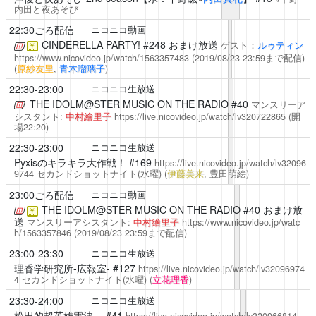
内田と夜あそび
22:30ごろ配信
ニコニコ動画
CINDERELLA PARTY!
#248 おまけ放送
ゲスト：
ルゥティン
￥
https://www.nicovideo.jp/watch/1563357483
(2019/08/23 23:59まで配信)
(
原紗友里
,
青木瑠璃子
)
22:30-23:00
ニコニコ生放送
THE IDOLM@STER MUSIC ON THE RADIO
#40
マンスリーア
シスタント:
中村繪里子
https://live.nicovideo.jp/watch/lv320722865
(開
場22:20)
22:30-23:00
ニコニコ生放送
Pyxisのキラキラ大作戦！
#169
https://live.nicovideo.jp/watch/lv32096
9744
セカンドショットナイト(水曜)
(
伊藤美来
, 豊田萌絵)
23:00ごろ配信
ニコニコ動画
THE IDOLM@STER MUSIC ON THE RADIO
#40 おまけ放
￥
送
マンスリーアシスタント:
中村繪里子
https://www.nicovideo.jp/watc
h/1563357846
(2019/08/23 23:59まで配信)
23:00-23:30
ニコニコ生放送
理香学研究所-広報室-
#127
https://live.nicovideo.jp/watch/lv32096974
4
セカンドショットナイト(水曜)
(
立花理香
)
23:30-24:00
ニコニコ生放送
松田的超英雄電波。
#41
https://live.nicovideo.jp/watch/lv320966814