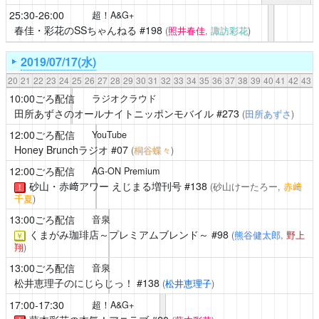
25:30-26:00
超！A&G+
春佳・彩花のSSちゃんねる
#198
(
照井春佳
,
諏訪彩花
)
2019/07/17(水)
20
21
22
23
24
25
26
27
28
29
30
31
32
33
34
35
36
37
38
39
40
41
42
43
10:00ごろ配信
ラジオクラウド
田所あずさのオールナイトニッポンモバイル
#273
(
田所あずさ
)
12:00ごろ配信
YouTube
Honey Brunchラジオ
#07
(
桐谷蝶々
)
12:00ごろ配信
AG-ON Premium
砂山・赤﨑アワー えじまる増刊号
#138
(砂山けーたろー,
赤﨑
！
千夏
)
13:00ごろ配信
音泉
くまがみ珈琲店～プレミアムブレンド～
#98
(
熊谷健太郎
,
野上
￥
翔
)
13:00ごろ配信
音泉
松井恵理子のにじらじっ！
#138
(
松井恵理子
)
17:00-17:30
超！A&G+