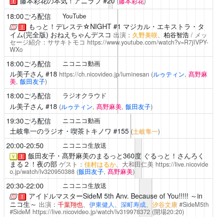
藤本彩花の本気！アニラブ
#20
(
藤本彩花
)
！
18:00ごろ配信
YouTube
もっと！デレステ☆NIGHT
#1 マジカル・エキストラ・タ
！
イム(完全版) おねえちゃんデスコ
出演：
久野美咲
、
柏谷智浩
/ メッ
セージ紹介：ササキトモコ
https://www.youtube.com/watch?v=R7jIVPY-
WXo
18:00ごろ配信
ニコニコ動画
ル美子さん
#18
https://ch.nicovideo.jp/luminesan
(
ルゥティン
,
髙野麻
美
,
飯田友子
)
18:00ごろ配信
ラジオクラウド
ル美子さん
#18
(
ルゥティン
,
髙野麻美
,
飯田友子
)
19:30ごろ配信
ニコニコ動画
土岐隼一のラジオ・喫茶トキノワ
#155
(
土岐隼一
)
20:00-20:50
ニコニコ生放送
飯田友子・髙野麻美のまるっと360度
ぐるっと！さんろく
￥
！
まる２！夜の部
ゲスト：
佳村はるか
、大和田仁美
https://live.nicovide
o.jp/watch/lv320950388
(
飯田友子
,
髙野麻美
)
20:30-22:00
ニコニコ生放送
アイドルマスターSideM 5th Anv. Because of You!!!!! ～in
！
ニコ生～
出演：
千葉翔也
、
伊東健人
、
深町寿成
、
汐谷文康
#SideM5th
#SideM
https://live.nicovideo.jp/watch/lv319978372
(開場20:20)