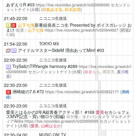
あずえりR
#03
https://live.nicovideo.jp/watch/lv320956595
セカンドシ
ョットナイト(火曜)
(
和氣あず未
,
鈴木絵理
)
21:45-22:05
ニコニコ生放送
山下七海
新番組発表ニコ生 Presented by ボイスガレッジ お
￥
！
まけ
出演：
山下七海
https://live.nicovideo.jp/watch/lv320644927
(開場2
1:30)
21:54-22:00
TOKYO MX
アイドルマスターSideM 理由あってMini!
#03
再
22:00-22:30
ニコニコ生放送
TrySailのTRYangle harmony
#289
https://live.nicovideo.jp/watch/l
再
v320956595
セカンドショットナイト(火曜)
(
麻倉もも
,
雨宮天
,
夏川椎
菜
)
22:30-23:00
ニコニコ生放送
洲崎綾の7.6
#72
https://live.nicovideo.jp/watch/lv320832171
(
洲崎
！
綾
)
22:30-23:00
ニコニコ生放送
愛美とはるかの2年A組青春アクティ部！
#169
愛美
セカショフェ
スMVP記念・買い物ロケ(前編)
ロケ地：ヨドバシカメラ マルチメデ
ィアAkiba
https://live.nicovideo.jp/watch/lv320956595
セカンドショット
ナイト(火曜)
(
愛美
,
山崎はるか
)
22:30-24:00
MUSIC ON! TV