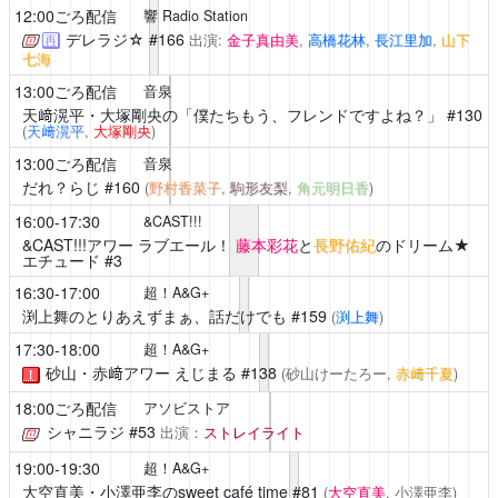
12:00ごろ配信
響 Radio Station
デレラジ☆
#166
出演:
金子真由美
,
高橋花林
,
長江里加
,
山下
再
七海
13:00ごろ配信
音泉
天﨑滉平・大塚剛央の「僕たちもう、フレンドですよね？」
#130
(
天﨑滉平
,
大塚剛央
)
13:00ごろ配信
音泉
だれ？らじ
#160
(
野村香菜子
,
駒形友梨
,
角元明日香
)
16:00-17:30
&CAST!!!
&CAST!!!アワー ラブエール！
藤本彩花
と
長野佑紀
のドリーム★
エチュード #3
16:30-17:00
超！A&G+
渕上舞のとりあえずまぁ、話だけでも
#159
(
渕上舞
)
17:30-18:00
超！A&G+
砂山・赤﨑アワー えじまる
#138
(砂山けーたろー,
赤﨑千夏
)
！
18:00ごろ配信
アソビストア
シャニラジ
#53
出演：
ストレイライト
19:00-19:30
超！A&G+
大空直美・小澤亜李のsweet café time
#81
(
大空直美
, 小澤亜李)