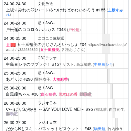
24:00-24:30
文化放送
上坂すみれの♡(ハート)をつければかわいかろう
#185
(
上坂すみ
れ
)
24:00-24:30
超！A&G+
戸松遥のココロ☆ハルカス
#343
(
戸松遥
)
24:00-25:30
ニコニコ生放送
五十嵐裕美のおじさんといっしょ
#04
https://live.nicovideo.jp/
新
！
watch/lv322535852
(
五十嵐裕美
, 各種おじさん)
24:30-25:00
CBCラジオ
中島ヨシキのフブラジ！
#157
ゲスト: 高坂知也
(
中島ヨシキ
)
25:00-25:30
超！A&G+
あどりぶ
#290
(巽悠衣子,
大橋彩香
)
25:30-26:00
超！A&G+
白黒瞳ちゃん
#30
(
白石晴香
,
黒木ほの香
,
関根瞳
)
26:00-26:30
ラジオ日本
やっぱりSが好き ～SAY YOU! LOVE ME!～
#95
(福緒唯, 向井莉生,
南早紀
)
26:30-27:00
ラジオ日本
だからBもスキ ～バスケットビスケット～
#48
(
駒田航
, 竹内ゆう