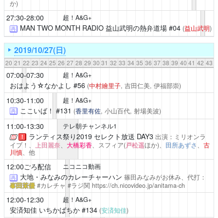
か)
27:30-28:00
超！A&G+
MAN TWO MONTH RADIO 益山武明の熱弁道場
#04
(
益山武明
)
再
2019/10/27(日)
20
21
22
23
24
25
26
27
28
29
30
31
32
33
34
35
36
37
38
39
40
41
42
43
07:00-07:30
超！A&G+
おはよう☆なかよし
#56
(
中村繪里子
, 吉田仁美, 伊福部崇)
10:30-11:00
超！A&G+
ここいば！
#131
(
香里有佐
, 小山百代, 射場美波)
再
11:00-13:30
テレ朝チャンネル1
ランティス祭り2019
セレクト放送 DAY3
出演：ミリオンラ
！
イブ！、
上田麗奈
、
大橋彩香
、スフィア(
戸松遥
ほか)、
田所あずさ
、
古
川慎
、他
12:00ごろ配信
ニコニコ動画
大地・みなみのカレーチャーハン
篠田みなみがお休み、代打：
再
峯田茉優
#カレチャ #ラジ関
https://ch.nicovideo.jp/anitama-ch
12:00-12:30
超！A&G+
安済知佳 いちかばちか
#134
(
安済知佳
)