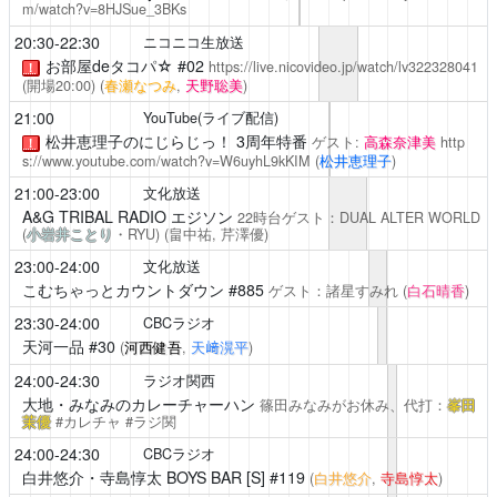
m/watch?v=8HJSue_3BKs
20:30-22:30
ニコニコ生放送
お部屋deタコパ☆
#02
https://live.nicovideo.jp/watch/lv322328041
！
(開場20:00)
(
春瀬なつみ
,
天野聡美
)
21:00
YouTube(ライブ配信)
松井恵理子のにじらじっ！
3周年特番
ゲスト:
高森奈津美
http
！
s://www.youtube.com/watch?v=W6uyhL9kKIM
(
松井恵理子
)
21:00-23:00
文化放送
A&G TRIBAL RADIO エジソン
22時台ゲスト：DUAL ALTER WORLD
(
小岩井ことり
・RYU)
(畠中祐,
芹澤優
)
23:00-24:00
文化放送
こむちゃっとカウントダウン
#885
ゲスト：諸星すみれ
(
白石晴香
)
23:30-24:00
CBCラジオ
天河一品
#30
(
河西健吾
,
天﨑滉平
)
24:00-24:30
ラジオ関西
大地・みなみのカレーチャーハン
篠田みなみがお休み、代打：
峯田
茉優
#カレチャ #ラジ関
24:00-24:30
CBCラジオ
白井悠介・寺島惇太 BOYS BAR [S]
#119
(
白井悠介
,
寺島惇太
)