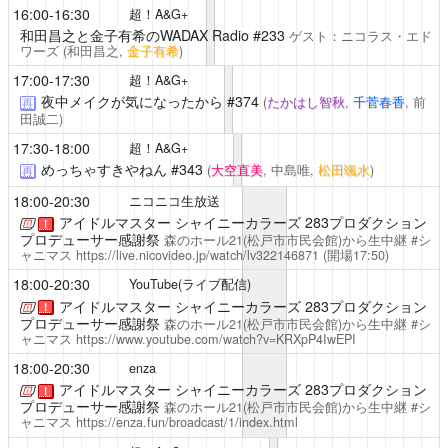
16:00-16:30
超！A&G+
和田昌之と金子有希のWADAX Radio
#233
ゲスト：ニコラス・エド
ワーズ
(和田昌之,
金子有希
)
17:00-17:30
超！A&G+
夜中メイクが気になったから
#374
(
たかはし智秋
,
千菅春香
, 前
再
田誠二)
17:30-18:00
超！A&G+
めっちゃすきやねん
#343
(
大空直美
, 中島唯,
松田颯水
)
再
18:00-20:30
ニコニコ生放送
アイドルマスター シャイニーカラーズ 283プロダクション
！
プロデューサー感謝祭
森のホール21(松戸市市民会館)から生中継 #シ
ャニマス
https://live.nicovideo.jp/watch/lv322146871
(開場17:50)
18:00-20:30
YouTube(ライブ配信)
アイドルマスター シャイニーカラーズ 283プロダクション
！
プロデューサー感謝祭
森のホール21(松戸市市民会館)から生中継 #シ
ャニマス
https://www.youtube.com/watch?v=KRXpP4IwEPI
18:00-20:30
enza
アイドルマスター シャイニーカラーズ 283プロダクション
！
プロデューサー感謝祭
森のホール21(松戸市市民会館)から生中継 #シ
ャニマス
https://enza.fun/broadcast/1/index.html