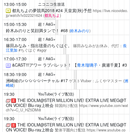
13:00-15:00
ニコニコ生放送
都丸ちよの夢競馬2018
#24 天皇賞(秋)予想
https://live.nicovideo.
￥
jp/watch/lv322321624
(
都丸ちよ
)
15:00-15:30
超！A&G+
鈴木みのりと笑顔満タンで！
#68
(
鈴木みのり
)
16:30-17:00
超！A&G+
篠田みなみ・指出毬亜のちぐはぐ。
篠田みなみがお休み、代打：
長
江里加
#ちぐはぐ #agqr
17:00-17:30
超！A&G+
&CAST!!!アワー ラブパレット！
【
青木瑠璃子
・廣瀬千夏】#3
再
18:30-19:00
超！A&G+
洲崎綾のバババババーチャル
#17
ゲストVtuber：ふくやマスター
(
洲
崎綾
)
19:30
YouTube(ライブ配信)
THE IDOLM@STER MILLION LIVE! EXTRA LIVE MEG@T
！
ON VOICE! Blu-ray上映会
韓国向け配信
https://www.youtube.com/wat
ch?v=C_U_HZ5DMi8
19:30
YouTube(ライブ配信)
THE IDOLM@STER MILLION LIVE! EXTRA LIVE MEG@T
！
ON VOICE! Blu-ray上映会
繁体字圏向け配信
https://www.youtube.co