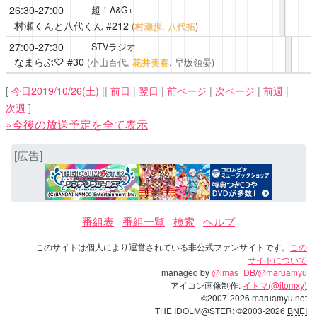
26:30-27:00
超！A&G+
村瀬くんと八代くん
#212
(
村瀬歩
,
八代拓
)
27:00-27:30
STVラジオ
なまらぶ♡
#30
(小山百代,
花井美春
, 早坂領晏)
[
今日2019/10/26(土)
||
前日
|
翌日
|
前ページ
|
次ページ
|
前週
|
次週
]
»今後の放送予定を全て表示
[広告]
番組表
番組一覧
検索
ヘルプ
このサイトは個人により運営されている非公式ファンサイトです。
この
サイトについて
managed by
@imas_DB
/
@maruamyu
アイコン画像制作:
イトマ(@itomxy)
©2007-2026 maruamyu.net
THE IDOLM@STER: ©2003-2026
BNEI