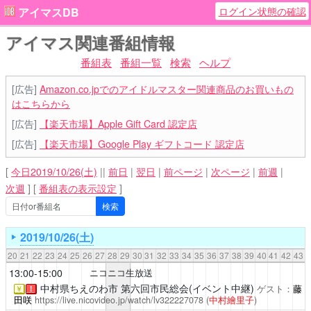
ログイン状態の確認
アイマスDB
アイマス関連番組情報
番組表
番組一覧
検索
ヘルプ
[広告]
Amazon.co.jpでのアイドルマスター関連商品のお買いもの
はこちらから
[広告]
【楽天市場】Apple Gift Card 認定店
[広告]
【楽天市場】Google Play ギフトコード 認定店
[
今日2019/10/26(土)
||
前日
|
翌日
|
前ページ
|
次ページ
|
前週
|
次週
]
[
番組表の表示設定
]
2019/10/26(土)
20
21
22
23
24
25
26
27
28
29
30
31
32
33
34
35
36
37
38
39
40
41
42
43
13:00-15:00
ニコニコ生放送
中村県ちえのわ市
第六回市民総会(イベント中継)
ゲスト：
藤
￥
！
田咲
https://live.nicovideo.jp/watch/lv322227078
(
中村繪里子
)