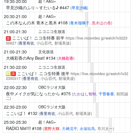
19:30-20:00
超！A&G+
早見沙織のふり～すたいる♪
#447
(
早見沙織
)
20:30-21:00
超！A&G+
この木なんの木 青木と黒木
#108
(
青木瑠璃子
,
黒木ほの香
)
21:00-21:30
ニコニコ生放送
ここいば！
ニコ生特番 前半
https://live.nicovideo.jp/watch/lv3223
！
50627
(
香里有佐
, 小山百代, 射場美波)
21:00-21:30
文化放送
大橋彩香のAny Beat!
#134
(
大橋彩香
)
21:30-22:00
ニコニコ生放送
ここいば！
ニコ生特番 後半
https://live.nicovideo.jp/watch/lv32
￥
！
2350317
(
香里有佐
, 小山百代, 射場美波)
22:00-22:30
OBCラジオ大阪
夜中メイクが気になったから
#375
(
たかはし智秋
,
千菅春香
, 前田誠
二)
22:30-23:00
OBCラジオ大阪
ここいば！
#132
(
香里有佐
, 小山百代, 射場美波)
25:00-25:30
超！A&G+
RADIO M4!!!!
#108
(
濱野大輝
,
天﨑滉平
,
永塚拓馬
, 市川太一)