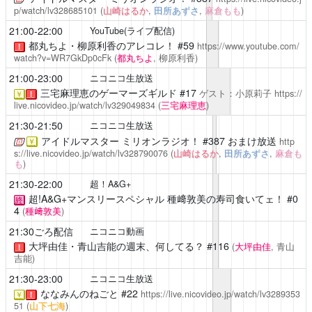
p/watch/lv328685101
(
山崎はるか
,
田所あずさ
,
麻倉もも
)
21:00-22:00
YouTube(ライブ配信)
都丸ちよ・柳原利香のアレコレ！
#59
https://www.youtube.com/
！
watch?v=WR7GkDp0cFk
(
都丸ちよ
, 柳原利香)
21:00-23:00
ニコニコ生放送
三宅麻理恵のゲーマーズギルド
#17
ゲスト：小原莉子
https://
￥
！
live.nicovideo.jp/watch/lv329049834
(
三宅麻理恵
)
21:30-21:50
ニコニコ生放送
アイドルマスター ミリオンラジオ！
#387 おまけ放送
http
￥
s://live.nicovideo.jp/watch/lv328790076
(
山崎はるか
,
田所あずさ
,
麻倉も
も
)
21:30-22:00
超！A&G+
超!A&G+マンスリースペシャル 種﨑敦美の寿司食いてェ！
#0
終
4
(
種﨑敦美
)
21:30ごろ配信
ニコニコ動画
大坪由佳・青山吉能の週末、何してる？
#116
(
大坪由佳
, 青山
！
吉能)
21:30-23:00
ニコニコ生放送
ななみんのねごと
#22
https://live.nicovideo.jp/watch/lv3289353
￥
！
51
(
山下七海
)