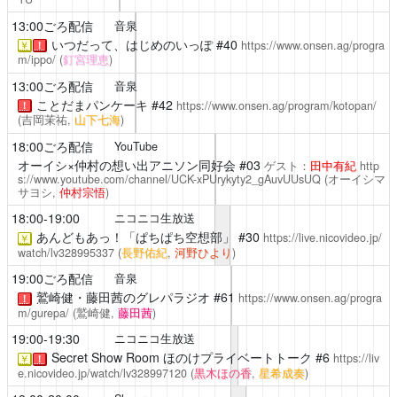
13:00ごろ配信
音泉
いつだって、はじめのいっぽ
#40
https://www.onsen.ag/progra
￥
！
m/ippo/
(
釘宮理恵
)
13:00ごろ配信
音泉
ことだまパンケーキ
#42
https://www.onsen.ag/program/kotopan/
！
(吉岡茉祐,
山下七海
)
18:00ごろ配信
YouTube
オーイシ×仲村の想い出アニソン同好会
#03
ゲスト：
田中有紀
http
s://www.youtube.com/channel/UCK-xPUrykyty2_gAuvUUsUQ
(オーイシマ
サヨシ,
仲村宗悟
)
18:00-19:00
ニコニコ生放送
あんどもあっ！「ぱちぱち空想部」
#30
https://live.nicovideo.jp/
￥
watch/lv328995337
(
長野佑紀
,
河野ひより
)
19:00ごろ配信
音泉
鷲崎健・藤田茜のグレパラジオ
#61
https://www.onsen.ag/progra
！
m/gurepa/
(鷲崎健,
藤田茜
)
19:00-19:30
ニコニコ生放送
Secret Show Room
ほのけプライベートトーク #6
https://liv
￥
！
e.nicovideo.jp/watch/lv328997120
(
黒木ほの香
,
星希成奏
)