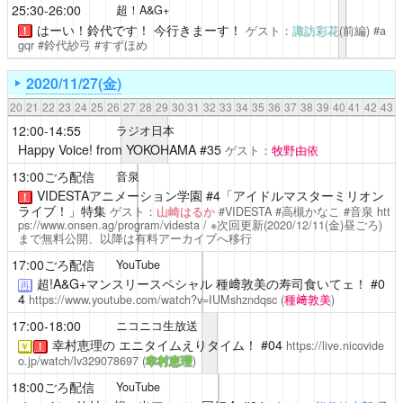
25:30-26:00
超！A&G+
はーい！鈴代です！ 今行きまーす！
ゲスト：
諏訪彩花
(前編) #a
！
gqr #鈴代紗弓 #すずほめ
2020/11/27(金)
20
21
22
23
24
25
26
27
28
29
30
31
32
33
34
35
36
37
38
39
40
41
42
43
12:00-14:55
ラジオ日本
Happy Voice! from YOKOHAMA
#35
ゲスト：
牧野由依
13:00ごろ配信
音泉
VIDESTAアニメーション学園 #4「アイドルマスターミリオン
！
ライブ！」特集
ゲスト：
山崎はるか
#VIDESTA #高槻かなこ #音泉
htt
ps://www.onsen.ag/program/videsta
/ ※次回更新(2020/12/11(金)昼ごろ)
まで無料公開、以降は有料アーカイブへ移行
17:00ごろ配信
YouTube
超!A&G+マンスリースペシャル 種﨑敦美の寿司食いてェ！
#0
再
4
https://www.youtube.com/watch?v=IUMshzndqsc
(
種﨑敦美
)
17:00-18:00
ニコニコ生放送
幸村恵理の エニタイムえりタイム！
#04
https://live.nicovide
￥
！
o.jp/watch/lv329078697
(
幸村恵理
)
18:00ごろ配信
YouTube