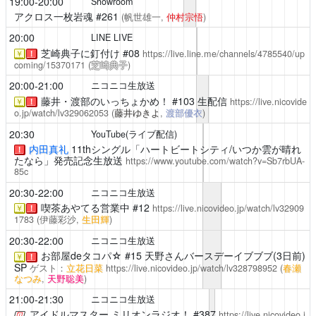
19:00-20:00
Showroom
アクロス一枚岩魂
#261
(帆世雄一,
仲村宗悟
)
20:00
LINE LIVE
芝崎典子に釘付け
#08
https://live.line.me/channels/4785540/up
￥
！
coming/15370171
(
芝崎典子
)
20:00-21:00
ニコニコ生放送
藤井・渡部のいっちょかめ！
#103 生配信
https://live.nicovide
￥
！
o.jp/watch/lv329062053
(
藤井ゆきよ
,
渡部優衣
)
20:30
YouTube(ライブ配信)
内田真礼
11thシングル「ハートビートシティ/いつか雲が晴れ
！
たなら」発売記念生放送
https://www.youtube.com/watch?v=Sb7rbUA-
85c
20:30-22:00
ニコニコ生放送
喫茶あやてる営業中
#12
https://live.nicovideo.jp/watch/lv32909
￥
！
1783
(伊藤彩沙,
生田輝
)
20:30-22:00
ニコニコ生放送
お部屋deタコパ☆
#15 天野さんバースデーイブブブ(3日前)
￥
！
SP
ゲスト：
立花日菜
https://live.nicovideo.jp/watch/lv328798952
(
春瀬
なつみ
,
天野聡美
)
21:00-21:30
ニコニコ生放送
アイドルマスター ミリオンラジオ！
#387
https://live.nicovideo.j