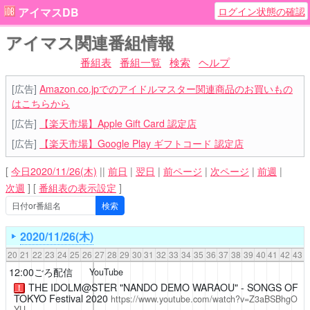
ログイン状態の確認
アイマスDB
アイマス関連番組情報
番組表
番組一覧
検索
ヘルプ
[広告]
Amazon.co.jpでのアイドルマスター関連商品のお買いもの
はこちらから
[広告]
【楽天市場】Apple Gift Card 認定店
[広告]
【楽天市場】Google Play ギフトコード 認定店
[
今日2020/11/26(木)
||
前日
|
翌日
|
前ページ
|
次ページ
|
前週
|
次週
]
[
番組表の表示設定
]
2020/11/26(木)
20
21
22
23
24
25
26
27
28
29
30
31
32
33
34
35
36
37
38
39
40
41
42
43
12:00ごろ配信
YouTube
THE IDOLM@STER "NANDO DEMO WARAOU" - SONGS OF
！
TOKYO Festival 2020
https://www.youtube.com/watch?v=Z3aBSBhgO
YU