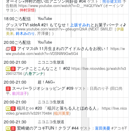
オーイシ×仲村の想い出アニソン同好会
#04
ゲスト：
熊谷健太郎
予
告動画
https://www.youtube.com/watch?v=D__H4QLYVwY
(オーイシマ
サヨシ,
仲村宗悟
)
18:00ごろ配信
YouTube
グッスマTV! sideA
#21 もてなせ！
上坂すみれ
とお菓子パーティ♪
https://www.youtube.com/watch?v=-g6eugmQtkA
(NEXT SMILE!［
伊藤
美来
,
鈴木みのり
,
芹澤優
］)
20:00ごろ配信
YouTube
アイマスch
11月生まれのアイドルさんをお祝い！
https://w
！
ww.youtube.com/watch?v=VDSNW9Gw5G4
20:00-21:00
ニコニコ生放送
アンナことこんなこと！
#02
https://live.nicovideo.jp/watch/lv3
￥
！
29012756
(
八巻アンナ
)
20:00-21:00
超！A&G+
スーパーラジオショッピング
#09
ゲスト：日髙のり子
(田口尚
！
平,
前川涼子
)
20:00-21:00
ニコニコ生放送
稲川と○○
#20 「稲川と落ちる人とほめる人」
https://live.nico
￥
！
video.jp/watch/lv329170484
(
稲川英里
)
20:00-21:30
ニコニコ生放送
鷲崎健のアコギFUN！クラブ #44
ゲスト：
富田美憂
#アコギF
￥
！