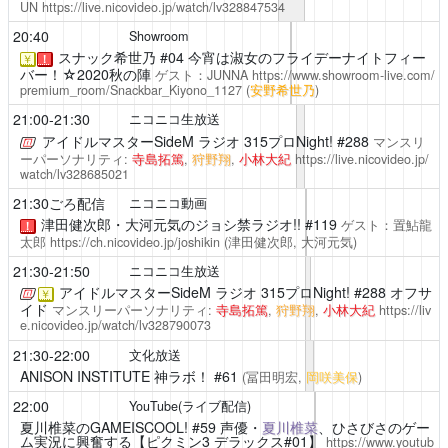
UN
https://live.nicovideo.jp/watch/lv328847534
20:40
Showroom
スナック希世乃
#04 今宵は淑女のフライデーナイトフィー
￥
！
バー！☆2020秋の陣
ゲスト：JUNNA
https://www.showroom-live.com/
premium_room/Snackbar_Kiyono_1127
(
安野希世乃
)
21:00-21:30
ニコニコ生放送
アイドルマスターSideM ラジオ 315プロNight!
#288
マンスリ
ーパーソナリティ:
寺島拓篤
,
狩野翔
,
小林大紀
https://live.nicovideo.jp/
watch/lv328685021
21:30ごろ配信
ニコニコ動画
津田健次郎・大河元気のジョシ禁ラジオ!!
#119
ゲスト：置鮎龍
！
太郎
https://ch.nicovideo.jp/joshikin
(津田健次郎, 大河元気)
21:30-21:50
ニコニコ生放送
アイドルマスターSideM ラジオ 315プロNight!
#288 オフサ
￥
イド
マンスリーパーソナリティ:
寺島拓篤
,
狩野翔
,
小林大紀
https://liv
e.nicovideo.jp/watch/lv328790073
21:30-22:00
文化放送
ANISON INSTITUTE 神ラボ！
#61
(冨田明宏,
岡咲美保
)
22:00
YouTube(ライブ配信)
夏川椎菜のGAMEISCOOL!
#59 声優・
夏川椎菜
、ひさびさのゲー
ム実況に興奮する【ピクミン3 デラックス#01】
https://www.youtub