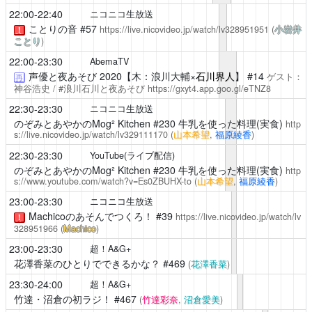
22:00-22:40
ニコニコ生放送
ことりの音
#57
https://live.nicovideo.jp/watch/lv328951951
(
小岩井
！
ことり
)
22:00-23:30
AbemaTV
声優と夜あそび
2020【木：浪川大輔×
石川界人
】 #14
ゲスト：
再
神谷浩史 / #浪川石川と夜あそび
https://gxyt4.app.goo.gl/eTNZ8
22:30-23:30
ニコニコ生放送
のぞみとあやかのMog² Kitchen
#230 牛乳を使った料理(実食)
http
s://live.nicovideo.jp/watch/lv329111170
(
山本希望
,
福原綾香
)
22:30-23:30
YouTube(ライブ配信)
のぞみとあやかのMog² Kitchen
#230 牛乳を使った料理(実食)
http
s://www.youtube.com/watch?v=Es0ZBUHX-to
(
山本希望
,
福原綾香
)
23:00-23:30
ニコニコ生放送
Machicoのあそんでつくろ！
#39
https://live.nicovideo.jp/watch/lv
！
328951966
(
Machico
)
23:00-23:30
超！A&G+
花澤香菜のひとりでできるかな？
#469
(
花澤香菜
)
23:30-24:00
超！A&G+
竹達・沼倉の初ラジ！
#467
(
竹達彩奈
,
沼倉愛美
)