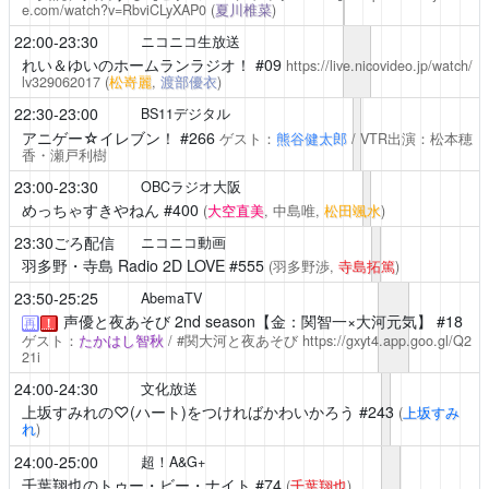
e.com/watch?v=RbviCLyXAP0
(
夏川椎菜
)
22:00-23:30
ニコニコ生放送
れい＆ゆいのホームランラジオ！
#09
https://live.nicovideo.jp/watch/
lv329062017
(
松嵜麗
,
渡部優衣
)
22:30-23:00
BS11デジタル
アニゲー☆イレブン！
#266
ゲスト：
熊谷健太郎
/ VTR出演：松本穂
香・瀬戸利樹
23:00-23:30
OBCラジオ大阪
めっちゃすきやねん
#400
(
大空直美
, 中島唯,
松田颯水
)
23:30ごろ配信
ニコニコ動画
羽多野・寺島 Radio 2D LOVE
#555
(羽多野渉,
寺島拓篤
)
23:50-25:25
AbemaTV
声優と夜あそび
2nd season【金：関智一×大河元気】 #18
再
！
ゲスト：
たかはし智秋
/ #関大河と夜あそび
https://gxyt4.app.goo.gl/Q2
21i
24:00-24:30
文化放送
上坂すみれの♡(ハート)をつければかわいかろう
#243
(
上坂すみ
れ
)
24:00-25:00
超！A&G+
千葉翔也のトゥー・ビー・ナイト
#74
(
千葉翔也
)