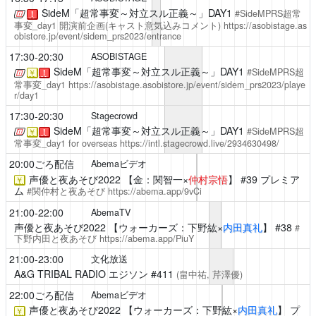
SideM「超常事変～対立スル正義～」DAY1
#SideMPRS超常
！
事変_day1
開演前企画(キャスト意気込みコメント)
https://asobistage.as
obistore.jp/event/sidem_prs2023/entrance
17:30-20:30
ASOBISTAGE
SideM「超常事変～対立スル正義～」DAY1
#SideMPRS超
￥
！
常事変_day1
https://asobistage.asobistore.jp/event/sidem_prs2023/playe
r/day1
17:30-20:30
Stagecrowd
SideM「超常事変～対立スル正義～」DAY1
#SideMPRS超
￥
！
常事変_day1
for overseas
https://intl.stagecrowd.live/2934630498/
20:00ごろ配信
Abemaビデオ
声優と夜あそび2022
【金：関智一×
仲村宗悟
】 #39 プレミア
￥
ム
#関仲村と夜あそび
https://abema.app/9vCi
21:00-22:00
AbemaTV
声優と夜あそび2022
【ウォーカーズ：下野紘×
内田真礼
】 #38
#
下野内田と夜あそび
https://abema.app/PiuY
21:00-23:00
文化放送
A&G TRIBAL RADIO エジソン
#411
(畠中祐,
芹澤優
)
22:00ごろ配信
Abemaビデオ
声優と夜あそび2022
【ウォーカーズ：下野紘×
内田真礼
】 プ
￥