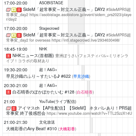
17:00-20:00
ASOBISTAGE
SideM「超常事変～対立スル正義～」DAY2
#SideMPRS超
￥
！
常事変_day2
https://asobistage.asobistore.jp/event/sidem_prs2023/playe
r/day2
17:00-20:00
Stagecrowd
SideM「超常事変～対立スル正義～」DAY2
#SideMPRS超
￥
！
常事変_day2
for overseas
https://intl.stagecrowd.live/2934630498/
18:45-19:00
NHK
NHKニュース(首都圏)
豊洲ぼうさいフェスティバル×ミリオンラ
！
イブ！コラボの取材あり
19:30-20:00
超！A&G+
早見沙織のふり～すたいる♪
#622
(
早見沙織
)
20:30-21:00
超！A&G+
白石晴香のぽかぽかたいむ
#128
(
白石晴香
)
！
21:00
YouTube(ライブ配信)
アイマスch
【AP生配信】【SideM】 ネタバレあり！PRS超
！
常事変 終了後感想会
https://www.youtube.com/watch?v=TTL2SzzX14U
21:00-21:30
文化放送
大橋彩香のAny Beat!
#310
(
大橋彩香
)