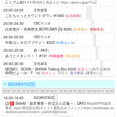
レミアム#21
#下野内田と夜あそび
https://abema.app/fTmZ
23:00-24:00
文化放送
こむちゃっとカウントダウン
#1060
(
白石晴香
)
24:00-24:30
CBCラジオ
白井悠介・寺島惇太 BOYS BAR [S]
#295
(
白井悠介
,
寺島惇太
)
24:30-25:00
CBCラジオ
中島ヨシキのフブラジ！
#333
(
中島ヨシキ
)
25:00-25:30
超！A&G+
あうとスタンド！！
#101
(
中島由貴
,
岡咲美保
)
26:00-26:30
文化放送
MOMO・SORA・SHIINA Talking Box
#245
麻倉もも
のラジオの
時間だよ～(o・∇・o)
(
麻倉もも
,
雨宮天
,
夏川椎菜
※週替わり)
2023/03/12(日)
20
21
22
23
24
25
26
27
28
29
30
31
32
33
34
35
36
37
38
39
40
41
42
43
16:00-16:45
ASOBISTAGE
SideM「超常事変～対立スル正義～」DAY2
#SideMPRS超常
！
事変_day2
開演前企画(キャスト意気込みコメント)
https://asobistage.as
obistore.jp/event/sidem_prs2023/entrance