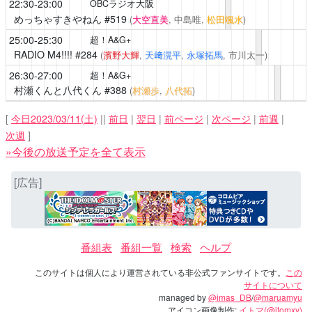
22:30-23:00
OBCラジオ大阪
めっちゃすきやねん
#519
(
大空直美
, 中島唯,
松田颯水
)
25:00-25:30
超！A&G+
RADIO M4!!!!
#284
(
濱野大輝
,
天﨑滉平
,
永塚拓馬
, 市川太一)
26:30-27:00
超！A&G+
村瀬くんと八代くん
#388
(
村瀬歩
,
八代拓
)
[
今日2023/03/11(土)
||
前日
|
翌日
|
前ページ
|
次ページ
|
前週
|
次週
]
»今後の放送予定を全て表示
[広告]
番組表
番組一覧
検索
ヘルプ
このサイトは個人により運営されている非公式ファンサイトです。
この
サイトについて
managed by
@imas_DB
/
@maruamyu
アイコン画像制作:
イトマ(@itomxy)