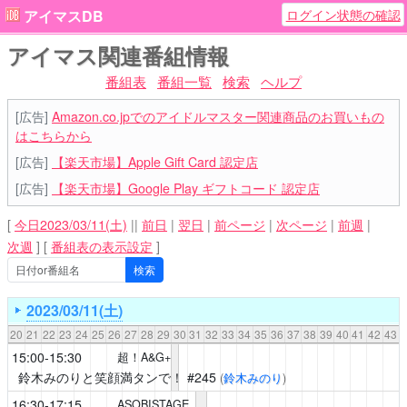
ログイン状態の確認
アイマスDB
アイマス関連番組情報
番組表
番組一覧
検索
ヘルプ
[広告]
Amazon.co.jpでのアイドルマスター関連商品のお買いもの
はこちらから
[広告]
【楽天市場】Apple Gift Card 認定店
[広告]
【楽天市場】Google Play ギフトコード 認定店
[
今日2023/03/11(土)
||
前日
|
翌日
|
前ページ
|
次ページ
|
前週
|
次週
]
[
番組表の表示設定
]
2023/03/11(土)
20
21
22
23
24
25
26
27
28
29
30
31
32
33
34
35
36
37
38
39
40
41
42
43
15:00-15:30
超！A&G+
鈴木みのりと笑顔満タンで！
#245
(
鈴木みのり
)
16:30-17:15
ASOBISTAGE