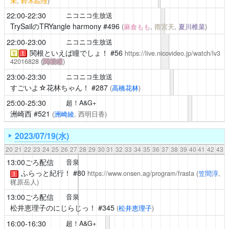
未
,
鈴木絵理
)
22:00-22:30
ニコニコ生放送
TrySailのTRYangle harmony
#496
(
麻倉もも
,
雨宮天
,
夏川椎菜
)
22:00-23:00
ニコニコ生放送
関根といえば瞳でしょ！
#56
https://live.nicovideo.jp/watch/lv3
￥
！
42016828
(
関根瞳
)
23:00-23:30
ニコニコ生放送
すごいよ☆花林ちゃん！
#287
(
高橋花林
)
25:00-25:30
超！A&G+
洲崎西
#521
(
洲崎綾
, 西明日香)
2023/07/19(水)
20
21
22
23
24
25
26
27
28
29
30
31
32
33
34
35
36
37
38
39
40
41
42
43
13:00ごろ配信
音泉
ふらっと紀行！
#80
https://www.onsen.ag/program/frasta
(
笠間淳
,
！
梶原岳人)
13:00ごろ配信
音泉
松井恵理子のにじらじっ！
#345
(
松井恵理子
)
16:00-16:30
超！A&G+