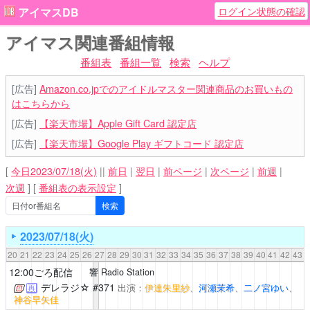
ログイン状態の確認
アイマスDB
アイマス関連番組情報
番組表
番組一覧
検索
ヘルプ
[広告]
Amazon.co.jpでのアイドルマスター関連商品のお買いもの
はこちらから
[広告]
【楽天市場】Apple Gift Card 認定店
[広告]
【楽天市場】Google Play ギフトコード 認定店
[
今日2023/07/18(火)
||
前日
|
翌日
|
前ページ
|
次ページ
|
前週
|
次週
]
[
番組表の表示設定
]
2023/07/18(火)
20
21
22
23
24
25
26
27
28
29
30
31
32
33
34
35
36
37
38
39
40
41
42
43
12:00ごろ配信
響 Radio Station
デレラジ☆
#371
出演：
伊達朱里紗
、
河瀬茉希
、
二ノ宮ゆい
、
再
神谷早矢佳