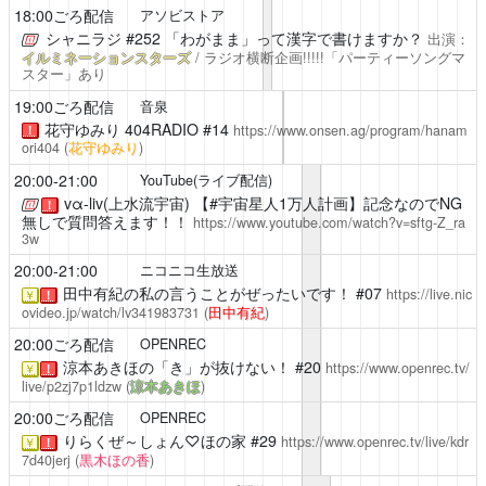
18:00ごろ配信
アソビストア
シャニラジ
#252 「わがまま」って漢字で書けますか？
出演：
イルミネーションスターズ
/ ラジオ横断企画!!!!!「パーティーソングマ
スター」あり
19:00ごろ配信
音泉
花守ゆみり 404RADIO
#14
https://www.onsen.ag/program/hanam
！
ori404
(
花守ゆみり
)
20:00-21:00
YouTube(ライブ配信)
vα-liv(上水流宇宙)
【#宇宙星人1万人計画】記念なのでNG
！
無しで質問答えます！！
https://www.youtube.com/watch?v=sftg-Z_ra
3w
20:00-21:00
ニコニコ生放送
田中有紀の私の言うことがぜったいです！
#07
https://live.nic
￥
！
ovideo.jp/watch/lv341983731
(
田中有紀
)
20:00ごろ配信
OPENREC
涼本あきほの「き」が抜けない！
#20
https://www.openrec.tv/
￥
！
live/p2zj7p1ldzw
(
涼本あきほ
)
20:00ごろ配信
OPENREC
りらくぜ～しょん♡ほの家
#29
https://www.openrec.tv/live/kdr
￥
！
7d40jerj
(
黒木ほの香
)