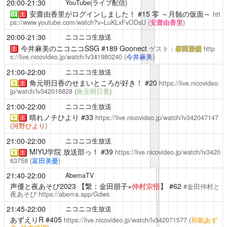
20:00-21:30
YouTube(ライブ配信)
安齋由香里がログインしました！
#15 零 ～月蝕の仮面～
htt
注
！
ps://www.youtube.com/watch?v=LuKLxFvODsU
(
安齋由香里
)
20:00-21:30
ニコニコ生放送
今井麻美のニコニコSSG
#189 Goonect
ゲスト：
峯田茉優
http
！
s://live.nicovideo.jp/watch/lv341980240
(
今井麻美
)
21:00-22:00
ニコニコ生放送
角元明日香のせまいところが好き！
#20
https://live.nicovideo.
￥
！
jp/watch/lv342016828
(
角元明日香
)
21:00-22:00
ニコニコ生放送
晴れノチひより
#33
https://live.nicovideo.jp/watch/lv342047147
￥
！
(
河野ひより
)
21:00-22:00
ニコニコ生放送
MIYU学院 放送部っ！
#39
https://live.nicovideo.jp/watch/lv3420
￥
！
63758
(
富田美憂
)
21:40-22:00
AbemaTV
声優と夜あそび2023
【繋：金田朋子×
仲村宗悟
】 #62
#金田仲村と
夜あそび
https://abema.app/Gdws
21:45-22:00
ニコニコ生放送
あずえりR
#405
https://live.nicovideo.jp/watch/lv342071577
(
和氣あず