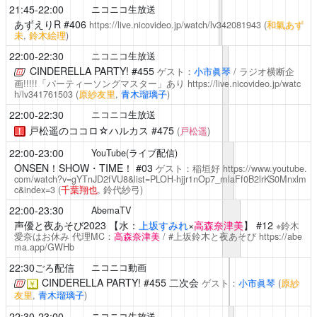
21:45-22:00
ニコニコ生放送
あずえりR
#406
https://live.nicovideo.jp/watch/lv342081943
(
和氣あず
未
,
鈴木絵理
)
22:00-22:30
ニコニコ生放送
CINDERELLA PARTY!
#455
ゲスト：
小市眞琴
/ ラジオ横断企
画!!!!!「パーティーソングマスター」あり
https://live.nicovideo.jp/watc
h/lv341761503
(
原紗友里
,
青木瑠璃子
)
22:00-22:30
ニコニコ生放送
戸松遥のココロ☆ハルカス
#475
(
戸松遥
)
！
22:00-23:00
YouTube(ライブ配信)
ONSEN！SHOW・TIME！
#03
ゲスト：稲垣好
https://www.youtube.
com/watch?v=gYTnJD2fVU8&list=PLOH-hjjr1nOp7_mlaFf0B2lrKS0Mnxlm
c&index=3
(
千葉翔也
, 鈴代紗弓)
22:00-23:30
AbemaTV
声優と夜あそび2023
【水：
上坂すみれ
×
高森奈津美
】 #12
※鈴木
愛奈はお休み 代理MC：
高森奈津美
/ #上坂鈴木と夜あそび
https://abe
ma.app/GWHb
22:30ごろ配信
ニコニコ動画
CINDERELLA PARTY!
#455 二次会
ゲスト：
小市眞琴
(
原紗
￥
友里
,
青木瑠璃子
)
22:30-23:00
ニコニコ生放送