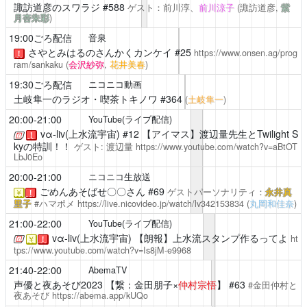
諏訪道彦のスワラジ
#588
ゲスト：前川淳、
前川涼子
(諏訪道彦,
紫
月杏朱彩
)
19:00ごろ配信
音泉
さやとみはるのさんかくカンケイ
#25
https://www.onsen.ag/prog
！
ram/sankaku
(
会沢紗弥
,
花井美春
)
19:30ごろ配信
ニコニコ動画
土岐隼一のラジオ・喫茶トキノワ
#364
(
土岐隼一
)
20:00-21:00
YouTube(ライブ配信)
vα-liv(上水流宇宙)
#12 【アイマス】渡辺量先生とTwilight S
！
kyの特訓！！
ゲスト: 渡辺量
https://www.youtube.com/watch?v=aBtOT
LbJ0Eo
20:00-21:00
ニコニコ生放送
ごめんあそばせ〇〇さん
#69
ゲストパーソナリティ：
永井真
￥
！
里子
#ハマポメ
https://live.nicovideo.jp/watch/lv342153834
(
丸岡和佳奈
)
21:00-22:00
YouTube(ライブ配信)
vα-liv(上水流宇宙)
【朗報】上水流スタンプ作るってよ
ht
￥
！
tps://www.youtube.com/watch?v=Is8jM-e9968
21:40-22:00
AbemaTV
声優と夜あそび2023
【繋：金田朋子×
仲村宗悟
】 #63
#金田仲村と
夜あそび
https://abema.app/kUQo