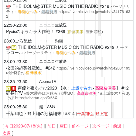
THE IDOLM@STER MUSIC ON THE RADIO
#249
パーソナリ
ティ：
春瀬なつみ
・
結名美月
https://live.nicovideo.jp/watch/lv34176163
2
22:30-23:00
ニコニコ生放送
Pyxisのキラキラ大作戦！
#369
(
伊藤美来
, 豊田萌絵)
23:00ごろ配信
ニコニコ動画
THE IDOLM@STER MUSIC ON THE RADIO
#249 カーテ
￥
ンコール
パーソナリティ：
春瀬なつみ
・
結名美月
23:00-23:30
ニコニコ生放送
松田的超英雄電波。
#242
https://live.nicovideo.jp/watch/lv342081193
(松田利冴,
松田颯水
)
23:35-23:50
AbemaTV
声優と夜あそび2023
【水：
上坂すみれ
×
高森奈津美
】 #12
￥
！
延長PPV
※鈴木愛奈はお休み 代理MC：
高森奈津美
/ #上坂鈴木と夜あ
そび
https://abema.app/X65X
25:00-25:30
超！A&G+
千葉翔也・野上翔の翔福翔来!!
#314
(
千葉翔也
,
野上翔
)
[
今日2023/07/18(火)
||
前日
|
翌日
|
前ページ
|
次ページ
|
前週
|
次週
]