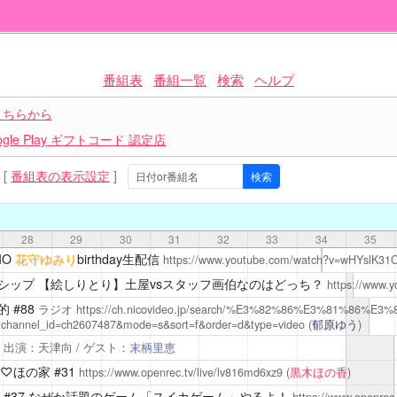
番組表
番組一覧
検索
ヘルプ
こちらから
le Play ギフトコード 認定店
[
番組表の表示設定
]
28
29
30
31
32
33
34
35
IO
花守ゆみり
birthday生配信
https://www.youtube.com/watch?v=wHYslK31
シップ
【絵しりとり】土屋vsスタッフ画伯なのはどっち？
https://www.
的
#88
ラジオ
https://ch.nicovideo.jp/search/%E3%82%86%E3%81%
nnel_id=ch2607487&mode=s&sort=f&order=d&type=video
(
郁原ゆう
)
出演：天津向 / ゲスト：
末柄里恵
ん♡ほの家
#31
https://www.openrec.tv/live/lv816md6xz9
(
黒木ほの香
)
#37 なぜか話題のゲーム「スイカゲーム」やるよ！