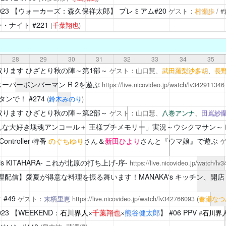
23
【ウォーカーズ：森久保祥太郎】 プレミアム#20
ゲスト：
村瀬歩
/ 
ー・ナイト
#221
(
千葉翔也
)
28
29
30
31
32
33
34
35
取ります
ひざとり秋の陣～第1部～
ゲスト：山口慧、
武田羅梨沙多胡
、
長
 スーパーボンバーマン R 2を遊ぶ
https://live.nicovideo.jp/watch/lv342911346
タンで！
#274
(
鈴木みのり
)
取ります
ひざとり秋の陣～第2部～
ゲスト：山口慧、
八巻アンナ
、
田嶌紗
んな大好き塊魂アンコール＋ 王様プチメモリー」実況～ウシクマサン～
ntroller
特番
のぐちゆり
さん＆
新田ひより
さんと『ウマ娘』で遊ぶ
s KITAHARA-
これが北原の打ち上げ-序-
https://live.nicovideo.jp/watch/l
理配信】愛夏が得意な料理を振る舞います！MANAKA's キッチン、開
☆
#49
ゲスト：
末柄里恵
https://live.nicovideo.jp/watch/lv342766093
(
春瀬なつ
23
【WEEKEND：
石川界人
×
千葉翔也
×
熊谷健太郎
】 #06 PPV
#
石川界