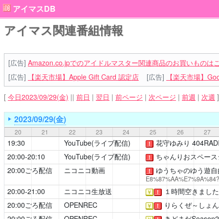
アイマスDB
アイマス関連番組情報
[広告]
Amazon.co.jpでのアイドルマスター関連商品のお買いものは
[広告]
【楽天市場】Apple Gift Card 認定店
[広告]
【楽天市場】Goog
[
今日2023/09/29(金)
||
前日
|
翌日
|
前ページ
|
次ページ
|
前週
|
次週
]
2023/09/29(金)
20
21
22
23
24
25
26
27
19:30
YouTube(ライブ配信)
花守ゆみり 404RAD
！
20:00-20:10
YouTube(ライブ配信)
ちゃんりおスペース
！
20:00ごろ配信
ニコニコ動画
ゆうちゃのゆう遊自
！
E8%87%AA%E7%9A%84?cha
20:00-21:00
ニコニコ生放送
１時間空きました
￥
！
20:00ごろ配信
OPENREC
りらくぜ～しょ
￥
！
20:00ごろ配信
OPENREC
きどまだSeason2