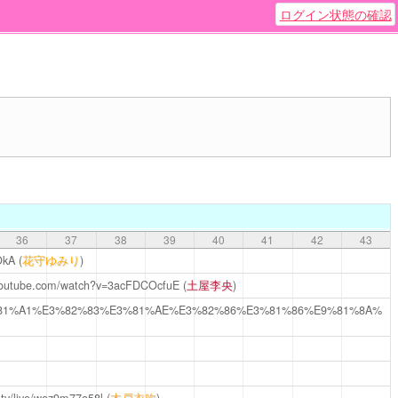
ログイン状態の確認
36
37
38
39
40
41
42
43
OkA
(
花守ゆみり
)
youtube.com/watch?v=3acFDCOcfuE
(
土屋李央
)
86%E3%81%A1%E3%82%83%E3%81%AE%E3%82%86%E3%81%86%E9%81%8A%