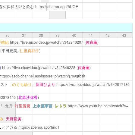
#森久保祥太郎と飲む
https://abema.app/8UGE
36
37
38
39
40
41
42
43
野佑紀
https://live.nicovideo.jp/watch/lv342846207
(
佐倉薫
)
(
平田宏美
,
仁後真耶子
)
蘭
https://live.nicovideo.jp/watch/lv342846228
(
佐倉薫
)
https://asobichannel.asobistore.jp/watch/j7s9gtbsk
ゲスト：
のぐちゆり
、
新田ひより
https://live.nicovideo.jp/watch/lv342817186
v342878446
(
北原沙弥香
)
店！
出演:
灯里愛夏
,
上水流宇宙
,
レトラ
https://www.youtube.com/watch?v=
み
,
天野聡美
)
人
とアガる
https://abema.app/hndT