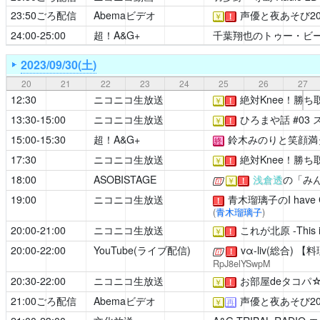
23:50ごろ配信
Abemaビデオ
声優と夜あそび20
￥
！
24:00-25:00
超！A&G+
千葉翔也のトゥー・ビ
2023/09/30(土)
20
21
22
23
24
25
26
27
12:30
ニコニコ生放送
絶対Knee！勝ち
￥
！
13:30-15:00
ニコニコ生放送
ひろまや話
#03
￥
！
15:00-15:30
超！A&G+
鈴木みのりと笑顔満
終
17:30
ニコニコ生放送
絶対Knee！勝ち
￥
！
18:00
ASOBISTAGE
浅倉透
の「み
[公式]
￥
！
19:00
ニコニコ生放送
青木瑠璃子のI have Co
！
(
青木瑠璃子
)
20:00-21:00
ニコニコ生放送
これが北原 -This i
￥
！
20:00-22:00
YouTube(ライブ配信)
vα-liv(総合)
【料
[公式]
！
RpJ8elYSwpM
20:30-22:00
ニコニコ生放送
お部屋deタコパ
￥
！
21:00ごろ配信
Abemaビデオ
声優と夜あそび20
￥
再