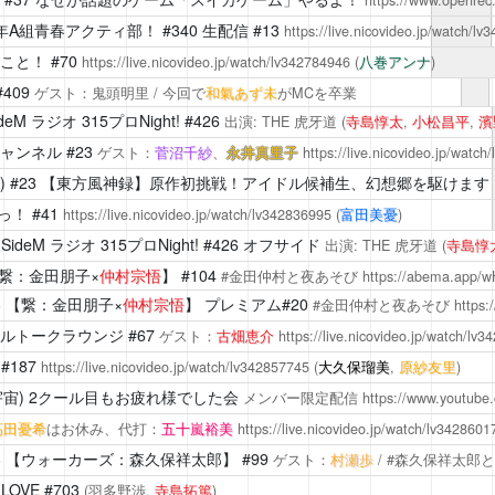
https://www.openrec
年A組青春アクティ部！
#340 生配信 #13
https://live.nicovideo.jp/watch/l
こと！
#70
https://live.nicovideo.jp/watch/lv342784946
(
八巻アンナ
)
#409
ゲスト：鬼頭明里 / 今回で
和氣あず未
がMCを卒業
M ラジオ 315プロNight!
#426
出演: THE 虎牙道 (
寺島惇太
,
小松昌平
,
濱
ャンネル
#23
ゲスト：
菅沼千紗
、
永井真里子
https://live.nicovideo.jp/watc
)
#23 【東方風神録】原作初挑戦！アイドル候補生、幻想郷を駆けます
部っ！
#41
https://live.nicovideo.jp/watch/lv342836995
(
富田美憂
)
eM ラジオ 315プロNight!
#426 オフサイド
出演: THE 虎牙道 (
寺島惇
繋：金田朋子×
仲村宗悟
】 #104
#金田仲村と夜あそび
https://abema.app/w
3
【繋：金田朋子×
仲村宗悟
】 プレミアム#20
#金田仲村と夜あそび
https:
ルトークラウンジ
#67
ゲスト：
古畑恵介
https://live.nicovideo.jp/watch/lv
#187
https://live.nicovideo.jp/watch/lv342857745
(
大久保瑠美
,
原紗友里
)
宇宙)
2クール目もお疲れ様でした会
メンバー限定配信
https://www.youtub
高田憂希
はお休み、代打：
五十嵐裕美
https://live.nicovideo.jp/watch/lv3428601
3
【ウォーカーズ：森久保祥太郎】 #99
ゲスト：
村瀬歩
/ #森久保祥太郎
LOVE
#703
(羽多野渉,
寺島拓篤
)