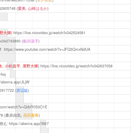
.tv/live/wez9m77o58l
(
木戸衣吹
)
v342605748
(
愛美
,
山崎はるか
)
野大輝
)
https://live.nicovideo.jp/watch/lv342524581
h/lv342743890
(
前川涼子
)
！
https://www.youtube.com/watch?v=JFQ5QmxNdUA
太
,
小松昌平
,
濱野大輝
)
https://live.nicovideo.jp/watch/lv342637058
Hxq
//abema.app/JLjW
342917722
(
渡辺紘
)
e.com/watch?v=QrblY0S3O1E
78
(桑原由気,
高田憂希
)
と飲む
https://abema.app/X6t7