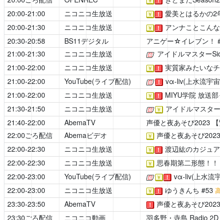
￥
！
20:00-21:00
ニコニコ生放送
愛美とはるかの2
￥
！
20:00-21:30
ニコニコ生放送
アンナことこんな
￥
！
20:30-20:58
BS11デジタル
アニゲー☆イレブン！
21:00-21:30
ニコニコ生放送
アイドルマスターSide
[公式]
21:00-22:00
ニコニコ生放送
実質家みたいなチ
￥
！
21:00-22:00
YouTube(ライブ配信)
vα-liv(上水流宇宙
[公式]
！
21:00-22:00
ニコニコ生放送
MIYU学院 放送
￥
！
21:30-21:50
ニコニコ生放送
アイドルマスターSid
[公式]
￥
21:40-22:00
AbemaTV
声優と夜あそび2023
【
22:00ごろ配信
Abemaビデオ
声優と夜あそび202
￥
22:00-22:30
ニコニコ生放送
渡辺紘のカジュア
￥
！
22:00-22:30
ニコニコ生放送
思春期第二形態！！
￥
22:00-23:00
YouTube(ライブ配信)
vα-liv(上水流
[公式]
￥
！
22:00-23:00
ニコニコ生放送
ゆうきんち
#53
￥
！
23:30-23:50
AbemaTV
声優と夜あそび202
！
23:30ごろ配信
ニコニコ動画
羽多野・寺島 Radio 2D 