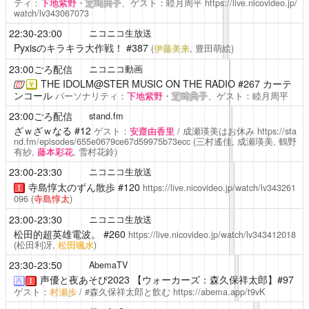
ティ：
下地紫野
・
芝崎典子
、ゲスト：睦月周平
https://live.nicovideo.jp/
watch/lv343067073
22:30-23:00
ニコニコ生放送
Pyxisのキラキラ大作戦！
#387
(
伊藤美来
, 豊田萌絵)
23:00ごろ配信
ニコニコ動画
THE IDOLM@STER MUSIC ON THE RADIO
#267 カーテ
￥
ンコール
パーソナリティ：
下地紫野
・
芝崎典子
、ゲスト：睦月周平
23:00ごろ配信
stand.fm
ざｗざｗなる
#12
ゲスト：
安齋由香里
/ 成瀬瑛美はお休み
https://sta
nd.fm/episodes/655e0679ce67d59975b73ecc
(三村遙佳, 成瀬瑛美, 鶴野
有紗,
藤本彩花
, 雪村花鈴)
23:00-23:30
ニコニコ生放送
寺島惇太のずん散歩
#120
https://live.nicovideo.jp/watch/lv343261
！
096
(
寺島惇太
)
23:00-23:30
ニコニコ生放送
松田的超英雄電波。
#260
https://live.nicovideo.jp/watch/lv343412018
(松田利冴,
松田颯水
)
23:30-23:50
AbemaTV
声優と夜あそび2023
【ウォーカーズ：森久保祥太郎】#97
再
！
ゲスト：
村瀬歩
/ #森久保祥太郎と飲む
https://abema.app/t9vK