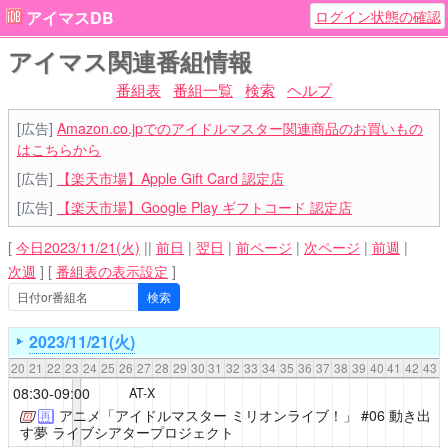
ログイン状態の確認
アイマスDB
アイマス関連番組情報
番組表
番組一覧
検索
ヘルプ
[広告]
Amazon.co.jpでのアイドルマスター関連商品のお買いもの
はこちらから
[広告]
【楽天市場】Apple Gift Card 認定店
[広告]
【楽天市場】Google Play ギフトコード 認定店
[
今日2023/11/21(火)
||
前日
|
翌日
|
前ページ
|
次ページ
|
前週
|
次週
]
[
番組表の表示設定
]
2023/11/21(火)
20
21
22
23
24
25
26
27
28
29
30
31
32
33
34
35
36
37
38
39
40
41
42
43
08:30-09:00
AT-X
アニメ「アイドルマスター ミリオンライブ！」
#06 動き出
再
す夢 ライブシアタープロジェクト