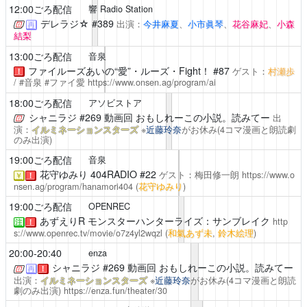
12:00ごろ配信
響 Radio Station
デレラジ☆
#389
出演：
今井麻夏
、
小市眞琴
、
花谷麻妃
、
小森
再
結梨
13:00ごろ配信
音泉
ファイルーズあいの“愛”・ルーズ・Fight！ #87
ゲスト：
村瀬歩
！
/ #音泉 #ファイ愛
https://www.onsen.ag/program/ai
18:00ごろ配信
アソビストア
シャニラジ
#269 動画回 おもしれーこの小説。読みてー
出
演：
イルミネーションスターズ
※
近藤玲奈
がお休み(4コマ漫画と朗読劇
のみ出演)
19:00ごろ配信
音泉
花守ゆみり 404RADIO
#22
ゲスト：梅田修一朗
https://www.o
￥
！
nsen.ag/program/hanamori404
(
花守ゆみり
)
19:00ごろ配信
OPENREC
あずえりR
モンスターハンターライズ：サンブレイク
http
注
！
s://www.openrec.tv/movie/o7z4yl2wqzl
(
和氣あず未
,
鈴木絵理
)
20:00-20:40
enza
シャニラジ
#269 動画回 おもしれーこの小説。読みてー
再
！
出演：
イルミネーションスターズ
※
近藤玲奈
がお休み(4コマ漫画と朗読
劇のみ出演)
https://enza.fun/theater/30