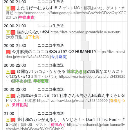
20:00-21:00
ニコニコ生放送
ふたりげーむぷらす
#13
ゲストMC：相羽あいな、ゲスト：水
￥
！
野朔
https://nicochannel.jp/futarigameplus/live/smGo2YqbGD22iQzpXGC
BxHEn
(
中島由貴
)
20:00-21:00
ニコニコ生放送
猫かぶらない
#24
https://live.nicovideo.jp/watch/lv343405981
￥
！
(大森日雅,
山下七海
)
20:00-21:30
ニコニコ生放送
今井麻美のニコニコSSG
#197 Q2 HUMANITY
https://live.nicovi
！
deo.jp/watch/lv343453703
(
今井麻美
)
20:30-22:00
ニコニコ生放送
綺麗なバラにはトゲがある
涼本あきほ
の綺麗なエリカにト
￥
！
ゲはない #13
2周年 / #バラぁ
https://live.nicovideo.jp/watch/lv3433925
11
(
涼本あきほ
,
幸村恵理
)
20:30-22:00
ニコニコ生放送
お部屋deタコパ☆
#51 社本さん天野さんBD真ん中くらいS
￥
！
P
ゲスト：社本悠
https://live.nicovideo.jp/watch/lv343429609
(
春瀬なつ
み
,
天野聡美
)
21:00
ニコニコ生放送
菅叶和のカンがえるな、カンじろ！～Don't Think. Feel～ #
￥
！
5
出演：菅叶和、ゲスト：
梅澤めぐ
https://nicochannel.jp/kan-kanna/liv
e/smKn9N5bGWvvwBNXHGGhrbKL