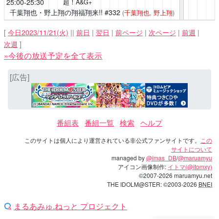
25:00-25:30
超！A&G+
千葉翔也・野上翔の翔福翔来!!
#332
(
千葉翔也
,
野上翔
)
[
今日2023/11/21(火)
||
前日
|
翌日
|
前ページ
|
次ページ
|
前週
|
次週
]
»今後の放送予定を全て表示
[広告]
番組表
番組一覧
検索
ヘルプ
このサイトは個人により運営されている非公式ファンサイトです。
この
サイトについて
managed by
@imas_DB
/
@maruamyu
アイコン画像制作:
イトマ(@itomxy)
©2007-2026 maruamyu.net
THE IDOLM@STER: ©2003-2026
BNEI
まるあみゅ.ねっと プロジェクト