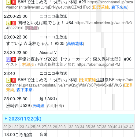
BARではじめる「っぽい」体験
#29
https://nicochannel.jp/taza
￥
！
wamorishita/live/smL3mjDrNyw45tm8QZVcHF8d
(
田澤茉純
,
森下来奈
)
22:00-23:00
ニコニコ生放送
関根といえば瞳でしょ！
#64
https://live.nicovideo.jp/watch/lv3
￥
！
43327310
(
関根瞳
)
23:00-23:30
ニコニコ生放送
すごいよ☆花林ちゃん！
#305
(
高橋花林
)
23:30-23:50
AbemaTV
声優と夜あそび2023
【ウォーカーズ：森久保祥太郎】 #96
再
！
ゲスト：
村瀬歩
/ #森久保祥太郎と飲む
https://abema.app/mfPM
23:40
ニコニコ生放送
BARではじめる「っぽい」体験
田澤茉純
生誕祭SP
https://nic
￥
！
ochannel.jp/tazawamorishita/live/sm9Q5gWdaYbCPybvKSxsMW6S
(
田澤
茉純
,
森下来奈
)
25:00-25:30
超！A&G+
洲崎西
#539
(
洲崎綾
, 西明日香)
2023/11/22(水)
20
21
22
23
24
25
26
27
28
29
30
31
32
33
34
35
36
37
38
39
40
41
42
43
13:00ごろ配信
音泉