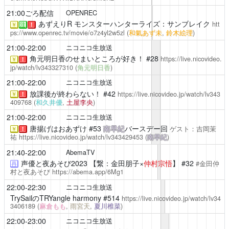
21:00ごろ配信
OPENREC
あずえりR
モンスターハンターライズ：サンブレイク
htt
￥
注
！
ps://www.openrec.tv/movie/o7z4yl2w5zl
(
和氣あず未
,
鈴木絵理
)
21:00-22:00
ニコニコ生放送
角元明日香のせまいところが好き！
#28
https://live.nicovideo.
￥
！
jp/watch/lv343327310
(
角元明日香
)
21:00-22:00
ニコニコ生放送
放課後が終わらない！
#42
https://live.nicovideo.jp/watch/lv343
￥
！
409768
(
和久井優
,
土屋李央
)
21:00-22:00
ニコニコ生放送
唐揚げはおあずけ
#53
南早紀
バースデー回
ゲスト：吉岡茉
￥
！
祐
https://live.nicovideo.jp/watch/lv343429453
(
南早紀
)
21:40-22:00
AbemaTV
声優と夜あそび2023
【繋：金田朋子×
仲村宗悟
】 #32
#金田仲
再
村と夜あそび
https://abema.app/6Mg1
22:00-22:30
ニコニコ生放送
TrySailのTRYangle harmony
#514
https://live.nicovideo.jp/watch/lv34
3406189
(
麻倉もも
,
雨宮天
,
夏川椎菜
)
22:00-23:00
ニコニコ生放送