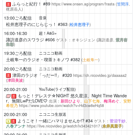
ふらっと紀行！
#89
https://www.onsen.ag/program/frasta
(
笠間淳
,
！
梶原岳人)
13:00ごろ配信
音泉
松井恵理子のにじらじっ！
#363
(
松井恵理子
)
16:00-16:30
超！A&G+
諏訪道彦のスワラジ
#606
ゲスト：オキシジェン
(諏訪道彦,
紫月杏
朱彩
)
19:30ごろ配信
ニコニコ動画
土岐隼一のラジオ・喫茶トキノワ
#382
(
土岐隼一
)
20:00ごろ配信
ニコニコ動画
津田のラジオ「っだー!!」
#320
https://ch.nicovideo.jp/daaaaa2
！
(
津田美波
)
20:00-21:00
YouTube(ライブ配信)
もっと！デレステ☆NIGHT
悠久星涼、Night Time Wande
！
r、無限L∞PだLOVE♡
出演：
新田ひより
、
山下七海
、
梅澤めぐ
、
安野
希世乃
https://www.youtube.com/watch?v=Hd3cw8eHq58
20:00-21:00
ニコニコ生放送
ようこそ！一緒にハマりませんか!?
#34
ゲスト：
菅沼千紗
、
￥
！
八巻アンナ
https://live.nicovideo.jp/watch/lv343421017
(
永井真里子
)
20:00-21:00
ニコニコ生放送