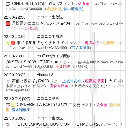
CINDERELLA PARTY!
#472
ゲスト：
佐倉薫
https://live.nicovide
o.jp/watch/lv343066681
(
原紗友里
,
青木瑠璃子
)
22:00-22:30
ニコニコ生放送
戸松遥のココロ☆ハルカス
#484
https://live.nicovideo.jp/watch/lv
！
343415358
(
戸松遥
)
22:00-23:00
ニコニコ生放送
市ノ瀬加那のかなナビ！
#10
ゲスト：
梅澤めぐ
・
生田輝
http
￥
！
s://live.nicovideo.jp/watch/lv343346961
(
市ノ瀬加那
)
22:00-23:00
YouTube(ライブ配信)
ONSEN！SHOW・TIME！
#21
ゲスト：畠中祐
https://www.youtube.
com/watch?v=W_8GgueQl-M
(
千葉翔也
, 鈴代紗弓)
22:00-23:30
AbemaTV
声優と夜あそび2023
【水：
上坂すみれ
×
高森奈津美
】 #12
※鈴
再
木愛奈はお休み 代理MC：
高森奈津美
/ #上坂鈴木と夜あそび
https://ab
ema.app/ma41
22:30ごろ配信
ニコニコ動画
CINDERELLA PARTY!
#472 二次会
ゲスト：
佐倉薫
(
原紗友
￥
里
,
青木瑠璃子
)
22:30-23:00
ニコニコ生放送
THE IDOLM@STER MUSIC ON THE RADIO
#267
パーソナリ