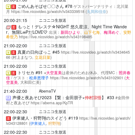
ごめんあそばせ〇〇さん
#78
ゲストパーソナリティ：北川菜
￥
！
月
https://live.nicovideo.jp/watch/lv343339518
(
丸岡和佳奈
)
20:00-21:15
ニコニコ生放送
もっと！デレステ☆NIGHT
悠久星涼、Night Time Wande
！
r、無限L∞PだLOVE♡
出演：
新田ひより
、
山下七海
、
梅澤めぐ
、
安野
希世乃
https://live.nicovideo.jp/watch/lv343198485
21:00-22:00
ニコニコ生放送
真夏の日向ぼっこ
#45
https://live.nicovideo.jp/watch/lv3434645
￥
！
66
(村上まなつ,
立花日菜
)
21:00-22:00
ニコニコ生放送
トリセカ
#91
※
大空直美
は産休のためお休み、代理MC：
照井春
￥
！
佳
/ ゲスト：
松井恵理子
https://live.nicovideo.jp/watch/lv343102901
(
大
空直美
, 大和田仁美)
21:40-22:00
AbemaTV
声優と夜あそび2023
【繋：金田朋子×
仲村宗悟
】 #33
#金田仲
再
村と夜あそび
https://abema.app/KpTR
22:00-22:30
ニコニコ生放送
伊東健人・狩野翔のスイどう
#119
https://live.nicovideo.jp/watch/
！
lv343128801
(
伊東健人
,
狩野翔
)
22:00-22:30
ニコニコ生放送