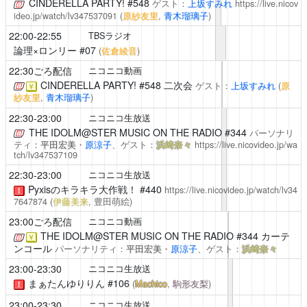
CINDERELLA PARTY!
#548
ゲスト：
上坂すみれ
https://live.nicov
ideo.jp/watch/lv347537091
(
原紗友里
,
青木瑠璃子
)
22:00-22:55
TBSラジオ
論理×ロンリー
#07
(
佐倉綾音
)
22:30ごろ配信
ニコニコ動画
CINDERELLA PARTY!
#548 二次会
ゲスト：
上坂すみれ
(
原
￥
紗友里
,
青木瑠璃子
)
22:30-23:00
ニコニコ生放送
THE IDOLM@STER MUSIC ON THE RADIO
#344
パーソナリ
ティ：
平田宏美
・
原涼子
、ゲスト：
浜崎奈々
https://live.nicovideo.jp/wa
tch/lv347537109
22:30-23:00
ニコニコ生放送
Pyxisのキラキラ大作戦！
#440
https://live.nicovideo.jp/watch/lv34
！
7647874
(
伊藤美来
, 豊田萌絵)
23:00ごろ配信
ニコニコ動画
THE IDOLM@STER MUSIC ON THE RADIO
#344 カーテ
￥
ンコール
パーソナリティ：
平田宏美
・
原涼子
、ゲスト：
浜崎奈々
23:00-23:30
ニコニコ生放送
まぁたんゆりりん
#106
(
Machico
,
駒形友梨
)
！
23:00-23:30
ニコニコ生放送