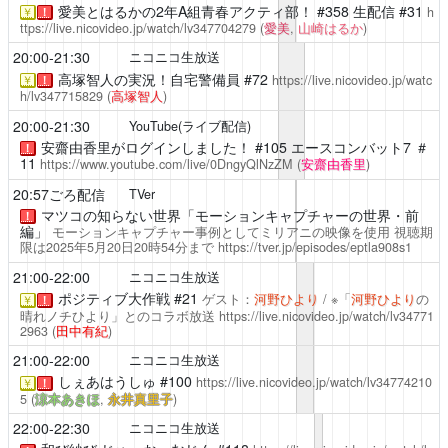
愛美とはるかの2年A組青春アクティ部！
#358 生配信 #31
h
￥
！
ttps://live.nicovideo.jp/watch/lv347704279
(
愛美
,
山崎はるか
)
20:00-21:30
ニコニコ生放送
高塚智人の実況！自宅警備員
#72
https://live.nicovideo.jp/watc
￥
！
h/lv347715829
(
高塚智人
)
20:00-21:30
YouTube(ライブ配信)
安齋由香里がログインしました！
#105 エースコンバット7 ＃
！
11
https://www.youtube.com/live/0DngyQlNzZM
(
安齋由香里
)
20:57ごろ配信
TVer
マツコの知らない世界「モーションキャプチャーの世界・前
！
編」
モーションキャプチャー事例としてミリアニの映像を使用
視聴期
限は2025年5月20日20時54分まで
https://tver.jp/episodes/eptla908s1
21:00-22:00
ニコニコ生放送
ポジティブ大作戦
#21
ゲスト：
河野ひより
/ ※「
河野ひより
の
￥
！
晴れノチひより」とのコラボ放送
https://live.nicovideo.jp/watch/lv34771
2963
(
田中有紀
)
21:00-22:00
ニコニコ生放送
しぇあはうしゅ
#100
https://live.nicovideo.jp/watch/lv34774210
￥
！
5
(
涼本あきほ
,
永井真里子
)
22:00-22:30
ニコニコ生放送