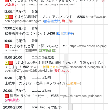
ゲスト：
長
！
月あおい
https://www.onsen.ag/program/sasamori
13:00ごろ配信
音泉
くまがみ珈琲店～プレミアムブレンド～
#266
https://www.on
￥
！
sen.ag/program/kumagami
(
熊谷健太郎
,
野上翔
)
13:00ごろ配信
音泉
松井恵理子のにじらじっ！
#436
(
松井恵理子
)
19:00ごろ配信
音泉
だまされたと思って聞いてみな！
#20
https://www.onsen.ag/prog
！
ram/saesuzu
(佐伯伊織,
涼本あきほ
)
19:00-20:00
ニコニコ生放送
長月あおい様のお世話係に転生したので、生涯をかけて尽
￥
！
くします！
#02
ゲスト：
飯田ヒカル
https://nicochannel.jp/nagatsuki/li
ve/sm3HZTgomcH92d3p9oxMip3c
(
長月あおい
)
19:30ごろ配信
ニコニコ動画
土岐隼一のラジオ・喫茶トキノワ
#459
(
土岐隼一
)
20:00ごろ配信
ニコニコ動画
津田のラジオ「っだー!!」
#355
https://ch.nicovideo.jp/daaaaa2
！
(
津田美波
)
20:00-21:00
YouTube(ライブ配信)