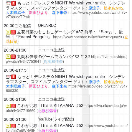
もっと！デレステ☆NIGHT
We wish your smile、シンデレ
！
ラマスター、スマイルファンタジー
ゲスト：
原涼子
、
松永あかね
、
大木咲絵子
、
新田ひより
、
森下来奈
https://www.youtube.com/watch?v=
vZYe0ocTPmk
20:00ごろ配信
OPENREC
立花日菜のもこもこゲーミング
#37 前半：『Stray』、後
￥
！
半：『Faaast Penguin』
https://www.openrec.tv/live/6oz3x6q0mz3
(
立
花日菜
)
20:00-21:00
ニコニコ生放送
丸岡和佳奈のゲームでカンパイ♡
#132
https://live.nicovideo.j
￥
！
p/watch/lv347753641
(
丸岡和佳奈
)
20:00-21:15
ニコニコ生放送
もっと！デレステ☆NIGHT
We wish your smile、シンデレ
！
ラマスター、スマイルファンタジー
ゲスト：
原涼子
、
松永あかね
、
大木咲絵子
、
新田ひより
、
森下来奈
https://live.nicovideo.jp/watch/lv347
600339
20:00-21:30
ニコニコ生放送
これが北原 -This is KITAHARA-
#52
https://live.nicovideo.jp/w
￥
！
atch/lv347719660
(
北原沙弥香
)
20:00-21:30
YouTube(ライブ配信)
これが北原 -This is KITAHARA-
#52
https://www.youtube.com/
￥
！
live/go7e6WBAijE
(
北原沙弥香
)