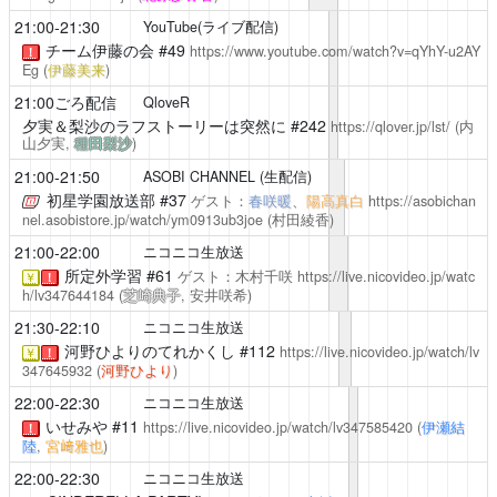
21:00-21:30
YouTube(ライブ配信)
チーム伊藤の会
#49
https://www.youtube.com/watch?v=qYhY-u2AY
！
Eg
(
伊藤美来
)
21:00ごろ配信
QloveR
夕実＆梨沙のラフストーリーは突然に
#242
https://qlover.jp/lst/
(内
山夕実,
種田梨沙
)
21:00-21:50
ASOBI CHANNEL (生配信)
初星学園放送部
#37
ゲスト：
春咲暖
、
陽高真白
https://asobichan
nel.asobistore.jp/watch/ym0913ub3joe
(
村田綾香
)
21:00-22:00
ニコニコ生放送
所定外学習
#61
ゲスト：木村千咲
https://live.nicovideo.jp/watc
￥
！
h/lv347644184
(
芝崎典子
, 安井咲希)
21:30-22:10
ニコニコ生放送
河野ひよりのてれかくし
#112
https://live.nicovideo.jp/watch/lv
￥
！
347645932
(
河野ひより
)
22:00-22:30
ニコニコ生放送
いせみや
#11
https://live.nicovideo.jp/watch/lv347585420
(
伊瀬結
！
陸
,
宮﨑雅也
)
22:00-22:30
ニコニコ生放送