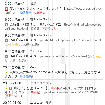
13:00ごろ配信
音泉
僕たちまだフレッシュですかね？
#42
https://www.onsen.ag/prog
！
ram/fresh
(
天﨑滉平
,
大塚剛央
)
18:00ごろ配信
響 Radio Station
鷲崎健・河野ひより 8ぶおんぶ
#23
https://hibiki-radio.jp/descripti
！
on/8buonbu/detail
(鷲崎健,
河野ひより
)
19:00ごろ配信
響 Radio Station
CAFÉ de UKI
#13
https://hibiki-radio.jp/description/cafedeuki/detail
！
(
のぐちゆり
, 大和田仁美)
19:00ごろ配信
YouTube
CAFÉ de UKI
#13
https://www.youtube.com/@cafedeuki
(
のぐちゆ
！
り
, 大和田仁美)
20:00ごろ配信
Audee
永塚拓馬のtake your time
#41 永塚さんはちょっとおこです #
￥
ナガテク
(
永塚拓馬
)
20:00-21:00
ニコニコ生放送
晴れノチひより
#55 【
田中有紀
のポジティブ大作戦コラ
￥
！
ボ！】
ゲスト：
田中有紀
https://live.nicovideo.jp/watch/lv347712946
(
河野ひより
)
20:00-21:00
ニコニコ生放送