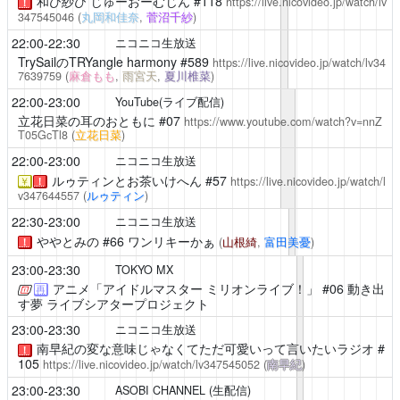
和び紗び じゅーおーむじん
#118
https://live.nicovideo.jp/watch/lv
！
347545046
(
丸岡和佳奈
,
菅沼千紗
)
22:00-22:30
ニコニコ生放送
TrySailのTRYangle harmony
#589
https://live.nicovideo.jp/watch/lv34
7639759
(
麻倉もも
,
雨宮天
,
夏川椎菜
)
22:00-23:00
YouTube(ライブ配信)
立花日菜の耳のおともに
#07
https://www.youtube.com/watch?v=nnZ
T05GcTl8
(
立花日菜
)
22:00-23:00
ニコニコ生放送
ルゥティンとお茶いけへん
#57
https://live.nicovideo.jp/watch/l
￥
！
v347644557
(
ルゥティン
)
22:30-23:00
ニコニコ生放送
ややとみの
#66 ワンリキーかぁ
(
山根綺
,
富田美憂
)
！
23:00-23:30
TOKYO MX
アニメ「アイドルマスター ミリオンライブ！」
#06 動き出
再
す夢 ライブシアタープロジェクト
23:00-23:30
ニコニコ生放送
南早紀の変な意味じゃなくてただ可愛いって言いたいラジオ
#
！
105
https://live.nicovideo.jp/watch/lv347545052
(
南早紀
)
23:00-23:30
ASOBI CHANNEL (生配信)