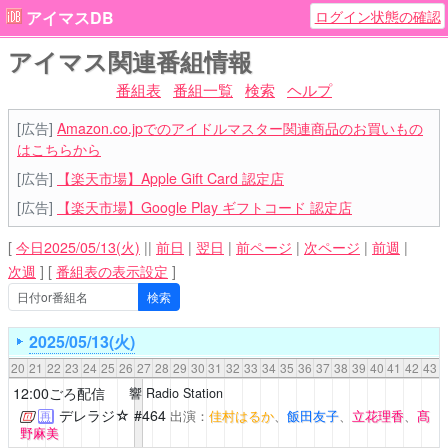
ログイン状態の確認
アイマスDB
アイマス関連番組情報
番組表
番組一覧
検索
ヘルプ
[広告]
Amazon.co.jpでのアイドルマスター関連商品のお買いもの
はこちらから
[広告]
【楽天市場】Apple Gift Card 認定店
[広告]
【楽天市場】Google Play ギフトコード 認定店
[
今日2025/05/13(火)
||
前日
|
翌日
|
前ページ
|
次ページ
|
前週
|
次週
]
[
番組表の表示設定
]
2025/05/13(火)
20
21
22
23
24
25
26
27
28
29
30
31
32
33
34
35
36
37
38
39
40
41
42
43
12:00ごろ配信
響 Radio Station
デレラジ☆
#464
出演：
佳村はるか
、
飯田友子
、
立花理香
、
髙
再
野麻美