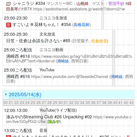
シャニラジ
#334
マンスリーMC：
山根綺
、ゲスト：
菅沼千紗
#
緋
田美琴
のHBTK
https://asobichannel.asobistore.jp/watch/7xbomo21w
23:00-23:30
ニコニコ生放送
すごいよ☆花林ちゃん！
#354
(
高橋花林
)
！
25:00-25:30
文化放送
日笠・佐倉は余談を許さない
#85
(日笠陽子,
佐倉綾音
)
25:00ごろ配信
ニコニコ動画
洲崎西
#616
https://www.nicovideo.jp/tag/%E6%B4%B2%E5%B4%8E%
E8%A5%BF?sort=f&order=d
(
洲崎綾
, 西明日香)
25:00ごろ配信
YouTube
洲崎西
#616
https://www.youtube.com/@SeasideChannel
(
洲崎綾
, 西明
日香)
2025/05/14(水)
20
21
22
23
24
25
26
27
28
29
30
31
32
33
34
35
36
37
38
39
40
41
42
43
12:00-13:00
YouTube(ライブ配信)
湊みやのStreaming Club
#26 Unpacking #02
https://www.youtube.c
om/live/GGyPGi2-UXw
(
湊みや
)
13:00ごろ配信
音泉
ゆうときょうかの「あつまれ！ささもり！」 #126