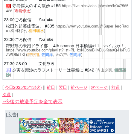
寺島惇太のずん散歩
#155
https://live.nicovideo.jp/watch/lv347585
！
426
(
寺島惇太
)
23:00ごろ配信
YouTube
松田的超英雄電波。
#335
https://www.youtube.com/@SuperHeroRadi
o
(松田利冴,
松田颯水
)
23:30ごろ配信
YouTube
狩野翔の未踏ドライ部！
4th season 日本橋編#11「vsイルカ！」
https://www.youtube.com/playlist?list=PL_bxNOomBHvE06Ksa0Q-H6F3C
ZWO5dTKi
(
狩野翔
,
笠間淳
, 天の声:
笠間淳
)
27:30-28:00
文化放送
夕実＆梨沙のラフストーリーは突然に
#242
(内山夕実,
種田梨
再
沙
)
[
今日2025/05/13(火)
||
前日
|
翌日
|
前ページ
|
次ページ
|
前週
|
次週
]
»今後の放送予定を全て表示
[広告]