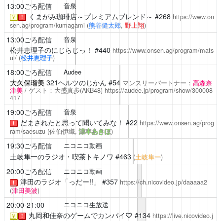
13:00ごろ配信
音泉
くまがみ珈琲店～プレミアムブレンド～
#268
https://www.on
￥
！
sen.ag/program/kumagami
(
熊谷健太郎
,
野上翔
)
13:00ごろ配信
音泉
松井恵理子のにじらじっ！
#440
https://www.onsen.ag/program/mats
ui/
(
松井恵理子
)
18:00ごろ配信
Audee
大久保瑠美
321ヘルツのじかん #54
マンスリーパートナー：
高森奈
津美
/ ゲスト：大盛真歩(AKB48)
https://audee.jp/program/show/300008
417
19:00ごろ配信
音泉
だまされたと思って聞いてみな！
#22
https://www.onsen.ag/prog
！
ram/saesuzu
(佐伯伊織,
涼本あきほ
)
19:30ごろ配信
ニコニコ動画
土岐隼一のラジオ・喫茶トキノワ
#463
(
土岐隼一
)
20:00ごろ配信
ニコニコ動画
津田のラジオ「っだー!!」
#357
https://ch.nicovideo.jp/daaaaa2
！
(
津田美波
)
20:00-21:00
ニコニコ生放送
丸岡和佳奈のゲームでカンパイ♡
#134
https://live.nicovideo.j
￥
！