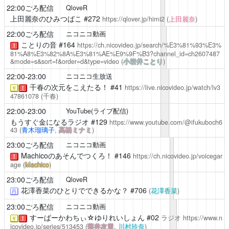
22:00ごろ配信
QloveR
上田麗奈のひみつばこ
#272
https://qlover.jp/himi2
(
上田麗奈
)
22:00ごろ配信
ニコニコ動画
ことりの音
#164
https://ch.nicovideo.jp/search/%E3%81%93%E3%
！
81%A8%E3%82%8A%E3%81%AE%E9%9F%B3?channel_id=ch2607487
&mode=s&sort=f&order=d&type=video
(
小岩井ことり
)
22:00-23:00
ニコニコ生放送
千春の次元をこえたる！
#41
https://live.nicovideo.jp/watch/lv3
￥
！
47861078
(千春)
22:00-23:00
YouTube(ライブ配信)
もうすぐ金になるラジオ
#129
https://www.youtube.com/@ifukuboch6
43
(
青木瑠璃子
,
髙橋ミナミ
)
23:00ごろ配信
ニコニコ動画
Machicoのあそんでつくろ！
#146
https://ch.nicovideo.jp/voicegar
！
age
(
Machico
)
23:00ごろ配信
QloveR
花澤香菜のひとりでできるかな？
#706
(
花澤香菜
)
再
23:00ごろ配信
ニコニコ動画
すーぱーかわちぃ☆ゆりれいしょん
#02
ラジオ
https://www.n
￥
！
icovideo.jp/series/513453
(
薄井友里
,
川村玲奈
)