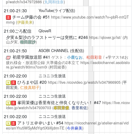
p/watch/lv347972886
(
丸岡和佳奈
)
21:00-21:30
YouTube(ライブ配信)
チーム伊藤の会
#51
https://www.youtube.com/watch?v=pbR-mtQT
！
mmg
(
伊藤美来
)
21:00ごろ配信
QloveR
夕実＆梨沙のラフストーリーは突然に
#246
https://qlover.jp/lst/
(内
山夕実,
種田梨沙
)
21:00-21:50
ASOBI CHANNEL (生配信)
初星学園放送部
#41
ゲスト：
小鹿なお
、
松田彩音
/ ※学マス1stお
疲れ様会・放送部公録 大準備会の2本立て
https://asobichannel.asobisto
re.jp/watch/80mx7oxm0i
(
村田綾香
)
21:00-22:00
ニコニコ生放送
ひろまや話
#20
https://live.nicovideo.jp/watch/lv347966905
(
平
￥
！
田宏美
,
仁後真耶子
)
21:00-22:00
ニコニコ生放送
峯田茉優は香里有佐と仲良くなりたい！
#47
https://live.nicov
￥
！
ideo.jp/watch/lv347939703
(
峯田茉優
,
香里有佐
)
21:00-22:00
ニコニコ生放送
アトリエ＠＠いまい
#54
https://nicochannel.jp/atelier-aimai/vid
￥
！
eo/smYru5WSyMdYqr5X9XjdrmTE
(
今井麻美
)