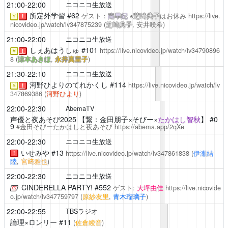
21:00-22:00
ニコニコ生放送
所定外学習
#62
ゲスト：
南早紀
※
芝崎典子
はお休み
https://live.
￥
！
nicovideo.jp/watch/lv347875239
(
芝崎典子
, 安井咲希)
21:00-22:00
ニコニコ生放送
しぇあはうしゅ
#101
https://live.nicovideo.jp/watch/lv34790896
￥
！
8
(
涼本あきほ
,
永井真里子
)
21:30-22:10
ニコニコ生放送
河野ひよりのてれかくし
#114
https://live.nicovideo.jp/watch/lv
￥
！
347869386
(
河野ひより
)
22:00-22:30
AbemaTV
声優と夜あそび2025
【繋：金田朋子×そびー×
たかはし智秋
】 #0
9
#金田そびーたかはしと夜あそび
https://abema.app/2qXe
22:00-22:30
ニコニコ生放送
いせみや
#13
https://live.nicovideo.jp/watch/lv347861838
(
伊瀬結
！
陸
,
宮﨑雅也
)
22:00-22:30
ニコニコ生放送
CINDERELLA PARTY!
#552
ゲスト:
大坪由佳
https://live.nicovide
o.jp/watch/lv347759797
(
原紗友里
,
青木瑠璃子
)
22:00-22:55
TBSラジオ
論理×ロンリー
#11
(
佐倉綾音
)