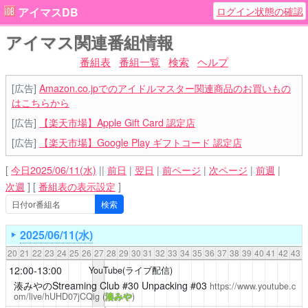
ログイン状態の確認
アイマスDB
アイマス関連番組情報
番組表
番組一覧
検索
ヘルプ
[広告]
Amazon.co.jpでのアイドルマスター関連商品のお買いもの
はこちらから
[広告]
【楽天市場】Apple Gift Card 認定店
[広告]
【楽天市場】Google Play ギフトコード 認定店
[
今日2025/06/11(水)
||
前日
|
翌日
|
前ページ
|
次ページ
|
前週
|
次週
]
[
番組表の表示設定
]
2025/06/11(水)
20
21
22
23
24
25
26
27
28
29
30
31
32
33
34
35
36
37
38
39
40
41
42
43
12:00-13:00
YouTube(ライブ配信)
湊みやのStreaming Club
#30 Unpacking #03
https://www.youtube.c
om/live/hUHD07jCQig
(
湊みや
)