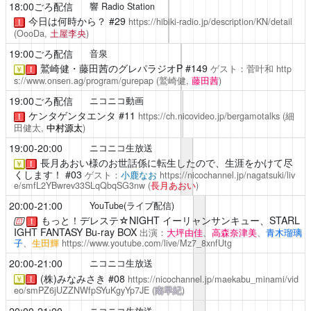
18:00ごろ配信
響 Radio Station
今日は何時から？
#29
https://hibiki-radio.jp/description/KN/detail
！
(OooDa,
土屋李央
)
19:00ごろ配信
音泉
鷲崎健・藤田茜のグレパラジオP
#149
ゲスト：菅叶和
http
￥
！
s://www.onsen.ag/program/gurepap
(鷲崎健,
藤田茜
)
19:00ごろ配信
ニコニコ動画
ケンタゲンタエンタ
#11
https://ch.nicovideo.jp/bergamotalks
(細
！
田健太,
中村源太
)
19:00-20:00
ニコニコ生放送
長月あおい様のお世話係に転生したので、生涯をかけて尽
￥
！
くします！
#03
ゲスト：
小鹿なお
https://nicochannel.jp/nagatsuki/liv
e/smfL2YBwrev33SLqQbqSG3nw
(
長月あおい
)
20:00-21:00
YouTube(ライブ配信)
もっと！デレステ☆NIGHT
イーリャンサンキュー、STARL
！
IGHT FANTASY Bu-ray BOX
出演：
大坪由佳
、
高森奈津美
、
青木瑠璃
子
、
生田輝
https://www.youtube.com/live/Mz7_8xnfUtg
20:00-21:00
ニコニコ生放送
(株)みなみさき
#08
https://nicochannel.jp/maekabu_minami/vid
￥
！
eo/smPZ6jUZZNWfpSYuKgyYp7JE
(
南早紀
)
20:00-21:00
ニコニコ生放送