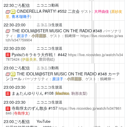
22:30ごろ配信
ニコニコ動画
CINDERELLA PARTY!
#552 二次会
ゲスト:
大坪由佳
(
原紗友
￥
里
,
青木瑠璃子
)
22:30-23:00
ニコニコ生放送
THE IDOLM@STER MUSIC ON THE RADIO
#348
パーソナリ
ティ：
原涼子
・
小澤麗那
、ゲスト：鶴﨑輝一
https://live.nicovideo.jp/wa
tch/lv347759904
22:30-23:00
ニコニコ生放送
Pyxisのキラキラ大作戦！
#442
https://live.nicovideo.jp/watch/lv34
！
7873424
(
伊藤美来
, 豊田萌絵)
23:00ごろ配信
ニコニコ動画
THE IDOLM@STER MUSIC ON THE RADIO
#348 カーテ
￥
ンコール
パーソナリティ：
原涼子
・
小澤麗那
、ゲスト：鶴﨑輝一
23:00-23:30
ニコニコ生放送
まぁたんゆりりん
#108
(
Machico
,
駒形友梨
)
！
23:00-23:30
ニコニコ生放送
寺島惇太のずん散歩
#157
https://live.nicovideo.jp/watch/lv347861
！
846
(
寺島惇太
)
23:00ごろ配信
YouTube