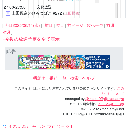
27:00-27:30
文化放送
上田麗奈のひみつばこ
#272
(
上田麗奈
)
再
[
今日2025/06/11(水)
||
前日
|
翌日
|
前ページ
|
次ページ
|
前週
|
次週
]
»今後の放送予定を全て表示
[広告]
番組表
番組一覧
検索
ヘルプ
このサイトは個人により運営されている非公式ファンサイトです。
この
サイトについて
managed by
@imas_DB
/
@maruamyu
アイコン画像制作:
イトマ(@itomxy)
©2007-2026 maruamyu.net
THE IDOLM@STER: ©2003-2026
BNEI
まるあみゅ.ねっと プロジェクト