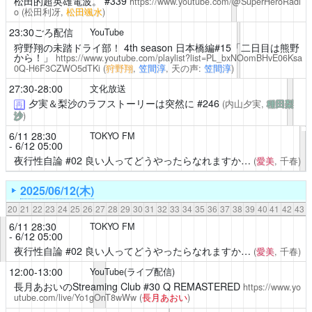
松田的超英雄電波。
#339
https://www.youtube.com/@SuperHeroRadi
o
(松田利冴,
松田颯水
)
23:30ごろ配信
YouTube
狩野翔の未踏ドライ部！
4th season 日本橋編#15「二日目は熊野
から！」
https://www.youtube.com/playlist?list=PL_bxNOomBHvE06Ksa
0Q-H6F3CZWO5dTKi
(
狩野翔
,
笠間淳
, 天の声:
笠間淳
)
27:30-28:00
文化放送
夕実＆梨沙のラフストーリーは突然に
#246
(内山夕実,
種田梨
再
沙
)
6/11 28:30
TOKYO FM
- 6/12 05:00
夜行性自論
#02 良い人ってどうやったらなれますか…
(
愛美
, 千春)
2025/06/12(木)
20
21
22
23
24
25
26
27
28
29
30
31
32
33
34
35
36
37
38
39
40
41
42
43
6/11 28:30
TOKYO FM
- 6/12 05:00
夜行性自論
#02 良い人ってどうやったらなれますか…
(
愛美
, 千春)
12:00-13:00
YouTube(ライブ配信)
長月あおいのStreaming Club
#30 Q REMASTERED
https://www.yo
utube.com/live/Yo1gOnT8wWw
(
長月あおい
)