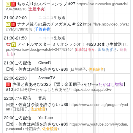
ちゃんりおスペースシップ
#27
https://live.nicovideo.jp/watch/l
￥
！
v347966216
(
土屋李央
)
21:00-22:00
ニコニコ生放送
ナナメ後ろの席のチスガさん
#122
https://live.nicovideo.jp/wat
￥
！
ch/lv347861078
(
千菅春香
)
21:30-21:50
ニコニコ生放送
アイドルマスター ミリオンラジオ！
#623 おまけ生放送
htt
￥
ps://live.nicovideo.jp/watch/lv347753454
(
山崎はるか
,
田所あずさ
,
麻倉
もも
)
21:30ごろ配信
QloveR
日笠・佐倉は余談を許さない
#89
(日笠陽子,
佐倉綾音
)
22:00-22:30
AbemaTV
声優と夜あそび2025
【繋：金田朋子×そびー×
たかはし智秋
】
！
#10
#金田そびーたかはしと夜あそび
https://abema.app/bSvv
22:00ごろ配信
音泉
日笠・佐倉は余談を許さない
#89
https://www.onsen.ag/program/yod
an
(日笠陽子,
佐倉綾音
)
22:00ごろ配信
YouTube
日笠・佐倉は余談を許さない
#89
https://www.youtube.com/@yodan.
yurusanai
(日笠陽子,
佐倉綾音
)