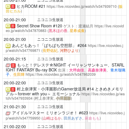
ヒカROOM
#21
https://live.nicovideo.jp/watch/lv347939710
(
飯
￥
！
田ヒカル
)
20:00-21:00
ニコニコ生放送
Secret Show Room
#120
ゲスト：渡瀬結月
https://live.nicovid
￥
！
eo.jp/watch/lv347870883
(
黒木ほの香
,
星希成奏
)
20:00-21:00
ニコニコ生放送
あんどもあっ！「ぱちぱち空想部」
#264
https://live.nicovideo.j
￥
p/watch/lv347769871
(
長野佑紀
,
河野ひより
)
20:00-21:15
ニコニコ生放送
もっと！デレステ☆NIGHT
イーリャンサンキュー、STARL
！
IGHT FANTASY Bu-ray BOX
出演：
大坪由佳
、
高森奈津美
、
青木瑠璃
子
、
生田輝
https://live.nicovideo.jp/watch/lv347862039
20:00-22:00
ニコニコ生放送
村上奈津実・小澤麗那のGamer放送局
#14 ときめきメモリ
￥
！
アル～forever with you～ エモーショナル
https://live.nicovideo.jp/wa
tch/lv347933934
(村上奈津実,
小澤麗那
)
21:00-21:30
ニコニコ生放送
アイドルマスター ミリオンラジオ！
#623
https://live.nicovideo.j
p/watch/lv347759950
(
山崎はるか
,
田所あずさ
,
麻倉もも
)
21:00-22:00
ニコニコ生放送