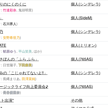
りのにくのくに
個人(シンデレラ)
:
竹達彩奈
, 鬼頭明里)
」
個人(SideM)
:
石川界人
)
乃
個人(シンデレラ)
:
安野希世乃
)
ATE
個人(ミリオン)
:
郁原ゆう
,
平山笑美
, ほか)
さぽんの「ふら ふら」
個人(765AS)
: 日笠陽子,
下田麻美
)
みの「こじゃれてないよ!!」
個人(シンデレラ)
: 長縄まりあ,
田澤茉純
)
ージックライフ向上委員会♪
個人(765AS)
:
長谷優里奈
)
スト出演*
その他