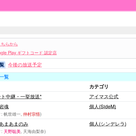
こちらから
le Play ギフトコード 認定店
覧
今後の放送予定
一覧
カテゴリ
ント中継・一挙放送*
アイマス公式
岩魂
個人(SideM)
: 帆世雄一,
仲村宗悟
)
あまあまのみ
個人(シンデレラ)
:
天野聡美
, 天海由梨奈)