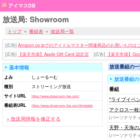
アイマスDB
放送局: Showroom
トップ
番組表
放送局一覧
[広告]
Amazon.co.jpでのアイドルマスター関連商品のお買いものは
[広告]
【楽天市場】Apple Gift Card 認定店
[広告]
【楽天市場】Goog
放送番組の一
基本情報
よみ
しょーるーむ
放送番組の
種別
ストリーミング放送
番組
サイトURL
https://www.showroom-live.com/
*ライブイベ
番組表URL
https://www.showroom-live.com/timetable
アクロス一枚
(パーソナリティ
» 放送局情報を修正する
天野・天海の
(パーソナリティ