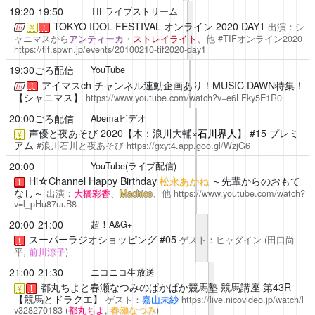
19:20-19:50
TIFライブストリーム
TOKYO IDOL FESTIVAL オンライン 2020 DAY1
出演：シ
￥
！
ャニマスから
アンティーカ
・
ストレイライト
、他 #TIFオンライン2020
https://tif.spwn.jp/events/20100210-tif2020-day1
19:30ごろ配信
YouTube
アイマスch
チャンネル連動企画あり！MUSIC DAWN特集！
！
【シャニマス】
https://www.youtube.com/watch?v=e6LFky5E1R0
20:00ごろ配信
Abemaビデオ
声優と夜あそび
2020【木：浪川大輔×
石川界人
】 #15 プレミ
￥
アム
#浪川石川と夜あそび
https://gxyt4.app.goo.gl/WzjG6
20:00
YouTube(ライブ配信)
Hi☆Channel
Happy Birthday
松永あかね
～先輩からのおもて
！
なし～
出演：
大橋彩香
、
Machico
、他
https://www.youtube.com/watch?
v=l_pHu87uuB8
20:00-21:00
超！A&G+
スーパーラジオショッピング
#05
ゲスト：ヒャダイン
(田口尚
！
平,
前川涼子
)
21:00-21:30
ニコニコ生放送
都丸ちよと春瀬なつみのぱかぱか競馬塾
競馬講座 第43R
￥
！
【競馬とドラクエ】
ゲスト：
嘉山未紗
https://live.nicovideo.jp/watch/l
v328270183
(
都丸ちよ
,
春瀬なつみ
)