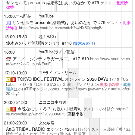
サンセルモ presents 結婚式は あいのなか で
#79
ゲスト：
北原沙
弥香
15:00ごろ配信
YouTube
サンセルモ presents 結婚式は あいのなか で
#79
ゲスト：
北原
再
沙弥香
https://www.youtube.com/watch?v=HXBQjppbgBc
15:00-15:30
超！A&G+
鈴木みのりと笑顔満タンで！
#118
(
鈴木みのり
)
16:00
YouTube(ライブ配信)
アニメ「シンデレラガールズ」
#17-#19
https://www.youtube.co
m/watch?v=Qj_punNE08E
17:10-19:00
TIFライブストリーム
TOKYO IDOL FESTIVAL オンライン 2020 DAY2
17:10「CG
￥
！
Labo」・18:45「LOFT STAGE」出演：サンドリオン(
黒木ほの香
・
成海
瑠奈
ほか) #TIFオンライン2020
https://tif.spwn.jp/events/20100310-tif20
20-day2
20:00-21:30
ニコニコ生放送
今晩なにつくろ？
お祝い手毬寿司
ゲスト：小林裕介
https://li
￥
！
ve.nicovideo.jp/watch/lv328336075
(
高橋李依
)
21:00-23:00
文化放送
A&G TRIBAL RADIO エジソン
#284
21時台ゲスト：三澤紗千香 / 22
時台ゲスト：ヒゲドライバー
(畠中祐,
芹澤優
)