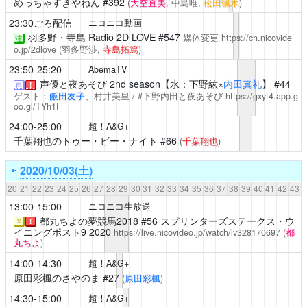
めっちゃすきやねん
#392
(
大空直美
, 中島唯,
松田颯水
)
23:30ごろ配信
ニコニコ動画
羽多野・寺島 Radio 2D LOVE
#547
媒体変更
https://ch.nicovide
注
o.jp/2dlove
(羽多野渉,
寺島拓篤
)
23:50-25:20
AbemaTV
声優と夜あそび
2nd season【水：下野紘×
内田真礼
】 #44
再
！
ゲスト：
飯田友子
、村井美里 / #下野内田と夜あそび
https://gxyt4.app.g
oo.gl/TYh1F
24:00-25:00
超！A&G+
千葉翔也のトゥー・ビー・ナイト
#66
(
千葉翔也
)
2020/10/03(土)
20
21
22
23
24
25
26
27
28
29
30
31
32
33
34
35
36
37
38
39
40
41
42
43
13:00-15:00
ニコニコ生放送
都丸ちよの夢競馬2018
#56 スプリンターズステークス・ウ
￥
！
イニングポスト9 2020
https://live.nicovideo.jp/watch/lv328170697
(
都
丸ちよ
)
14:00-14:30
超！A&G+
原田彩楓のさやのま
#27
(
原田彩楓
)
14:30-15:00
超！A&G+