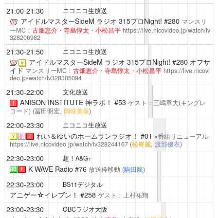
21:00-21:30
ニコニコ生放送
アイドルマスターSideM ラジオ 315プロNight!
#280
マンスリ
ーMC：
古畑恵介
・
寺島惇太
・
小松昌平
https://live.nicovideo.jp/watch/lv
328206982
21:30-21:50
ニコニコ生放送
アイドルマスターSideM ラジオ 315プロNight!
#280 オフサ
￥
イド
マンスリーMC：
古畑恵介
・
寺島惇太
・
小松昌平
https://live.nicovi
deo.jp/watch/lv328305094
21:30-22:00
文化放送
ANISON INSTITUTE 神ラボ！
#53
ゲスト：三嶋章夫(キングレ
！
コード)
(冨田明宏,
岡咲美保
)
22:00-23:30
ニコニコ生放送
れい＆ゆいのホームランラジオ！
#01
※番組リニューアル
￥
新
！
https://live.nicovideo.jp/watch/lv328244167
(
松嵜麗
,
渡部優衣
)
22:30-23:00
超！A&G+
K-WAVE Radio
#76
放送枠移動
(
駒田航
)
注
！
22:30-23:00
BS11デジタル
アニゲー☆イレブン！
#258
ゲスト：上村祐翔
23:00-23:30
OBCラジオ大阪