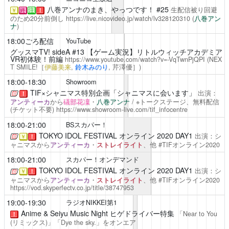
八巻アンナのまき、やっつです！
#25
生配信被り回避
￥
終
注
！
のため20分前倒し
https://live.nicovideo.jp/watch/lv328120310
(
八巻アン
ナ
)
18:00ごろ配信
YouTube
グッスマTV! sideA
#13 【ゲーム実況】リトルウィッチアカデミア
VR初体験！前編
https://www.youtube.com/watch?v=-VqTwnPjQPI
(NEX
T SMILE!［
伊藤美来
,
鈴木みのり
,
芹澤優
］)
18:00-18:30
Showroom
TIF×シャニマス特別企画「シャニマスに会います」
出演：
！
アンティーカ
から
礒部花凜
・
八巻アンナ
/ ※トークステージ、無料配信
(チケット不要)
https://www.showroom-live.com/tif_infocentre
18:00-21:00
BSスカパー！
TOKYO IDOL FESTIVAL オンライン 2020 DAY1
出演：シ
￥
！
ャニマスから
アンティーカ
・
ストレイライト
、他 #TIFオンライン2020
18:00-21:00
スカパー！オンデマンド
TOKYO IDOL FESTIVAL オンライン 2020 DAY1
出演：シ
￥
！
ャニマスから
アンティーカ
・
ストレイライト
、他 #TIFオンライン2020
https://vod.skyperfectv.co.jp/title/38747953
19:00-19:30
ラジオNIKKEI第1
Anime & Seiyu Music Night
ヒゲドライバー特集
「Near to You
！
(リミックス)」「Dye the sky.」をオンエア