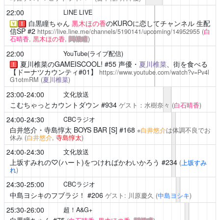
22:00
LINE LIVE
白黒瞳ちゃん
黒木ほの香
のKUROに恋してチャンネル 生配
￥
！
信SP #2
https://live.line.me/channels/5190141/upcoming/14952955
(
白
石晴香
,
黒木ほの香
,
関根瞳
)
22:00
YouTube(ライブ配信)
夏川椎菜のGAMEISCOOL!
#55 声優・
夏川椎菜
、街を食べる
！
【ドーナツカウンティ#01】
https://www.youtube.com/watch?v=Pv4l
G1otmRM
(
夏川椎菜
)
23:00-24:00
文化放送
こむちゃっとカウントダウン
#934
ゲスト：水樹奈々
(
白石晴香
)
24:00-24:30
CBCラジオ
白井悠介・寺島惇太 BOYS BAR [S]
#168
※
白井悠介
は体調不良でお
休み
(
白井悠介
,
寺島惇太
)
24:00-24:30
文化放送
上坂すみれの♡(ハート)をつければかわいかろう
#234
(
上坂すみ
れ
)
24:30-25:00
CBCラジオ
中島ヨシキのフブラジ！
#206
ゲスト: 川原慶久
(
中島ヨシキ
)
25:30-26:00
超！A&G+
白黒瞳ちゃん
#75