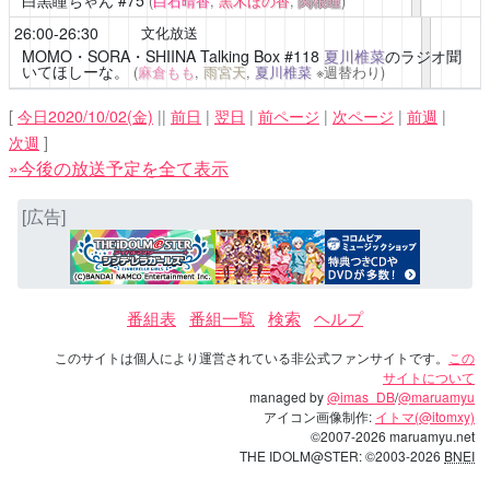
(
白石晴香
,
黒木ほの香
,
関根瞳
)
26:00-26:30
文化放送
MOMO・SORA・SHIINA Talking Box
#118
夏川椎菜
のラジオ聞
いてほしーな。
(
麻倉もも
,
雨宮天
,
夏川椎菜
※週替わり)
[
今日2020/10/02(金)
||
前日
|
翌日
|
前ページ
|
次ページ
|
前週
|
次週
]
»今後の放送予定を全て表示
[広告]
番組表
番組一覧
検索
ヘルプ
このサイトは個人により運営されている非公式ファンサイトです。
この
サイトについて
managed by
@imas_DB
/
@maruamyu
アイコン画像制作:
イトマ(@itomxy)
©2007-2026 maruamyu.net
THE IDOLM@STER: ©2003-2026
BNEI