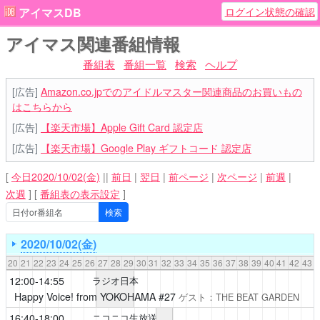
ログイン状態の確認
アイマスDB
アイマス関連番組情報
番組表
番組一覧
検索
ヘルプ
[広告]
Amazon.co.jpでのアイドルマスター関連商品のお買いもの
はこちらから
[広告]
【楽天市場】Apple Gift Card 認定店
[広告]
【楽天市場】Google Play ギフトコード 認定店
[
今日2020/10/02(金)
||
前日
|
翌日
|
前ページ
|
次ページ
|
前週
|
次週
]
[
番組表の表示設定
]
2020/10/02(金)
20
21
22
23
24
25
26
27
28
29
30
31
32
33
34
35
36
37
38
39
40
41
42
43
12:00-14:55
ラジオ日本
Happy Voice! from YOKOHAMA
#27
ゲスト：THE BEAT GARDEN
16:40-18:00
ニコニコ生放送