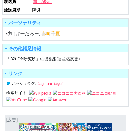
放送局
超！A&G+
放送周期
隔週
パーソナリティ
砂山けーたろー
,
赤﨑千夏
その他補足情報
「AG-ON研究所」の後番組(番組名変更)
リンク
ハッシュタグ
:
#agmaru
#agqr
検索サイト:
[広告]