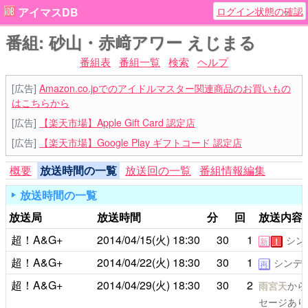
ログイン状態の確認
アイマスDB
番組: 砂山・赤﨑アワー えじまる
番組表
番組一覧
検索
ヘルプ
[広告]
Amazon.co.jpでのアイドルマスター関連商品のお買いもの
はこちらから
[広告]
【楽天市場】Apple Gift Card 認定店
[広告]
【楽天市場】Google Play ギフトコード 認定店
概要
放送時間の一覧
放送回の一覧
番組情報編集
放送時間の一覧
放送局
放送時間
分
回
放送内容
超！A&G+
2014/04/15(火)
18:30
30
1
シン
新
！
超！A&G+
2014/04/22(火)
18:30
30
1
シンデ
再
超！A&G+
2014/04/29(火)
18:30
30
2
雨宮天
から
セージあり