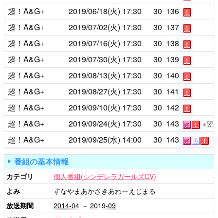
超！A&G+
2019/06/18(火)
17:30
30
136
！
超！A&G+
2019/07/02(火)
17:30
30
137
！
超！A&G+
2019/07/16(火)
17:30
30
138
！
超！A&G+
2019/07/30(火)
17:30
30
139
！
超！A&G+
2019/08/13(火)
17:30
30
140
！
超！A&G+
2019/08/27(火)
17:30
30
141
！
超！A&G+
2019/09/10(火)
17:30
30
142
！
超！A&G+
2019/09/24(火)
17:30
30
143
※翌
終
！
超！A&G+
2019/09/25(水)
14:00
30
143
終
再
！
番組の基本情報
カテゴリ
個人番組(シンデレラガールズCV)
よみ
すなやまあかさきあわーえじまる
放送期間
2014-04
～
2019-09