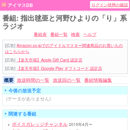
ログイン状態の確認
アイマスDB
番組: 指出毬亜と河野ひよりの「り」系
ラジオ
番組表
番組一覧
検索
ヘルプ
[広告]
Amazon.co.jpでのアイドルマスター関連商品のお買いもの
はこちらから
[広告]
【楽天市場】Apple Gift Card 認定店
[広告]
【楽天市場】Google Play ギフトコード 認定店
概要
放送時間の一覧
放送回の一覧
番組情報編集
今後の放送予定
(データがありません)
関連する番組
ボイスガレッジチャンネル
2015年4月〜