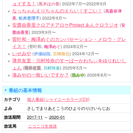
ョイする！
(
黒木ほの香
)
2022年7月〜2022年9月
なっちゃんえりちゃんのえらい！すごい！
(
高森奈津
美
,
松井恵理子
)
2022年9月〜
安齋由香里クロアチアロケProject あんクロラジオ
(
安
齋由香里
)
2023年9月〜
菅叶和・梅澤めぐのカンバセーション・メロウ・グレ
イス！
(菅叶和,
梅澤めぐ
)
2024年2月〜
いせみや
(
伊瀬結陸
,
宮﨑雅也
)
2024年12月〜
薄井友里・川村玲奈のすーぱーかわちぃ☆ゆりれいし
ょん
(
薄井友里
,
川村玲奈
)
2025年5月〜
湊みやの一枚いいですか？
(
湊みや
)
2026年8月〜
番組の基本情報
カテゴリ
個人番組(シャイニーカラーズCV)
よみ
さしでまりあとこうのひよりのりけいらじお
放送期間
2017-11
～
2020-01
放送局
ニコニコ生放送