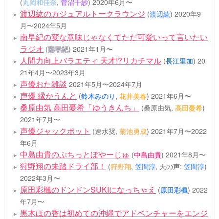
(
丸岡和佳奈
,
菅沼千紗
)
2020年6月〜
渡辺紘のカジュアルトークラウンジ
(
渡辺紘
)
2020年9
月〜2024年5月
南早紀の変な意味じゃなくてただ可愛いって言いたい
ラジオ
(
南早紀
)
2021年1月〜
人間力向上バラエティ 天才!?リカチマル
(
長江里加
)
20
21年4月〜2023年3月
声優おた雑談
2021年5月〜2024年7月
声優 縁かうんと
(
鈴木みのり
,
花井美春
)
2021年6月〜
桑原由気 高田憂希「ゆうきんち」
(桑原由気,
高田憂希
)
2021年7月〜
声優ジャックポット
(速水奨,
菊池勇成
)
2021年7月〜2022
年6月
中島由貴のぷちっとぼやーじゅ
(
中島由貴
)
2021年8月〜
狩野翔の未踏ドライ部！
(
狩野翔
,
笠間淳
, 天の声:
笠間淳
)
2022年3月〜
原田彩楓のドンドンSUKIになっちゃえ
(
原田彩楓
)
2022
年7月〜
黒木ほの香は初めての沖縄でアドベンチャーをエンジ