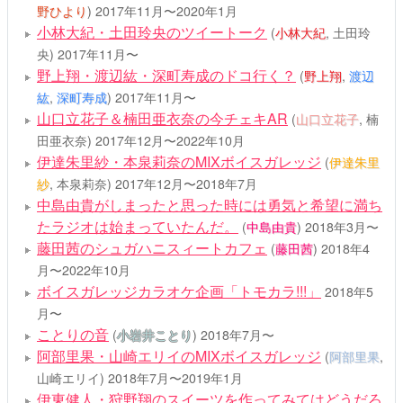
野ひより
)
2017年11月〜2020年1月
小林大紀・土田玲央のツイートーク
(
小林大紀
, 土田玲
央)
2017年11月〜
野上翔・渡辺紘・深町寿成のドコ行く？
(
野上翔
,
渡辺
紘
,
深町寿成
)
2017年11月〜
山口立花子＆楠田亜衣奈の今チェキAR
(
山口立花子
, 楠
田亜衣奈)
2017年12月〜2022年10月
伊達朱里紗・本泉莉奈のMIXボイスガレッジ
(
伊達朱里
紗
, 本泉莉奈)
2017年12月〜2018年7月
中島由貴がしまったと思った時には勇気と希望に満ち
たラジオは始まっていたんだ。
(
中島由貴
)
2018年3月〜
藤田茜のシュガハニスィートカフェ
(
藤田茜
)
2018年4
月〜2022年10月
ボイスガレッジカラオケ企画「トモカラ!!!」
2018年5
月〜
ことりの音
(
小岩井ことり
)
2018年7月〜
阿部里果・山崎エリイのMIXボイスガレッジ
(
阿部里果
,
山崎エリイ)
2018年7月〜2019年1月
伊東健人・狩野翔のスイーツを作ってみてはどうだろ