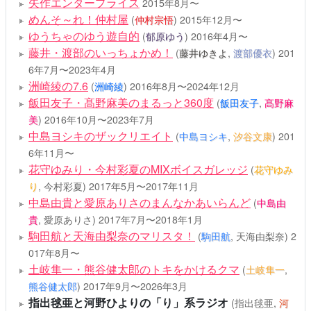
矢作エンタープライス
2015年8月〜
めんそ～れ！仲村屋
(
仲村宗悟
)
2015年12月〜
ゆうちゃのゆう遊自的
(
郁原ゆう
)
2016年4月〜
藤井・渡部のいっちょかめ！
(
藤井ゆきよ
,
渡部優衣
)
201
6年7月〜2023年4月
洲崎綾の7.6
(
洲崎綾
)
2016年8月〜2024年12月
飯田友子・髙野麻美のまるっと360度
(
飯田友子
,
髙野麻
美
)
2016年10月〜2023年7月
中島ヨシキのザックリエイト
(
中島ヨシキ
,
汐谷文康
)
201
6年11月〜
花守ゆみり・今村彩夏のMIXボイスガレッジ
(
花守ゆみ
り
, 今村彩夏)
2017年5月〜2017年11月
中島由貴と愛原ありさのまんなかあいらんど
(
中島由
貴
, 愛原ありさ)
2017年7月〜2018年1月
駒田航と天海由梨奈のマリスタ！
(
駒田航
, 天海由梨奈)
2
017年8月〜
土岐隼一・熊谷健太郎のトキをかけるクマ
(
土岐隼一
,
熊谷健太郎
)
2017年9月〜2026年3月
指出毬亜と河野ひよりの「り」系ラジオ
(指出毬亜,
河