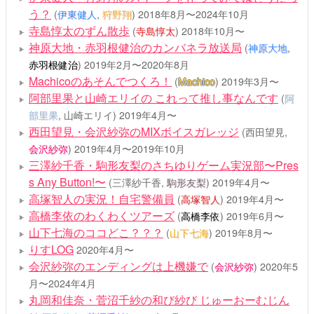
う？
(
伊東健人
,
狩野翔
)
2018年8月〜2024年10月
寺島惇太のずん散歩
(
寺島惇太
)
2018年10月〜
神原大地・赤羽根健治のカンバネラ放送局
(
神原大地
,
赤羽根健治
)
2019年2月〜2020年8月
Machicoのあそんでつくろ！
(
Machico
)
2019年3月〜
阿部里果と山崎エリイの これって推し事なんです
(
阿
部里果
, 山崎エリイ)
2019年4月〜
西田望見・会沢紗弥のMIXボイスガレッジ
(西田望見,
会沢紗弥
)
2019年4月〜2019年10月
三澤紗千香・駒形友梨のさちゆりゲーム実況部〜Pres
s Any Button!〜
(三澤紗千香,
駒形友梨
)
2019年4月〜
高塚智人の実況！自宅警備員
(
高塚智人
)
2019年4月〜
高橋李依のわくわくツアーズ
(
高橋李依
)
2019年6月〜
山下七海のココどこ？？？
(
山下七海
)
2019年8月〜
りすLOG
2020年4月〜
会沢紗弥のエンディングは上機嫌で
(
会沢紗弥
)
2020年5
月〜2024年4月
丸岡和佳奈・菅沼千紗の和び紗び じゅーおーむじん