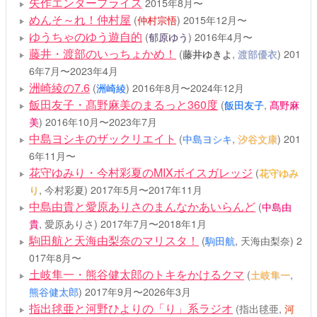
矢作エンタープライス
2015年8月〜
めんそ～れ！仲村屋
(
仲村宗悟
)
2015年12月〜
ゆうちゃのゆう遊自的
(
郁原ゆう
)
2016年4月〜
藤井・渡部のいっちょかめ！
(
藤井ゆきよ
,
渡部優衣
)
201
6年7月〜2023年4月
洲崎綾の7.6
(
洲崎綾
)
2016年8月〜2024年12月
飯田友子・髙野麻美のまるっと360度
(
飯田友子
,
髙野麻
美
)
2016年10月〜2023年7月
中島ヨシキのザックリエイト
(
中島ヨシキ
,
汐谷文康
)
201
6年11月〜
花守ゆみり・今村彩夏のMIXボイスガレッジ
(
花守ゆみ
り
, 今村彩夏)
2017年5月〜2017年11月
中島由貴と愛原ありさのまんなかあいらんど
(
中島由
貴
, 愛原ありさ)
2017年7月〜2018年1月
駒田航と天海由梨奈のマリスタ！
(
駒田航
, 天海由梨奈)
2
017年8月〜
土岐隼一・熊谷健太郎のトキをかけるクマ
(
土岐隼一
,
熊谷健太郎
)
2017年9月〜2026年3月
指出毬亜と河野ひよりの「り」系ラジオ
(指出毬亜,
河