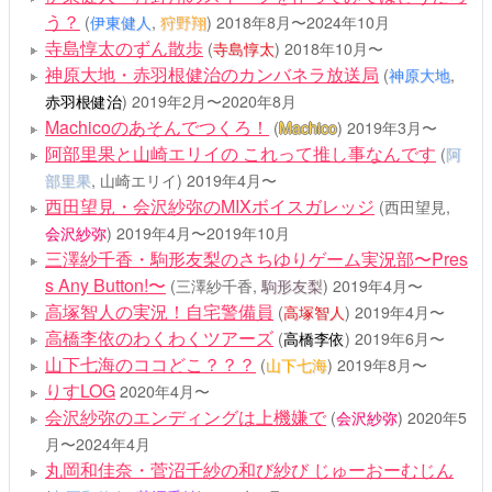
う？
(
伊東健人
,
狩野翔
)
2018年8月〜2024年10月
寺島惇太のずん散歩
(
寺島惇太
)
2018年10月〜
神原大地・赤羽根健治のカンバネラ放送局
(
神原大地
,
赤羽根健治
)
2019年2月〜2020年8月
Machicoのあそんでつくろ！
(
Machico
)
2019年3月〜
阿部里果と山崎エリイの これって推し事なんです
(
阿
部里果
, 山崎エリイ)
2019年4月〜
西田望見・会沢紗弥のMIXボイスガレッジ
(西田望見,
会沢紗弥
)
2019年4月〜2019年10月
三澤紗千香・駒形友梨のさちゆりゲーム実況部〜Pres
s Any Button!〜
(三澤紗千香,
駒形友梨
)
2019年4月〜
高塚智人の実況！自宅警備員
(
高塚智人
)
2019年4月〜
高橋李依のわくわくツアーズ
(
高橋李依
)
2019年6月〜
山下七海のココどこ？？？
(
山下七海
)
2019年8月〜
りすLOG
2020年4月〜
会沢紗弥のエンディングは上機嫌で
(
会沢紗弥
)
2020年5
月〜2024年4月
丸岡和佳奈・菅沼千紗の和び紗び じゅーおーむじん