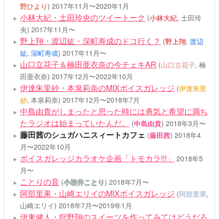
野ひより
)
2017年11月〜2020年1月
小林大紀・土田玲央のツイートーク
(
小林大紀
, 土田玲
央)
2017年11月〜
野上翔・渡辺紘・深町寿成のドコ行く？
(
野上翔
,
渡辺
紘
,
深町寿成
)
2017年11月〜
山口立花子＆楠田亜衣奈の今チェキAR
(
山口立花子
, 楠
田亜衣奈)
2017年12月〜2022年10月
伊達朱里紗・本泉莉奈のMIXボイスガレッジ
(
伊達朱里
紗
, 本泉莉奈)
2017年12月〜2018年7月
中島由貴がしまったと思った時には勇気と希望に満ち
たラジオは始まっていたんだ。
(
中島由貴
)
2018年3月〜
藤田茜のシュガハニスィートカフェ
(
藤田茜
)
2018年4
月〜2022年10月
ボイスガレッジカラオケ企画「トモカラ!!!」
2018年5
月〜
ことりの音
(
小岩井ことり
)
2018年7月〜
阿部里果・山崎エリイのMIXボイスガレッジ
(
阿部里果
,
山崎エリイ)
2018年7月〜2019年1月
伊東健人・狩野翔のスイーツを作ってみてはどうだろ