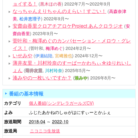
ョイする！
(
黒木ほの香
)
2022年7月〜2022年9月
なっちゃんえりちゃんのえらい！すごい！
(
高森奈津
美
,
松井恵理子
)
2022年9月〜
安齋由香里クロアチアロケProject あんクロラジオ
(
安
齋由香里
)
2023年9月〜
菅叶和・梅澤めぐのカンバセーション・メロウ・グレ
イス！
(菅叶和,
梅澤めぐ
)
2024年2月〜
いせみや
(
伊瀬結陸
,
宮﨑雅也
)
2024年12月〜
薄井友里・川村玲奈のすーぱーかわちぃ☆ゆりれいし
ょん
(
薄井友里
,
川村玲奈
)
2025年5月〜
湊みやの一枚いいですか？
(
湊みや
)
2026年8月〜
番組の基本情報
カテゴリ
個人番組(シンデレラガールズCV)
よみ
ふじたあかねのしゅがはにすぃーとかふぇ
放送期間
2018-04
～
2022-10
放送局
ニコニコ生放送