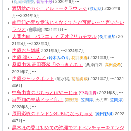
(
丸岡和佳奈
,
菅沼千紗
)
2020年6月〜
渡辺紘のカジュアルトークラウンジ
(
渡辺紘
)
2020年9
月〜2024年5月
南早紀の変な意味じゃなくてただ可愛いって言いたい
ラジオ
(
南早紀
)
2021年1月〜
人間力向上バラエティ 天才!?リカチマル
(
長江里加
)
20
21年4月〜2023年3月
声優おた雑談
2021年5月〜2024年7月
声優 縁かうんと
(
鈴木みのり
,
花井美春
)
2021年6月〜
桑原由気 高田憂希「ゆうきんち」
(桑原由気,
高田憂希
)
2021年7月〜
声優ジャックポット
(速水奨,
菊池勇成
)
2021年7月〜2022
年6月
中島由貴のぷちっとぼやーじゅ
(
中島由貴
)
2021年8月〜
狩野翔の未踏ドライ部！
(
狩野翔
,
笠間淳
, 天の声:
笠間淳
)
2022年3月〜
原田彩楓のドンドンSUKIになっちゃえ
(
原田彩楓
)
2022
年7月〜
黒木ほの香は初めての沖縄でアドベンチャーをエンジ