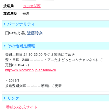
放送局
ラジオ関西
放送周期
毎週
パーソナリティ
田中ちえ美
,
近藤玲奈
その他補足情報
毎週土曜日 24:30-25:00 ラジオ関西にて放送
翌・日曜 12:00 ニコニコ・アニたまどっとコムチャンネルにて
更新(2019/4～)
http://ch.nicovideo.jp/anitama-ch
～2019/3
放送翌週火曜 ニコニコ動画にて更新
リンク
番組の公式サイト