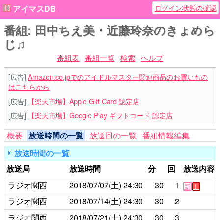
ログイン状態の確認
アイマスDB
番組: 田中ちえ美・近藤玲奈のきょめら
じ♫
番組表
番組一覧
検索
ヘルプ
[広告]
Amazon.co.jpでのアイドルマスター関連商品のお買いもの
はこちらから
[広告]
【楽天市場】Apple Gift Card 認定店
[広告]
【楽天市場】Google Play ギフトコード 認定店
概要
放送時間の一覧
放送回の一覧
番組情報編集
放送時間の一覧
放送局
放送時間
分
回
放送内容
ラジオ関西
2018/07/07(土)
24:30
30
1
新
！
ラジオ関西
2018/07/14(土)
24:30
30
2
ラジオ関西
2018/07/21(土)
24:30
30
3