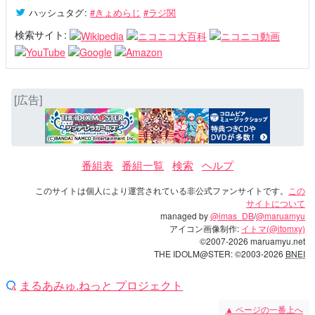
ハッシュタグ
:
#きょめらじ
#ラジ関
検索サイト:
[広告]
番組表
番組一覧
検索
ヘルプ
このサイトは個人により運営されている非公式ファンサイトです。
この
サイトについて
managed by
@imas_DB
/
@maruamyu
アイコン画像制作:
イトマ(@itomxy)
©2007-2026 maruamyu.net
THE IDOLM@STER: ©2003-2026
BNEI
まるあみゅ.ねっと プロジェクト
▲
ページの一番上へ