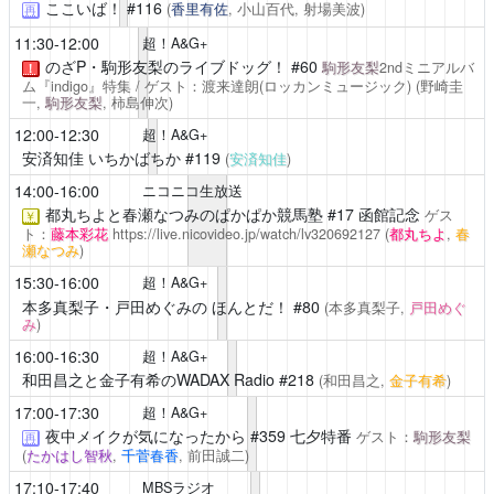
ここいば！
#116
(
香里有佐
, 小山百代, 射場美波)
再
11:30-12:00
超！A&G+
のざP・駒形友梨のライブドッグ！
#60
駒形友梨
2ndミニアルバ
！
ム『indigo』特集 / ゲスト：渡来達朗(ロッカンミュージック)
(野崎圭
一,
駒形友梨
, 柿島伸次)
12:00-12:30
超！A&G+
安済知佳 いちかばちか
#119
(
安済知佳
)
14:00-16:00
ニコニコ生放送
都丸ちよと春瀬なつみのぱかぱか競馬塾
#17 函館記念
ゲス
￥
ト：
藤本彩花
https://live.nicovideo.jp/watch/lv320692127
(
都丸ちよ
,
春
瀬なつみ
)
15:30-16:00
超！A&G+
本多真梨子・戸田めぐみの ほんとだ！
#80
(本多真梨子,
戸田めぐ
み
)
16:00-16:30
超！A&G+
和田昌之と金子有希のWADAX Radio
#218
(和田昌之,
金子有希
)
17:00-17:30
超！A&G+
夜中メイクが気になったから
#359 七夕特番
ゲスト：
駒形友梨
再
(
たかはし智秋
,
千菅春香
, 前田誠二)
17:10-17:40
MBSラジオ