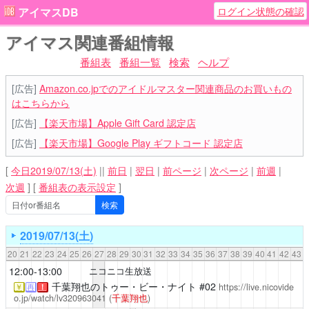
ログイン状態の確認
アイマスDB
アイマス関連番組情報
番組表
番組一覧
検索
ヘルプ
[広告]
Amazon.co.jpでのアイドルマスター関連商品のお買いもの
はこちらから
[広告]
【楽天市場】Apple Gift Card 認定店
[広告]
【楽天市場】Google Play ギフトコード 認定店
[
今日2019/07/13(土)
||
前日
|
翌日
|
前ページ
|
次ページ
|
前週
|
次週
]
[
番組表の表示設定
]
2019/07/13(土)
20
21
22
23
24
25
26
27
28
29
30
31
32
33
34
35
36
37
38
39
40
41
42
43
12:00-13:00
ニコニコ生放送
千葉翔也のトゥー・ビー・ナイト
#02
https://live.nicovide
￥
再
！
o.jp/watch/lv320963041
(
千葉翔也
)