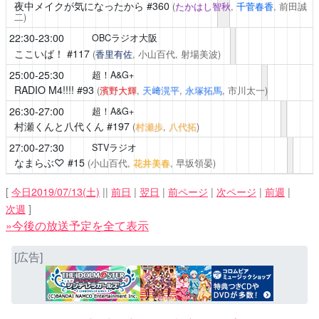
夜中メイクが気になったから
#360
(
たかはし智秋
,
千菅春香
, 前田誠
二)
22:30-23:00
OBCラジオ大阪
ここいば！
#117
(
香里有佐
, 小山百代, 射場美波)
25:00-25:30
超！A&G+
RADIO M4!!!!
#93
(
濱野大輝
,
天﨑滉平
,
永塚拓馬
, 市川太一)
26:30-27:00
超！A&G+
村瀬くんと八代くん
#197
(
村瀬歩
,
八代拓
)
27:00-27:30
STVラジオ
なまらぶ♡
#15
(小山百代,
花井美春
, 早坂領晏)
[
今日2019/07/13(土)
||
前日
|
翌日
|
前ページ
|
次ページ
|
前週
|
次週
]
»今後の放送予定を全て表示
[広告]