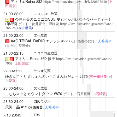
アトリエReina
#32
https://live.nicovideo.jp/watch/lv320637949
(
上
！
田麗奈
)
21:00-22:00
ニコニコ生放送
今井麻美のニコニコSSG
夏もヒッパレ女子会パーティー！
￥
！
(第2部)
ゲスト：徳井青空、亜咲花
https://live.nicovideo.jp/watch/lv320
765359
(
今井麻美
)
21:00-23:00
文化放送
A&G TRIBAL RADIO エジソン
#223
江口拓也の代打：
天﨑滉平
！
(畠中祐,
芹澤優
)
21:30-22:15
ニコニコ生放送
アトリエReina
#32 後半
https://live.nicovideo.jp/watch/lv32063
￥
！
7968
(
上田麗奈
)
22:00-22:30
ラジオ関西
ゆきんこ・りえしょんのいちごまみれだよ～
#275
(
五十嵐裕美
,
村
川梨衣
)
23:00-24:00
文化放送
こむちゃっとカウントダウン
#870
ゲスト：石原夏織
(
白石晴香
)
23:30-24:00
CBCラジオ
天河一品
#15
(
河西健吾
,
天﨑滉平
)
7/13 23:45
TBS