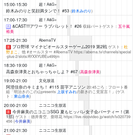
15:00-15:30
超！A&G+
鈴木みのりと笑顔満タンで！
#53
(
鈴木みのり
)
17:00-17:30
超！A&G+
&CAST!!!アワー ラブパレット！
#26
収録パートゲスト：
五十嵐
再
裕美
17:25-21:30
AbemaTV
プロ野球 マイナビオールスターゲーム2019 第2戦
ゲスト：
杜
！
野まこ
、他 #オールスター #AbemaTV
https://abema.tv/channels/special
-plus-2/slots/AYXXYUBEu499jm
18:30-19:00
超！A&G+
高森奈津美とおちゃっちゃしよ？
#67
(
高森奈津美
)
19:00-21:00
文化放送
阿澄佳奈のキミまち！
#115 苗字アニソン
20:45ごろ：フロート番
組「明治きのこの山presents
上坂すみれ
の新きのこ党宣言！」(ゲス
ト：
東山奈央
)
20:00-21:00
ニコニコ生放送
今井麻美のニコニコSSG
夏もヒッパレ女子会パーティー！(第
！
1部)
ゲスト：徳井青空、亜咲花
https://live.nicovideo.jp/watch/lv320739
456
(
今井麻美
)
21:00-21:30
ニコニコ生放送