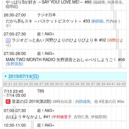
やっぱりSが好き ～SAY YOU! LOVE ME!～
#80
(福緒唯, 向井莉生,
南早紀
)
26:30-27:00
ラジオ日本
だからBもスキ ～バスケットビスケット～
#33
(
駒田航
, 竹内ゆう
か)
27:00-27:30
超！A&G+
ラジオどっとあい 河野ひよりのひよりびより☀
#02
(
河野ひよ
再
り
)
27:30-28:00
超！A&G+
MAN TWO MONTH RADIO 矢野奨吾とおしゃべりしようご！
#06
(
矢野奨吾
)
2019/07/14(日)
20
21
22
23
24
25
26
27
28
29
30
31
32
33
34
35
36
37
38
39
40
41
42
43
7/13 23:45
TBS
- 7/14 05:00
音楽の日 2019(第2部)
28時台出演：
内田雄馬
、他 #音楽の日 #tbs
！
07:00-07:30
超！A&G+
おはよう☆なかよし
#41
(
中村繪里子
, 吉田仁美, 伊福部崇)
10:30-11:00
超！A&G+