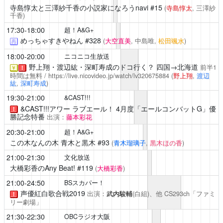
寺島惇太と三澤紗千香の小説家になろうnavi
#15
(
寺島惇太
, 三澤紗
千香)
17:30-18:00
超！A&G+
めっちゃすきやねん
#328
(
大空直美
, 中島唯,
松田颯水
)
再
18:00-20:00
ニコニコ生放送
野上翔・渡辺紘・深町寿成のドコ行く？
四国→北海道
前半1
￥
！
時間は無料 /
https://live.nicovideo.jp/watch/lv320675884
(
野上翔
,
渡辺
紘
,
深町寿成
)
19:30-21:00
&CAST!!!
&CAST!!!アワー ラブエール！
4月度「エールコンバットG」優
！
勝記念特番
出演：
藤本彩花
20:30-21:00
超！A&G+
この木なんの木 青木と黒木
#93
(
青木瑠璃子
,
黒木ほの香
)
21:00-21:30
文化放送
大橋彩香のAny Beat!
#119
(
大橋彩香
)
21:00-24:50
BSスカパー！
声優紅白歌合戦2019
出演：
武内駿輔
(白組)、他
CS293ch「ファミ
！
リー劇場」
21:30-22:30
OBCラジオ大阪