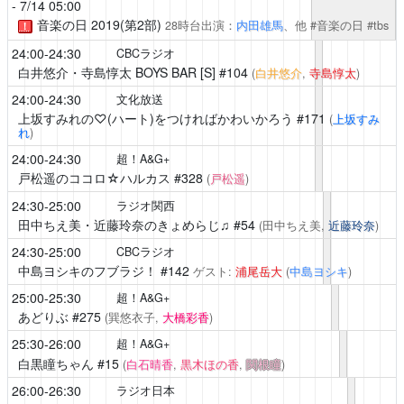
- 7/14 05:00
音楽の日 2019(第2部)
28時台出演：
内田雄馬
、他 #音楽の日 #tbs
！
24:00-24:30
CBCラジオ
白井悠介・寺島惇太 BOYS BAR [S]
#104
(
白井悠介
,
寺島惇太
)
24:00-24:30
文化放送
上坂すみれの♡(ハート)をつければかわいかろう
#171
(
上坂すみ
れ
)
24:00-24:30
超！A&G+
戸松遥のココロ☆ハルカス
#328
(
戸松遥
)
24:30-25:00
ラジオ関西
田中ちえ美・近藤玲奈のきょめらじ♫
#54
(田中ちえ美,
近藤玲奈
)
24:30-25:00
CBCラジオ
中島ヨシキのフブラジ！
#142
ゲスト:
浦尾岳大
(
中島ヨシキ
)
25:00-25:30
超！A&G+
あどりぶ
#275
(巽悠衣子,
大橋彩香
)
25:30-26:00
超！A&G+
白黒瞳ちゃん
#15
(
白石晴香
,
黒木ほの香
,
関根瞳
)
26:00-26:30
ラジオ日本