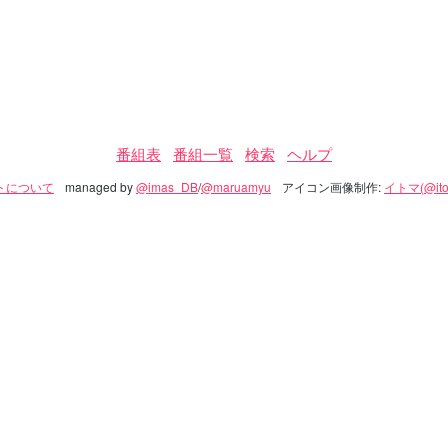
番組表
番組一覧
検索
ヘルプ
トについて
managed by
@imas_DB
/
@maruamyu
アイコン画像制作:
イトマ(@ito