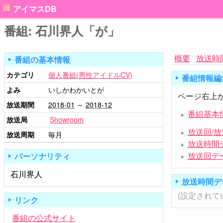
アイマスDB
番組: 石川界人「が」
概要
放送時
番組の基本情報
カテゴリ
個人番組(男性アイドルCV)
番組情報編
よみ
いしかわかいとが
ページ右上か
放送期間
2018-01
～
2018-12
番組基本
放送局
Showroom
放送回/
放送周期
毎月
放送時間
放送回デ
パーソナリティ
石川界人
放送時間デ
(設定されて
リンク
番組の公式サイト