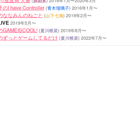
○放送局 大盛
(
原由実
)
2016年1月〜2020年3月
 have Controller
(
青木瑠璃子
)
2016年1月〜
のななみんのねごと
(
山下七海
)
2019年2月〜
IVE
2019年5月〜
GAMEISCOOL!
(
夏川椎菜
)
2019年8月〜
のずっとゲームしてるだけ
(
夏川椎菜
)
2022年7月〜