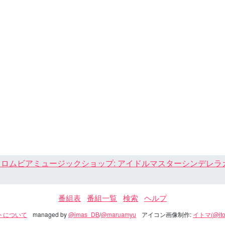
ロムビアミュージックショップ: アイドルマスターシンデレラガール
番組表
番組一覧
検索
ヘルプ
トについて
managed by
@imas_DB
/
@maruamyu
アイコン画像制作:
イトマ(@ito