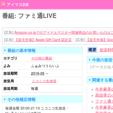
アイマスDB
番組: ファミ通LIVE
[広告]
Amazon.co.jpでのアイドルマスター関連商品のお買いものは
[広告]
【楽天市場】Apple Gift Card 認定店
[広告]
【楽天市場】Goog
概要
放送時
番組の基本情報
カテゴリ
その他の番組
今後の放送
よみ
ふぁみつうらいぶ
(データがあ
放送期間
2019-05
～
関連する番
放送局
ニコニコ生放送
放送周期
毎週
今井麻美のSi
原由実の
その他補足情報
ファミ通
今井麻美
毎週金曜 20:00-21:10 ニコニコ生放送・