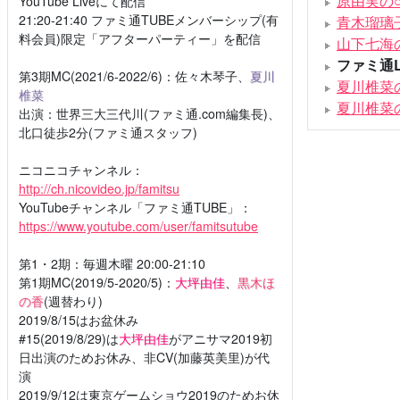
原由実の○
YouTube Liveにて配信
21:20-21:40 ファミ通TUBEメンバーシップ(有
青木瑠璃子のI
料会員)限定「アフターパーティー」を配信
山下七海
ファミ通L
第3期MC(2021/6-2022/6)：佐々木琴子、
夏川
夏川椎菜の
椎菜
夏川椎菜
出演：世界三大三代川(ファミ通.com編集長)、
北口徒歩2分(ファミ通スタッフ)
ニコニコチャンネル：
http://ch.nicovideo.jp/famitsu
YouTubeチャンネル「ファミ通TUBE」：
https://www.youtube.com/user/famitsutube
第1・2期：毎週木曜 20:00-21:10
第1期MC(2019/5-2020/5)：
大坪由佳
、
黒木ほ
の香
(週替わり)
2019/8/15はお盆休み
#15(2019/8/29)は
大坪由佳
がアニサマ2019初
日出演のためお休み、非CV(加藤英美里)が代
演
2019/9/12は東京ゲームショウ2019のためお休