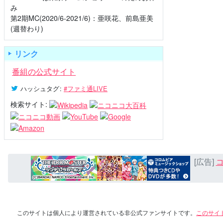
み
第2期MC(2020/6-2021/6)：亜咲花、前島亜美
(週替わり)
リンク
番組の公式サイト
ハッシュタグ
:
#ファミ通LIVE
検索サイト:
[広告]
コ
このサイトは個人により運営されている非公式ファンサイトです。
このサイ