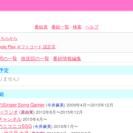
番組表
番組一覧
検索
ヘルプ
こちらから
le Play ギフトコード 認定店
間の一覧
放送回の一覧
番組情報編集
予定
りません)
組
nger Song Gamer
(
今井麻美
)
2009年4月〜2015年12月
○○ラジオ
(
原由実
)
2012年8月〜2015年12月
チャンネル
2015年4月〜
のニコニコSSG
(
今井麻美
)
2016年1月〜