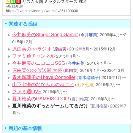
リズム天国 ミラクルスターズ #02
￥
注
！
※収録配信
https://live.nicovideo.jp/watch/lv351109030
関連する番組
今井麻美のSinger Song Gamer
(
今井麻美
)
2009年4月〜2
015年12月
原由実の○○ラジオ
(
原由実
)
2012年8月〜2015年12月
ファミ通チャンネル
2015年4月〜
今井麻美のニコニコSSG
(
今井麻美
)
2016年1月〜
原由実の○○放送局 大盛
(
原由実
)
2016年1月〜2020年3月
青木瑠璃子のI have Controller
(
青木瑠璃子
)
2016年1月〜
山下七海のななみんのねごと
(
山下七海
)
2019年2月〜
ファミ通LIVE
2019年5月〜
夏川椎菜のGAMEISCOOL!
(
夏川椎菜
)
2019年8月〜
夏川椎菜のずっとゲームしてるだけ
(
夏川椎菜
)
2022年7
月〜
番組の基本情報