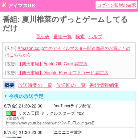
ログイン状態の確認
アイマスDB
番組: 夏川椎菜のずっとゲームしてる
だけ
番組表
番組一覧
検索
ヘルプ
[広告]
Amazon.co.jpでのアイドルマスター関連商品のお買いもの
はこちらから
[広告]
【楽天市場】Apple Gift Card 認定店
[広告]
【楽天市場】Google Play ギフトコード 認定店
概要
放送時間の一覧
放送回の一覧
番組情報編集
今後の放送予定
8/7(金)
21:30-22:30
YouTube(ライブ配信)
リズム天国 ミラクルスターズ #02
注
！
※収録配信
https://www.youtube.com/watch?v=RuTLgJmgweE
8/7(金)
21:30-23:00
ニコニコ生放送