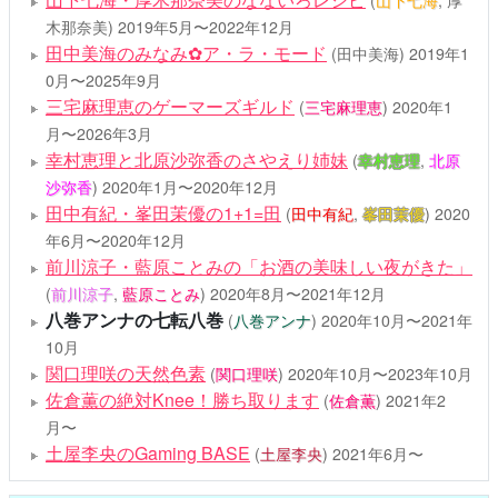
(
山下七海
, 厚
木那奈美)
2019年5月〜2022年12月
田中美海のみなみ✿ア・ラ・モード
(
田中美海
)
2019年1
0月〜2025年9月
三宅麻理恵のゲーマーズギルド
(
三宅麻理恵
)
2020年1
月〜2026年3月
幸村恵理と北原沙弥香のさやえり姉妹
(
幸村恵理
,
北原
沙弥香
)
2020年1月〜2020年12月
田中有紀・峯田茉優の1+1=田
(
田中有紀
,
峯田茉優
)
2020
年6月〜2020年12月
前川涼子・藍原ことみの「お酒の美味しい夜がきた」
(
前川涼子
,
藍原ことみ
)
2020年8月〜2021年12月
八巻アンナの七転八巻
(
八巻アンナ
)
2020年10月〜2021年
10月
関口理咲の天然色素
(
関口理咲
)
2020年10月〜2023年10月
佐倉薫の絶対Knee！勝ち取ります
(
佐倉薫
)
2021年2
月〜
土屋李央のGaming BASE
(
土屋李央
)
2021年6月〜