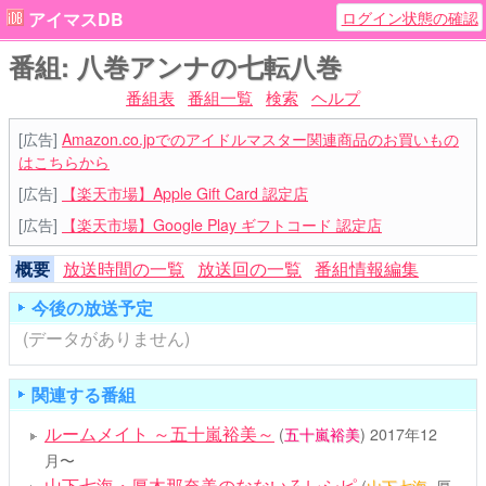
ログイン状態の確認
アイマスDB
番組: 八巻アンナの七転八巻
番組表
番組一覧
検索
ヘルプ
[広告]
Amazon.co.jpでのアイドルマスター関連商品のお買いもの
はこちらから
[広告]
【楽天市場】Apple Gift Card 認定店
[広告]
【楽天市場】Google Play ギフトコード 認定店
概要
放送時間の一覧
放送回の一覧
番組情報編集
今後の放送予定
(データがありません)
関連する番組
ルームメイト ～五十嵐裕美～
(
五十嵐裕美
)
2017年12
月〜
山下七海・厚木那奈美のなないろレシピ