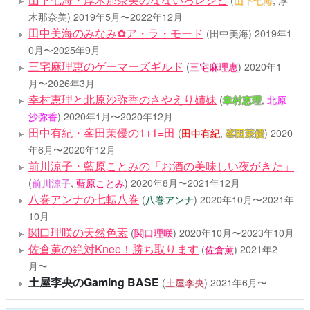
(
山下七海
, 厚
木那奈美)
2019年5月〜2022年12月
田中美海のみなみ✿ア・ラ・モード
(
田中美海
)
2019年1
0月〜2025年9月
三宅麻理恵のゲーマーズギルド
(
三宅麻理恵
)
2020年1
月〜2026年3月
幸村恵理と北原沙弥香のさやえり姉妹
(
幸村恵理
,
北原
沙弥香
)
2020年1月〜2020年12月
田中有紀・峯田茉優の1+1=田
(
田中有紀
,
峯田茉優
)
2020
年6月〜2020年12月
前川涼子・藍原ことみの「お酒の美味しい夜がきた」
(
前川涼子
,
藍原ことみ
)
2020年8月〜2021年12月
八巻アンナの七転八巻
(
八巻アンナ
)
2020年10月〜2021年
10月
関口理咲の天然色素
(
関口理咲
)
2020年10月〜2023年10月
佐倉薫の絶対Knee！勝ち取ります
(
佐倉薫
)
2021年2
月〜
土屋李央のGaming BASE
(
土屋李央
)
2021年6月〜