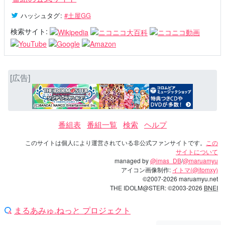
ハッシュタグ
:
#土屋GG
検索サイト:
[広告]
番組表
番組一覧
検索
ヘルプ
このサイトは個人により運営されている非公式ファンサイトです。
この
サイトについて
managed by
@imas_DB
/
@maruamyu
アイコン画像制作:
イトマ(@itomxy)
©2007-2026 maruamyu.net
THE IDOLM@STER: ©2003-2026
BNEI
まるあみゅ.ねっと プロジェクト