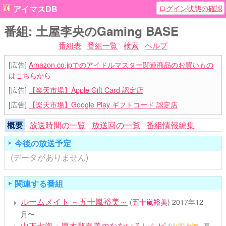
ログイン状態の確認
アイマスDB
番組: 土屋李央のGaming BASE
番組表
番組一覧
検索
ヘルプ
[広告]
Amazon.co.jpでのアイドルマスター関連商品のお買いもの
はこちらから
[広告]
【楽天市場】Apple Gift Card 認定店
[広告]
【楽天市場】Google Play ギフトコード 認定店
概要
放送時間の一覧
放送回の一覧
番組情報編集
今後の放送予定
(データがありません)
関連する番組
ルームメイト ～五十嵐裕美～
(
五十嵐裕美
)
2017年12
月〜
山下七海・厚木那奈美のなないろレシピ