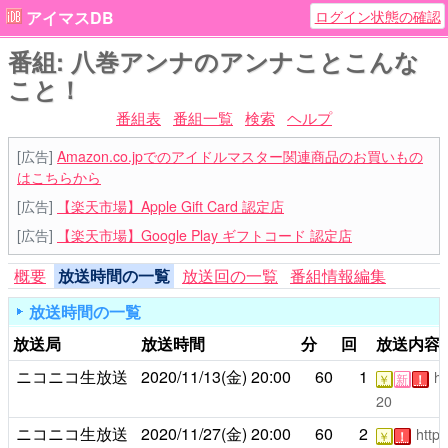
ログイン状態の確認
アイマスDB
番組: 八巻アンナのアンナことこんな
こと！
番組表
番組一覧
検索
ヘルプ
[広告]
Amazon.co.jpでのアイドルマスター関連商品のお買いもの
はこちらから
[広告]
【楽天市場】Apple Gift Card 認定店
[広告]
【楽天市場】Google Play ギフトコード 認定店
概要
放送時間の一覧
放送回の一覧
番組情報編集
放送時間の一覧
放送局
放送時間
分
回
放送内容
ニコニコ生放送
2020/11/13(金)
20:00
60
1
ht
￥
新
！
20
ニコニコ生放送
2020/11/27(金)
20:00
60
2
https
￥
！