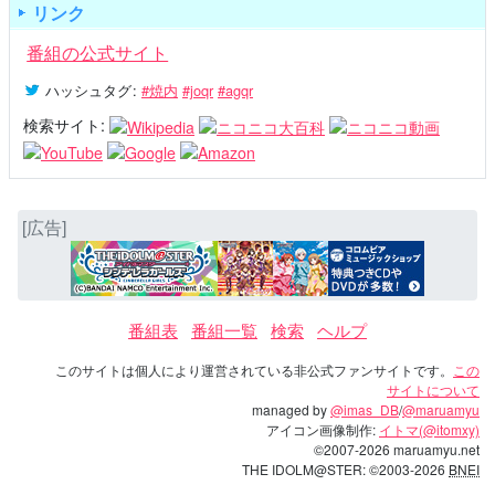
リンク
番組の公式サイト
ハッシュタグ
:
#焼内
#joqr
#agqr
検索サイト:
[広告]
番組表
番組一覧
検索
ヘルプ
このサイトは個人により運営されている非公式ファンサイトです。
この
サイトについて
managed by
@imas_DB
/
@maruamyu
アイコン画像制作:
イトマ(@itomxy)
©2007-2026 maruamyu.net
THE IDOLM@STER: ©2003-2026
BNEI