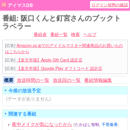
ログイン状態の確認
アイマスDB
番組: 阪口くんと釘宮さんのブックト
ラベラー
番組表
番組一覧
検索
ヘルプ
[広告]
Amazon.co.jpでのアイドルマスター関連商品のお買いもの
はこちらから
[広告]
【楽天市場】Apple Gift Card 認定店
[広告]
【楽天市場】Google Play ギフトコード 認定店
概要
放送時間の一覧
放送回の一覧
番組情報編集
今後の放送予定
(データがありません)
関連する番組
夜中メイクが気になったから
(
たかはし智秋
,
千菅春香
,