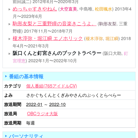
前田誠二)
2012年6月〜2020年3月
めっちゃすきやねん
(
大空直美
, 中島唯,
松田颯水
)
2013年4
月〜2023年6月
駒形友梨と三重野瞳の音楽きこうよ。
(
駒形友梨
, 三重
野瞳)
2017年11月〜2018年7月
榎木淳弥・堀江瞬 エノホリック
(
榎木淳弥
,
堀江瞬
)
2018
年4月〜2021年3月
阪口くんと釘宮さんのブックトラベラー
(阪口大助,
釘
宮理恵
)
2022年1月〜2022年10月
番組の基本情報
カテゴリ
個人番組(765アイドルCV)
よみ
さかぐちくんとくぎみやさんのぶっくとらべらー
放送期間
2022-01
～
2022-10
放送局
OBCラジオ大阪
放送周期
毎週
パーソナリティ