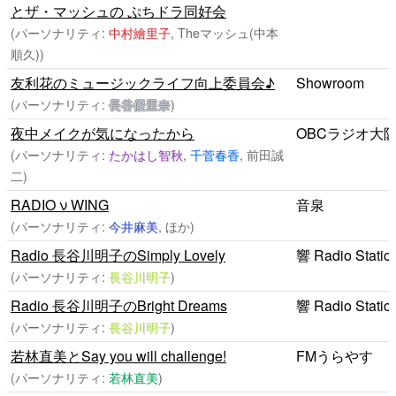
とザ・マッシュの ぷちドラ同好会
(パーソナリティ:
中村繪里子
, Theマッシュ(中本
順久))
友利花のミュージックライフ向上委員会♪
Showroom
(パーソナリティ:
長谷優里奈
)
夜中メイクが気になったから
OBCラジオ大
(パーソナリティ:
たかはし智秋
,
千菅春香
, 前田誠
二)
RADIO ν WING
音泉
(パーソナリティ:
今井麻美
, ほか)
Radio 長谷川明子のSimply Lovely
響 Radio Statio
(パーソナリティ:
長谷川明子
)
Radio 長谷川明子のBright Dreams
響 Radio Statio
(パーソナリティ:
長谷川明子
)
若林直美とSay you will challenge!
FMうらやす
(パーソナリティ:
若林直美
)