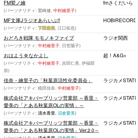
FM鷲ノ繪
fmさくだいら
(パーソナリティ: 鷲崎健,
中村繪里子
)
MF文庫Jラジオあらいぶ!!
HOBiRECORD
(パーソナリティ:
下田麻美
, 江口拓也)
おどろき戦隊 モモノキファイブ
ラジオ関西
(パーソナリティ:
中村繪里子
, 日笠陽子)
おはよう☆なかよし
超！A&G+
(パーソナリティ:
中村繪里子
, 吉田仁美, 伊福部
崇)
佳奈・繪里子の「秋葉原活性化委員会」
ラジカメSTATI
(パーソナリティ: 植田佳奈,
中村繪里子
)
株式会社アキバーブリッツ営業部 ～香里・
ラジカメSTATI
愛美の「とある秋葉原OLの実情」～
(パーソナリティ:
清水香里
,
沼倉愛美
)
株式会社アキバーブリッツ営業部 ～香里・
ラジカメSTATI
愛美の「とある秋葉原OLの実情」Ver.2.0～
(パーソナリティ:
清水香里
,
沼倉愛美
)