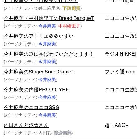
井上麻里奈・下田麻美のIT革命！
ニコニコ動画
(パーソナリティ: 井上麻里奈,
下田麻美
)
今井麻美・中村繪里子のBread BanqueT
ニコニコ生放送
(パーソナリティ:
今井麻美
,
中村繪里子
)
今井麻美のアトリエ＠＠いまい
ニコニコ生放送
(パーソナリティ:
今井麻美
)
今井麻美の逆に学ばせていただきます！
ラジオNIKKEI
(パーソナリティ:
今井麻美
)
今井麻美のSinger Song Gamer
ファミ通.com
(パーソナリティ:
今井麻美
)
今井麻美の声優PROTOTYPE
ニコニコ生放送
(パーソナリティ:
今井麻美
)
今井麻美のニコニコSSG
ニコニコ生放送
(パーソナリティ:
今井麻美
)
内田さんと浅倉さん
超！A&G+
(パーソナリティ: 内田彩,
浅倉杏美
)