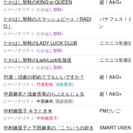
たかはし智秋のKING or QUEEN
超！A&G+
(パーソナリティ:
たかはし智秋
)
たかはし智秋のスマッシュビート！RADI
バナフェス！タ
O！
ン
(パーソナリティ:
たかはし智秋
)
たかはし智秋のLADY LUCK CLUB
ニコニコ生放送
(パーソナリティ:
たかはし智秋
)
たかはし智秋のLadyLuck生放送
ニコニコ生放送
(パーソナリティ:
たかはし智秋
)
竹達・沼倉の初めてでもいいですか？
超！A&G+
(パーソナリティ:
竹達彩奈
,
沼倉愛美
)
中原麻衣と浅倉杏美のらぶえんじぇる
超！A&G+
(パーソナリティ:
中原麻衣
,
浅倉杏美
)
中村繪里子 キラとき☆
FMだいご
(パーソナリティ:
中村繪里子
)
中村繪里子と下田麻美の「こういうの好き
SMART USEN