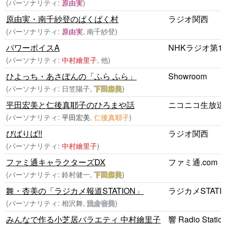
(パーソナリティ:
原由実
)
原由実・南千紗登のぱくぱく村
ラジオ関西
(パーソナリティ:
原由実
, 南千紗登)
パワーボイスA
NHKラジオ第1
(パーソナリティ:
中村繪里子
, 他)
ひよっち・あさぽんの「ふら ふら」
Showroom
(パーソナリティ: 日笠陽子,
下田麻美
)
平田宏美と仁後真耶子のひろまや話
ニコニコ生放送
(パーソナリティ:
平田宏美
,
仁後真耶子
)
びばりば!!
ラジオ関西
(パーソナリティ:
中村繪里子
)
ファミ通キャラクターズDX
ファミ通.com
(パーソナリティ: 鈴村健一,
下田麻美
)
舞・杏美の「ラジカメ報道STATION」
ラジカメSTATI
(パーソナリティ: 相沢舞,
浅倉杏美
)
みんなで作る小芝居バラエティ 中村繪里子
響 Radio Statio