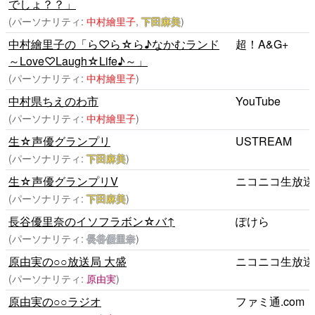
でしょ？？」
(パーソナリティ:
中村繪里子
,
下田麻美
)
中村繪里子の「ら♡ら☆ら♪なかむランド
超！A&G+
～Love♡Laugh☆Life♪～」
(パーソナリティ:
中村繪里子
)
中村県ちえのわ市
YouTube
(パーソナリティ:
中村繪里子
)
生☆声優グランプリ
USTREAM
(パーソナリティ:
下田麻美
)
生☆声優グランプリV
ニコニコ生放送
(パーソナリティ:
下田麻美
)
長谷優里奈のイソフラボン☆バ↑
ぽけら
(パーソナリティ:
長谷優里奈
)
原由実の○○放送局 大盛
ニコニコ生放送
(パーソナリティ:
原由実
)
原由実の○○ラジオ
ファミ通.com