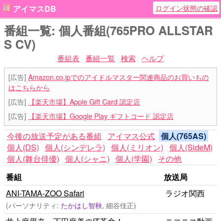
ログイン状態の確認
アイマスDB
番組一覧: 個人番組(765PRO ALLSTAR
S CV)
番組表
番組一覧
検索
ヘルプ
[広告]
Amazon.co.jpでのアイドルマスター関連商品のお買いもの
はこちらから
[広告]
【楽天市場】Apple Gift Card 認定店
[広告]
【楽天市場】Google Play ギフトコード 認定店
今後の放送予定がある番組
アイマス公式
個人(765AS)
個人(DS)
個人(シンデレラ)
個人(ミリオン)
個人(SideM)
個人(舞台俳優)
個人(シャニ)
個人(学園)
その他
番組
放送局
ANI-TAMA-ZOO Safari
ラジオ関西
(パーソナリティ:
たかはし智秋
, 細谷佳正)