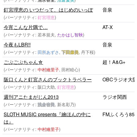
釘宮理恵の いつだって、はじめのいっぽ
音泉
(パーソナリティ:
釘宮理恵
)
今宵こんな片隅で…
AT-X
(パーソナリティ: 若本規夫,
たかはし智秋
)
今夜もLBR!!
音泉
(パーソナリティ:
田所あずさ
,
下田麻美
, 丹下桜)
ごぶごぶちゃん☆
超！A&G+
(パーソナリティ:
中村繪里子
, 田村睦心)
阪口くんと釘宮さんのブックトラベラー
OBCラジオ大
(パーソナリティ: 阪口大助,
釘宮理恵
)
週刊アニたまがじん2013
ラジオ関西
(パーソナリティ:
浅倉杏美
, 新名彩乃)
SLOTH MUSIC presents『繪ほんの中に
FMふくろう85.
は』
(パーソナリティ:
中村繪里子
)