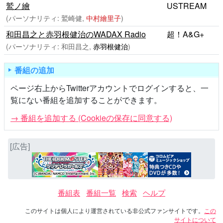
鷲ノ繪
USTREAM
(パーソナリティ: 鷲崎健,
中村繪里子
)
和田昌之と赤羽根健治のWADAX Radio
超！A&G+
(パーソナリティ: 和田昌之,
赤羽根健治
)
番組の追加
ページ右上からTwitterアカウントでログインすると、一
覧にない番組を追加することができます。
→ 番組を追加する (Cookieの保存に同意する)
[広告]
番組表
番組一覧
検索
ヘルプ
このサイトは個人により運営されている非公式ファンサイトです。
この
サイトについて