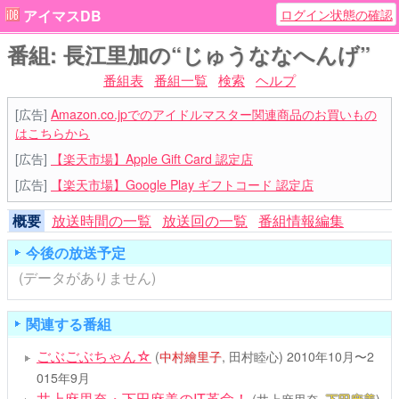
ログイン状態の確認
アイマスDB
番組: 長江里加の“じゅうななへんげ”
番組表
番組一覧
検索
ヘルプ
[広告]
Amazon.co.jpでのアイドルマスター関連商品のお買いもの
はこちらから
[広告]
【楽天市場】Apple Gift Card 認定店
[広告]
【楽天市場】Google Play ギフトコード 認定店
概要
放送時間の一覧
放送回の一覧
番組情報編集
今後の放送予定
(データがありません)
関連する番組
ごぶごぶちゃん☆
(
中村繪里子
, 田村睦心)
2010年10月〜2
015年9月
井上麻里奈・下田麻美のIT革命！