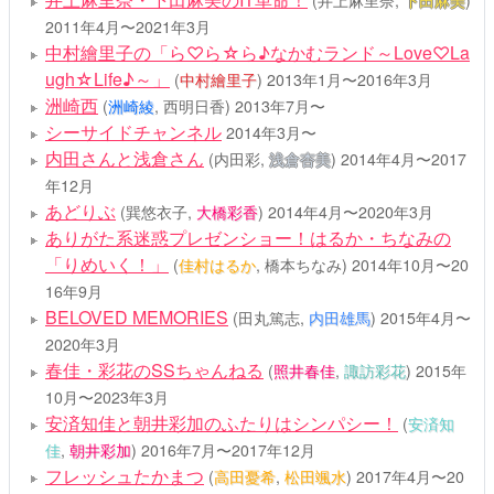
(井上麻里奈,
下田麻美
)
2011年4月〜2021年3月
中村繪里子の「ら♡ら☆ら♪なかむランド～Love♡La
ugh☆Life♪～」
(
中村繪里子
)
2013年1月〜2016年3月
洲崎西
(
洲崎綾
, 西明日香)
2013年7月〜
シーサイドチャンネル
2014年3月〜
内田さんと浅倉さん
(内田彩,
浅倉杏美
)
2014年4月〜2017
年12月
あどりぶ
(巽悠衣子,
大橋彩香
)
2014年4月〜2020年3月
ありがた系迷惑プレゼンショー！はるか・ちなみの
「りめいく！」
(
佳村はるか
, 橋本ちなみ)
2014年10月〜20
16年9月
BELOVED MEMORIES
(田丸篤志,
内田雄馬
)
2015年4月〜
2020年3月
春佳・彩花のSSちゃんねる
(
照井春佳
,
諏訪彩花
)
2015年
10月〜2023年3月
安済知佳と朝井彩加のふたりはシンパシー！
(
安済知
佳
,
朝井彩加
)
2016年7月〜2017年12月
フレッシュたかまつ
(
高田憂希
,
松田颯水
)
2017年4月〜20