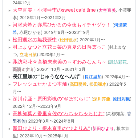
24年12月
大空直美・小澤亜李のsweet café time
(
大空直美
, 小澤亜
李)
2018年1月〜2021年3月
河瀬茉希と赤尾ひかるの今夜もイチヤヅケ！
(
河瀬茉
希
, 赤尾ひかる)
2019年9月〜2023年9月
松田颯水の無我夢中
(
松田颯水
)
2020年1月〜
村上まなつと立花日菜の真夏の日向ぼっこ
(村上まな
つ,
立花日菜
)
2020年1月〜
諏訪彩花☆高橋未奈美の～すわみなんち～
(
諏訪彩花
,
髙橋ミナミ
)
2020年10月〜2021年3月
長江里加の“じゅうななへんげ”
(
長江里加
)
2022年4月〜
フレッシュたかまつ本舗
(
高田憂希
,
松田颯水
)
2022年5
月〜
深川芹亜・原田彩楓の"＠ぽむらじ"
(
深川芹亜
,
原田彩楓
)
2022年12月〜2023年9月
高柳知葉と香里有佐の“わちゃちゃらじお”
(高柳知葉,
香
里有佐
)
2023年3月〜2024年8月
新田ひより・根本京里の“ひよりみ”
(
新田ひより
, 根本京
里)
2023年10月〜2025年1月