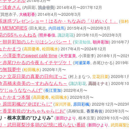
ドチャンネル
2014年3月〜
と浅倉さん
(内田彩,
浅倉杏美
)
2014年4月〜2017年12月
(巽悠衣子,
大橋彩香
)
2014年4月〜2020年3月
系迷惑プレゼンショー！はるか・ちなみの「りめいく！」
(
佳村
D MEMORIES
(田丸篤志,
内田雄馬
)
2015年4月〜2020年3月
花のSSちゃんねる
(
照井春佳
,
諏訪彩花
)
2015年10月〜2023年3月
と朝井彩加のふたりはシンパシー！
(
安済知佳
,
朝井彩加
)
2016年7
ュたかまつ
(
高田憂希
,
松田颯水
)
2017年4月〜2024年12月
澤亜李のsweet café time
(
大空直美
, 小澤亜李)
2018年1月〜202
と赤尾ひかるの今夜もイチヤヅケ！
(
河瀬茉希
, 赤尾ひかる)
2019
の無我夢中
(
松田颯水
)
2020年1月〜
つと立花日菜の真夏の日向ぼっこ
(村上まなつ,
立花日菜
)
2020年1
☆高橋未奈美の～すわみなんち～
(
諏訪彩花
,
髙橋ミナミ
)
2020年1
の“じゅうななへんげ”
(
長江里加
)
2022年4月〜
ュたかまつ本舗
(
高田憂希
,
松田颯水
)
2022年5月〜
・原田彩楓の"＠ぽむらじ"
(
深川芹亜
,
原田彩楓
)
2022年12月〜2023
と香里有佐の“わちゃちゃらじお”
(高柳知葉,
香里有佐
)
2023年3月〜
り・根本京里の“ひよりみ”
(
新田ひより
, 根本京里)
2023年10月〜20
り・武田羅梨沙多胡の記憶に残らない番組
(
新田ひより
,
武田羅梨