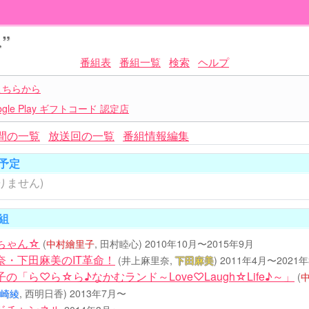
”
番組表
番組一覧
検索
ヘルプ
こちらから
le Play ギフトコード 認定店
間の一覧
放送回の一覧
番組情報編集
予定
りません)
組
ちゃん☆
(
中村繪里子
, 田村睦心)
2010年10月〜2015年9月
奈・下田麻美のIT革命！
(井上麻里奈,
下田麻美
)
2011年4月〜2021
の「ら♡ら☆ら♪なかむランド～Love♡Laugh☆Life♪～」
(
崎綾
, 西明日香)
2013年7月〜