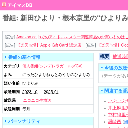
アイマスDB
番組: 新田ひより・根本京里の“ひよりみ
[広告]
Amazon.co.jpでのアイドルマスター関連商品のお買いものは
[広告]
【楽天市場】Apple Gift Card 認定店
[広告]
【楽天市場】Goog
概要
放送時
番組の基本情報
カテゴリ
個人番組(シンデレラガールズCV)
今後の放送
よみ
にったひよりねもとみやりのひよりみ
(データがあ
短い名前
ひよりみ
関連する番
放送期間
2023-10
～
2025-01
放送局
ニコニコ生放送
ごぶごぶ
井上麻里
放送周期
毎月
中村繪里子
パーソナリティ
洲崎西
(
洲