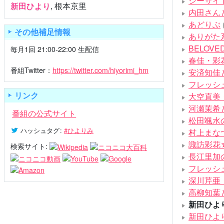
シーサイ
新田ひより
,
根本京里
内田さん
あどりぶ
その他補足情報
ありがた
BELOVE
毎月1回 21:00-22:00 生配信
春佳・彩
番組Twitter：
https://twitter.com/hiyorimi_hm
安済知佳
フレッシ
リンク
大空直美・小
河瀬茉希
番組の公式サイト
松田颯水
ハッシュタグ
:
#ひよりみ
村上まな
諏訪彩花
検索サイト:
長江里加
フレッシ
深川芹亜
高柳知葉
新田ひよ
新田ひよ